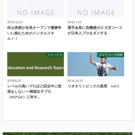
2015.12.27
2016.1.12
松山英樹が全英オープンで優勝争
選手会長に危機感ゼロ 大甘コース
いに絡むためのメンタルスキ
が日本人プロをダメする
ル！！
トピックス
ゴルフコース関連
2018.8.22
2016.10.31
レベルの高いプロほど試合中に怪
リオオリンピックの真実 vol.1
我をしない ー韓国女子プロ
（KLPGA）に対す…