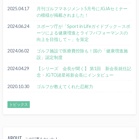
2025.04.17
月刊ゴルフマネジメント5月号にJGJAセミナー
の模様が掲載されました！
2024.06.24
スポーツ庁が「Sport in Lifeガイドブック～スポ
ーツによる健康増進とライフパフォーマンスの
向上を目指して～」を策定
2024.06.02
ゴルフ施設で医療費控除も！国の「健康増進施
設」認定制度
2024.04.29
【シリーズ 会長が聞く】 第1回 新会長就任記
念・JGTO諸星裕新会長にインタビュー
2020.10.30
ゴルフが教えてくれた忍耐力
トピックス
ABOUT
この記事をかいた人