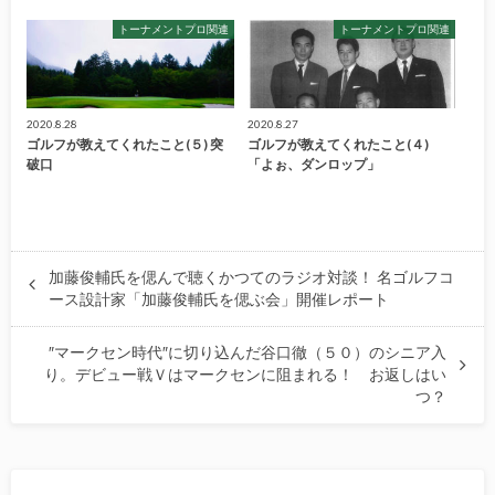
トーナメントプロ関連
トーナメントプロ関連
2020.8.28
2020.8.27
ゴルフが教えてくれたこと(５) 突
ゴルフが教えてくれたこと(４)
破口
「よぉ、ダンロップ」
加藤俊輔氏を偲んで聴くかつてのラジオ対談！ 名ゴルフコ
ース設計家「加藤俊輔氏を偲ぶ会」開催レポート
″マークセン時代″に切り込んだ谷口徹（５０）のシニア入
り。デビュー戦Ｖはマークセンに阻まれる！ お返しはい
つ？