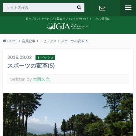
日本ゴルフジャーナリスト協会 オフィシャルWebサイト ゴルフ最前線
お問い合わ
せ
HOME
会員記事
トピックス
スポーツの変革(5)
2018.08.02
トピックス
スポーツの変革(5)
written by
大西久光