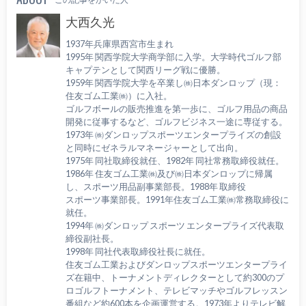
大西久光
1937年兵庫県西宮市生まれ
1995年 関西学院大学商学部に入学。大学時代ゴルフ部
キャプテンとして関西リーグ戦に優勝。
1959年 関西学院大学を卒業し㈱日本ダンロップ（現：
住友ゴム工業㈱）に入社。
ゴルフボールの販売推進を第一歩に、ゴルフ用品の商品
開発に従事するなど、ゴルフビジネス一途に専従する。
1973年 ㈱ダンロップスポーツエンタープライズの創設
と同時にゼネラルマネージャーとして出向。
1975年 同社取締役就任、1982年 同社常務取締役就任。
1986年 住友ゴム工業㈱及び㈱日本ダンロップに帰属
し、スポーツ用品副事業部長。1988年 取締役
スポーツ事業部長。1991年住友ゴム工業㈱常務取締役に
就任。
1994年 ㈱ダンロップ スポーツ エンタープライズ代表取
締役副社長。
1998年 同社代表取締役社長に就任。
住友ゴム工業およびダンロップスポーツエンタープライ
ズ在籍中、トーナメントディレクターとして約300のプ
ロゴルフトーナメント、テレビマッチやゴルフレッスン
番組など約600本を企画運営する。1973年よりテレビ解