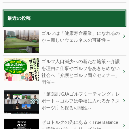
最近の投稿
ゴルフは「健康寿命産業」になれるの
か～新しいウェルネスの可能性～
ゴルフ人口減少への新たな施策～介護
を理由に仕事やゴルフをあきらめない
社会へ「介護とゴルフ両立セミナー」
開催～
「第3回 JGJAゴルフミーティング」レ
ポート～ゴルフは学校に入れるか？ス
ポーツ庁と探る可能性～
ゼロトルクの先にある＜True Balance
＞設計のパターシリーズとは