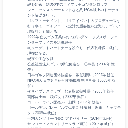
説を始め、約350本のＴＶマッチ及びダンロップ
フェニックストーナメントなど約150本以上のトーナメ
ント解説を行う。
ゴルフトーナメント、ゴルフイベントのプロデュースを
行う事で、ゴルフコース設計の重要性を認識し、ゴルフ
場設計にも関わる。
1999年 住友ゴム工業㈱および㈱ダンロップスポーツエ
ンタープライズを退職退任
㈱ターゲットパートナーを設立し、代表取締役に就任、
現在に至る。
現在の主な役職
公益社団法人 ゴルフ緑化促進会 理事長（2007年 就
任）
日本ゴルフ関連団体協議会 常任理事（2007年 就任）
NPO法人 日本芝草研究開発機構 副理事長（2008年 就
任）
㈱サイプレスクラブ 代表取締役社長（2003年 就任）
南部富士㈱ 取締役（2002年 就任）
ゴールドウイン開発㈱ 顧問（2006年 就任）
ゴールデンバレーゴルフ倶楽部 評議員、理事、キャプテ
ン（2008年 就任）
千刈カンツリー倶楽部 アドバイザー（2014年 就任）
サンコー７２カントリークラブ 顧問 （2014年 就任）