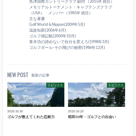
魚津国際カントリークラブ 顧問 （2015年 就任）
メモリアルトーナメント・キャプテンズクラブ
（USA） メンバー（1985年 就任）
主な著書
Golf World & Nippon(2009年5月)
温故知新(2006年6月)
ゴルフ雑記帖(2000年10月)
青木功の諦めないで自分を変えろ(1998年3月)
ゴルフボール-その飛びの秘密(1986年12月)
NEW POST
最新の記事
トピックス
トピックス
2020.10.30
2020.10.20
ゴルフが教えてくれた忍耐力
昭和30年・ゴルフとの出会い