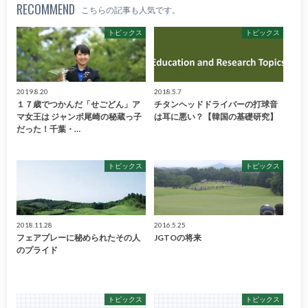
RECOMMEND
こちらの記事も人気です。
トピックス
トピックス
2019.8.20
2018.5.7
１７歳でつかんだ「せごどん」ア
チタンヘッドドライバーの打球音
マ女王は ジャンボ尾崎の秘蔵っ子
は耳に悪い？【韓国の基礎研究】
だった！千葉・…
トピックス
トピックス
2018.11.28
2016.5.25
フェアプレーに秘められたその人
JGTOの将来
のプライド
トピックス
トピックス