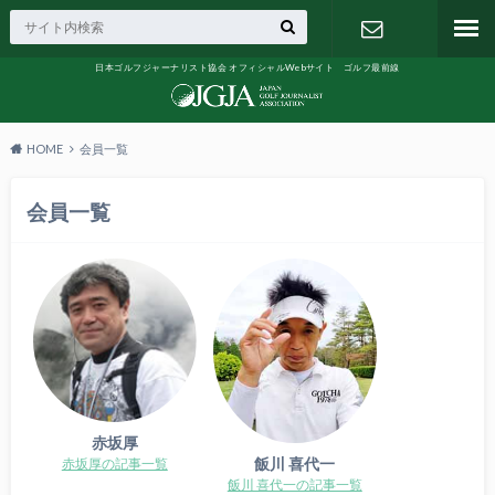
日本ゴルフジャーナリスト協会 オフィシャルWebサイト ゴルフ最前線
お問い合わ
せ
HOME
会員一覧
会員一覧
赤坂厚
飯川 喜代一
赤坂厚の記事一覧
飯川 喜代一の記事一覧