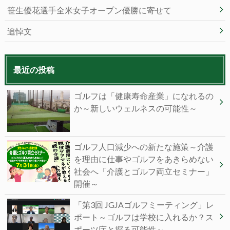
笹生優花選手全米女子オープン優勝に寄せて
追悼文
最近の投稿
ゴルフは「健康寿命産業」になれるの
か～新しいウェルネスの可能性～
ゴルフ人口減少への新たな施策～介護
を理由に仕事やゴルフをあきらめない
社会へ「介護とゴルフ両立セミナー」
開催～
「第3回 JGJAゴルフミーティング」レ
ポート～ゴルフは学校に入れるか？ス
ポーツ庁と探る可能性～