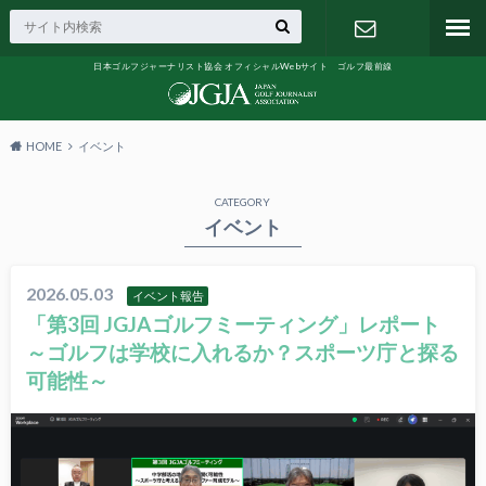
日本ゴルフジャーナリスト協会 オフィシャルWebサイト ゴルフ最前線
お問い合わ
せ
HOME
イベント
CATEGORY
イベント
2026.05.03
イベント報告
「第3回 JGJAゴルフミーティング」レポート
～ゴルフは学校に入れるか？スポーツ庁と探る
可能性～