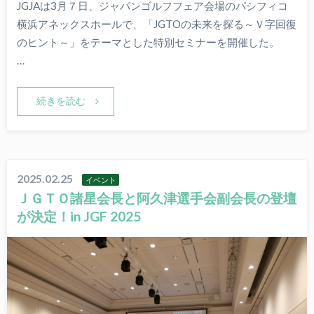
JGJAは3月７日、ジャパンゴルフフェア会場のパシフィコ
横浜アネックスホールで、「JGTOの未来を探る～Ｖ字回復
のヒント～」をテーマとした特別セミナーを開催した。
…
続きを読む
2025.02.25
イベント
ＪＧＴＯ諸星会長と阿久津選手会副会長の登壇
が決定！in JGF 2025