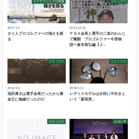
トーナメントプロ関連
トピックス
2017.1.5
2015.12.10
タイ人プロゴルファーの強さを探
ＰＧＡ会長と選手の二束のわらじ
る
で奮闘 プロゴルファー今昔物
語〜倉本昌弘編【２…
トピックス
トピックス
2016.5.6
2018.5.11
池田勇太は選手会長だったから賞
レディスモデルは女性に不向きと
金王に無縁だったのだ
いう「新現実」
トピックス
会員記事