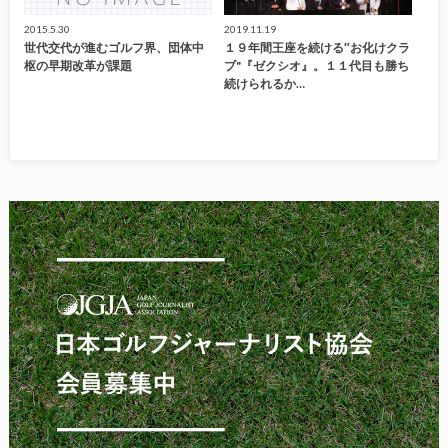
2015.5.30
2019.11.19
世代交代が進むゴルフ界、団体中
１９年間王座を続ける″お化けクラ
枢の早期改革が課題
ブ"『ゼクシオ』。１１代目も勝ち
続けられるか…