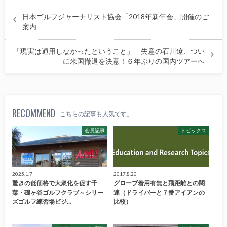
日本ゴルフジャーナリスト協会「2018年新年会」開催のご
案内
「現実は通用しなかったということ」―失意の石川遼、つい
に米国撤退を決意！６年ぶりの国内ツアーへ
RECOMMEND
こちらの記事も人気です。
会員記事
トピックス
2025.1.7
2017.8.20
驚きの低価格で大衆化を促す千
グローブ着用有無と飛距離との関
葉・磯ヶ谷ゴルフクラブ～シリー
連（ドライバーと７番アイアンの
ズゴルフ練習場ビジ…
比較）