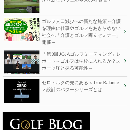
ゴルフ人口減少への新たな施策～介護
を理由に仕事やゴルフをあきらめない
社会へ「介護とゴルフ両立セミナー」
開催～
「第3回 JGJAゴルフミーティング」レ
ポート～ゴルフは学校に入れるか？ス
ポーツ庁と探る可能性～
ゼロトルクの先にある＜True Balance
＞設計のパターシリーズとは