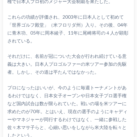
権で日本人プロ初のメジャー大会制覇を果たした。
これらの功績が評価され、2003年に日本人として初めて
「世界ゴルフ殿堂」（米フロリダ州）入り。その後、04年
に青木功、05年に岡本綾子、11年に尾崎将司の４人が顕彰
されている。
それだけに、名前が冠についた大会が行われ続けている意
義は大きい。日本人プロゴルファーの米ツアー参加の先駆
者。しかし、その道は平たんではなかった。
プロになったはいいが、今のように毎週トーナメントがあ
るわけではなく、日本女子オープンや日本女子プロ選手権
など国内試合は数が限られていた。戦いの場を米ツアーに
求めたのが70年。とはいえ、現在の選手のようにキャディ
ーやマネジャーが同行するわけではなく、一緒に参戦した
佐々木マサ子らと、心細い思いをしながら米大陸を転々と
したという。