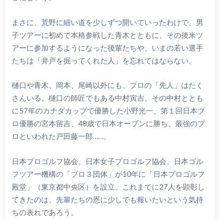
まさに、荒野に細い道を少しずつ開いていったわけで、男
子ツアーに初めて本格参戦した青木とともに、その後米ツ
アーに参加するようになった後輩たちや、いまの若い選手
たちは「井戸を掘ってくれた人」を忘れてはならない。
樋口や青木、岡本、尾崎以外にも、プロの「先人」はたく
さんいる。樋口の師匠でもある中村寅吉、その中村ととも
に57年のカナダカップで優勝した小野光一、第１回日本プ
ロ優勝の宮本留吉、48歳で日本オープンに勝ち、最強のプ
ロといわれた戸田藤一郎……。
日本プロゴルフ協会、日本女子プロゴルフ協会、日本ゴル
フツアー機構の「プロ３団体」が10年に「日本プロゴルフ
殿堂」（東京都中央区）を設立。これまでに27人を顕彰し
てきたのは、先輩たちの恩に少しでも報いたいという気持
ちの表れであろう。