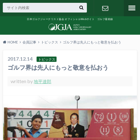
日本ゴルフジャーナリスト協会 オフィシャルWebサイト ゴルフ最前線
お問い合わ
せ
HOME
会員記事
トピックス
ゴルフ界は先人にもっと敬意を払おう
2017.12.14
トピックス
ゴルフ界は先人にもっと敬意を払おう
written by
地平達郎