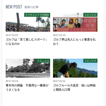
NEW POST
最新の記事
トーナメントプロ関連
トピックス
2017.12.25
2017.12.14
ゴルフは「見て楽しむスポーツ」
ゴルフ界は先人にもっと敬意を払
になるのか
おう
トピックス
トピックス
2017.10.24
2017.10.12
青木功の持論 不器用な一徹者が
ゴルフルール大改定 狙いは時短
うまくなる
と競技人口増