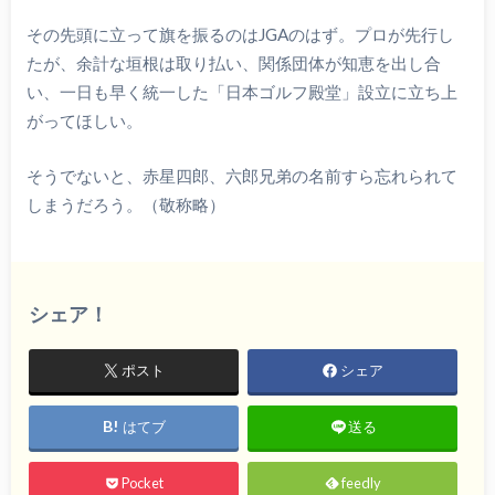
その先頭に立って旗を振るのはJGAのはず。プロが先行し
たが、余計な垣根は取り払い、関係団体が知恵を出し合
い、一日も早く統一した「日本ゴルフ殿堂」設立に立ち上
がってほしい。
そうでないと、赤星四郎、六郎兄弟の名前すら忘れられて
しまうだろう。（敬称略）
シェア！
ポスト
シェア
はてブ
送る
Pocket
feedly