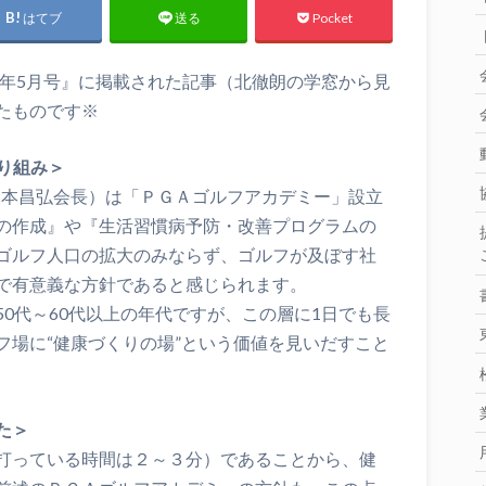
はてブ
Pocket
送る
5年5月号』に掲載された記事（北徹朗の学窓から見
たものです※
り組み＞
（倉本昌弘会長）は「ＰＧＡゴルフアカデミー」設立
の作成』や『生活習慣病予防・改善プログラムの
ゴルフ人口の拡大のみならず、ゴルフが及ぼす社
で有意義な方針であると感じられます。
0代～60代以上の年代ですが、この層に1日でも長
フ場に“健康づくりの場”という価値を見いだすこと
た＞
打っている時間は２～３分）であることから、健