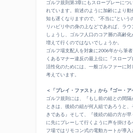
ゴルフ規則第3章にもスロープレーにつ
れています。前述のように加齢により動
知も遅くなりますので、“不当に”とい
リハビリ中の身の上などであれば、ラウ
しょうし、ゴルフ人口のコア層の高齢化
増えて行くのではないでしょうか。
ゴルフ場支配人を対象に2006年から筆
くあるマナー違反の最上位に『スロープ
活性化のためには、一般ゴルファーに対
考えています。
＜「プレイ・ファスト」から『ゴー・ア
ゴルフ規則には、『もし前の組との間隔
ときは、後続の組が何人組であろうと、
きである』そして、『後続の組の方が早
に先にプレーして行くように声を掛ける
フ場ではリモコン式の電動カートが導入