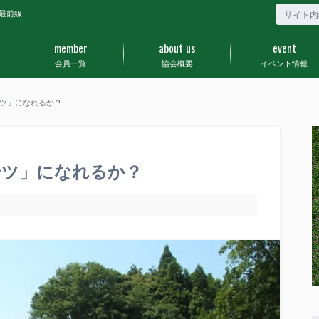
最前線
member
about us
event
会員一覧
協会概要
イベント情報
ツ」になれるか？
ーツ」になれるか？