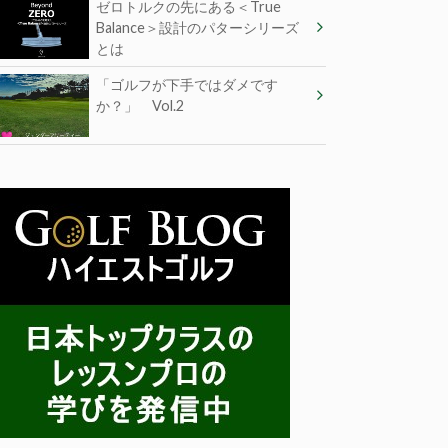
ゼロトルクの先にある＜True
Balance＞設計のパターシリーズ
とは
「ゴルフが下手ではダメです
か？」 Vol.2