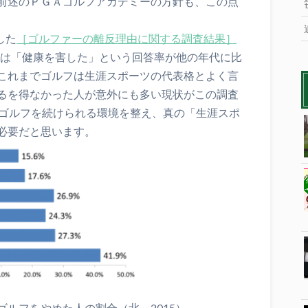
前述のＰＧＡゴルフアカデミーの方針も、この点
した
［ゴルファーの離反理由に関する調査結果］
ては「健康を害した」という回答率が他の年代に比
これまでゴルフは生涯スポーツの代表格とよく言
るを得なかった人が意外にも多い現状がこの調査
もゴルフを続けられる環境を整え、真の「生涯スポ
必要だと思います。
た人の割合（北，2015）