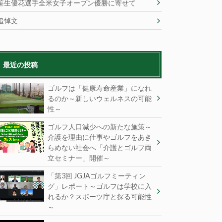
笹生優花選手全米女子オープン優勝に寄せて
追悼文
最近の投稿
ゴルフは「健康寿命産業」になれ
るのか～新しいウェルネスの可能
性～
ゴルフ人口減少への新たな施策～
介護を理由に仕事やゴルフをあき
らめない社会へ「介護とゴルフ両
立セミナー」開催～
「第3回 JGJAゴルフミーティン
グ」レポート～ゴルフは学校に入
れるか？スポーツ庁と探る可能性
～