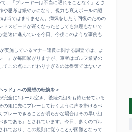
いて、「プレーヤーは不当に遅れることなく」とさ
作や思考は緩やかになり、視力も衰えボールの認
うのは当てはまりません。病気をしたり回復のための
ンドスピードが遅くなったとしても無理もないで
が急速に進んでいる今日、今後このような事例も
者が実施しているマナー違反に関する調査では、よ
レー』が毎回挙がりますが、筆者はゴルフ業界の
してこの点にこだわりすぎるのは得策ではないと
ヘッド』への発想の転換を＞
が完全に1ホール空き、後続の組をも待たせている
その組に先にプレーして行くように声を掛けるべ
くプレーできることが明らかな場合はその早い組
べきである』とされています。今日、多くのゴル
されており、この規則に従うことが困難となって