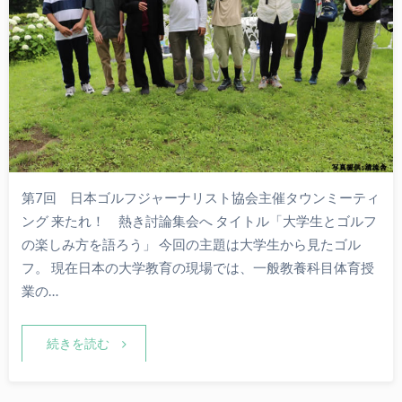
第7回 日本ゴルフジャーナリスト協会主催タウンミーティ
ング 来たれ！ 熱き討論集会へ タイトル「大学生とゴルフ
の楽しみ方を語ろう」 今回の主題は大学生から見たゴル
フ。 現在日本の大学教育の現場では、一般教養科目体育授
業の…
続きを読む