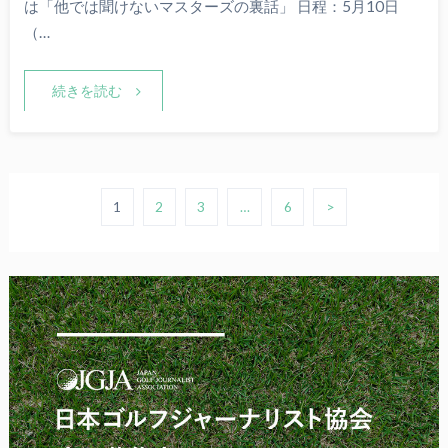
は「他では聞けないマスターズの裏話」 日程：5月10日
（…
続きを読む
1
2
3
…
6
>