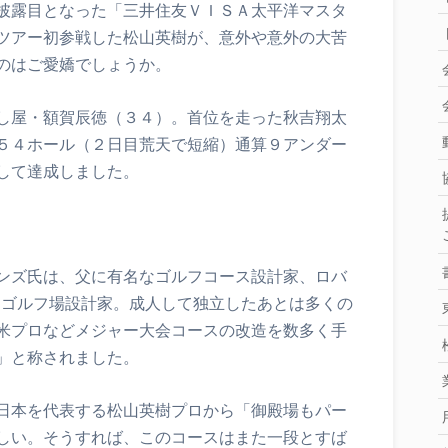
披露目となった「三井住友ＶＩＳＡ太平洋マスタ
ツアー初参戦した松山英樹が、意外や意外の大苦
のはご愛嬌でしょうか。
し屋・額賀辰徳（３４）。首位を走った秋吉翔太
５４ホール（２日目荒天で短縮）通算９アンダー
して達成しました。
ンズ氏は、父に有名なゴルフコース設計家、ロバ
つゴルフ場設計家。成人して独立したあとは多くの
米プロなどメジャー大会コースの改造を数多く手
」と称されました。
日本を代表する松山英樹プロから「御殿場もパー
しい。そうすれば、このコースはまた一段とすば