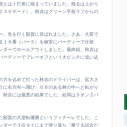
賀とは１打差に縮まっていました。残るは上がり
２３０ヤード）。秋吉はグリーン手前ラフからの
ー。先を行く額賀に並ばれました。さあ、大変で
る１８番（パー５）を確実にバーディーで仕留
ンダーでホールアウトしました。最終組、秋吉は
バーディーでプレーオフという大ピンチに追い込
の力を込めて打った秋吉のドライバーは、拡大さ
うに右方向へ飛び、ＯＢのある林の中へと転がり
、秋吉には最悪の結果でした。結局は５オン２パ
た額賀の大逆転優勝というフィナーレでした。こ
ンダーで３位タイにまで滑り落ち「勝てる試合だ