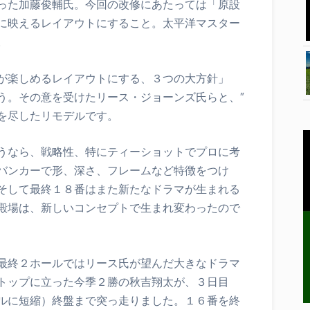
った加藤俊輔氏。今回の改修にあたっては「原設
に映えるレイアウトにすること。太平洋マスター
。
が楽しめるレイアウトにする、３つの大方針」
う。その意を受けたリース・ジョーンズ氏らと、″
を尽したリモデルです。
うなら、戦略性、特にティーショットでプロに考
バンカーで形、深さ、フレームなど特徴をつけ
そして最終１８番はまた新たなドラマが生まれる
殿場は、新しいコンセプトで生まれ変わったので
最終２ホールではリース氏が望んだ大きなドラマ
トップに立った今季２勝の秋吉翔太が、３日目
ルに短縮）終盤まで突っ走りました。１６番を終