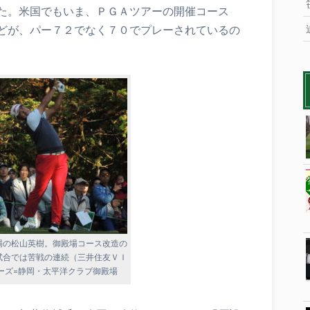
た。米国でもいま、ＰＧＡツアーの開催コース
どが、パー７２でなく７０でプレーされているの
場の松山英樹。御殿場コース改造の
試合では苦戦の連続（三井住友ＶＩ
ーズ=静岡・太平洋クラブ御殿場