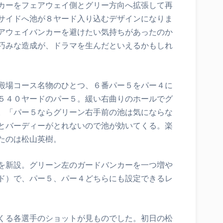
カーをフェアウェイ側とグリー方向へ拡張して再
サイドへ池が８ヤード入り込むデザインになりま
アウェイバンカーを避けたい気持ちがあったのか
巧みな造成が、ドラマを生んだといえるかもしれ
殿場コース名物のひとつ、６番パー５をパー４に
５４０ヤードのパー５。緩い右曲りのホールでグ
。「パー５ならグリーン右手前の池は気にならな
とバーディーがとれないので池が効いてくる。楽
たのは松山英樹。
を新設。グリーン左のガードバンカーを一つ増や
ド）で、パー５、パー４どちらにも設定できるレ
くる各選手のショットが見ものでした。初日の松