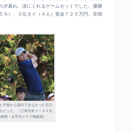
の夕暮れ、涙にくれるゲームセットでした。優勝
５％）、３位タイ（４人）賞金７２０万円。非情
と不振から脱出できなかった石川
ちだった。（三井住友ＶＩＳＡ太
=静岡・太平洋クラブ御殿場）