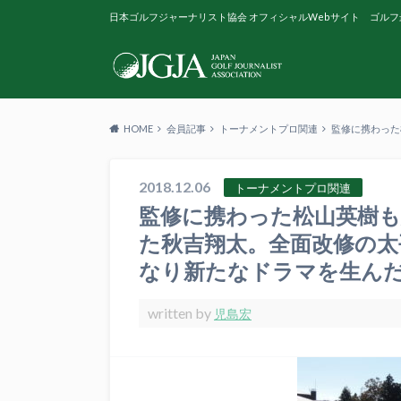
日本ゴルフジャーナリスト協会 オフィシャルWebサイト ゴルフ
HOME
会員記事
トーナメントプロ関連
監修に携わった
2018.12.06
トーナメントプロ関連
監修に携わった松山英樹も
た秋吉翔太。全面改修の太
なり新たなドラマを生ん
written by
児島宏