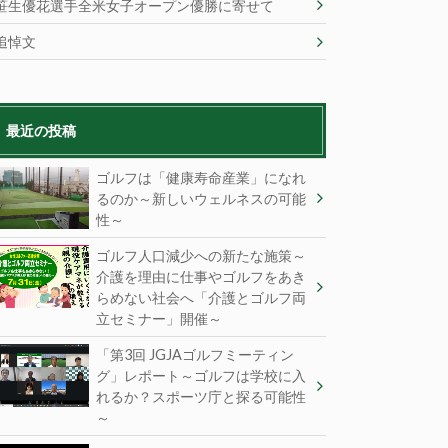
笹生優花選手全米女子オープン優勝に寄せて
追悼文
最近の投稿
ゴルフは「健康寿命産業」になれ
るのか～新しいウェルネスの可能
性～
ゴルフ人口減少への新たな施策～
介護を理由に仕事やゴルフをあき
らめない社会へ「介護とゴルフ両
立セミナー」開催～
「第3回 JGJAゴルフミーティン
グ」レポート～ゴルフは学校に入
れるか？スポーツ庁と探る可能性
～