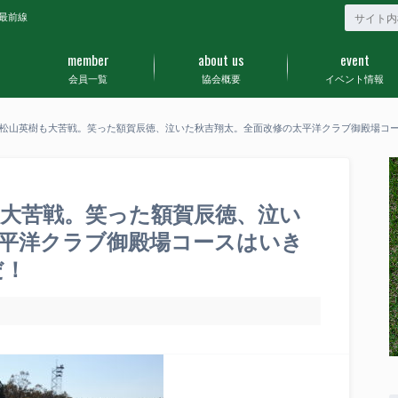
最前線
member
about us
event
会員一覧
協会概要
イベント情報
松山英樹も大苦戦。笑った額賀辰徳、泣いた秋吉翔太。全面改修の太平洋クラブ御殿場コ
大苦戦。笑った額賀辰徳、泣い
平洋クラブ御殿場コースはいき
だ！