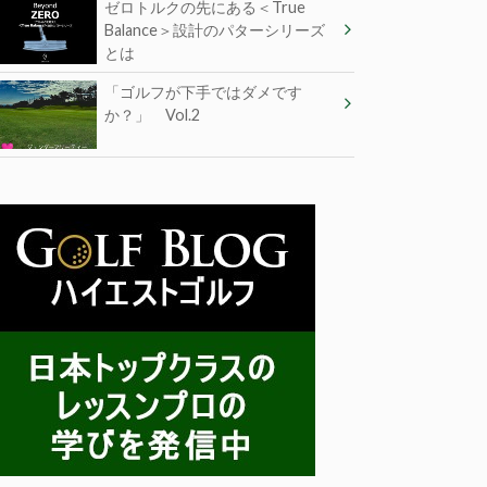
ゼロトルクの先にある＜True
Balance＞設計のパターシリーズ
とは
「ゴルフが下手ではダメです
か？」 Vol.2