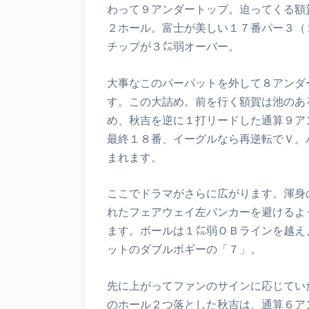
わって９アンダートップ。迫ってくる額
２ホール。富士が美しい１７番パー３（
チップが３㍍弱オーバー。
大事なこのパーパットを外して８アンダ
す。この大詰め。前を行く額賀は池のあ
め、秋吉を逆に１打リードした通算９ア
最終１８番、イーグルなら再逆転でＶ。
まれます。
ここでドラマがさらに広がります。渾身
れたフェアウェイ左バンカーを避けるよ
ます。ボールは１㍍弱ＯＢラインを越え
ットのダブルボギーの「７」。
先に上がってファンのサインに応じてい
のホール２つ落とした秋吉は、通算６ア