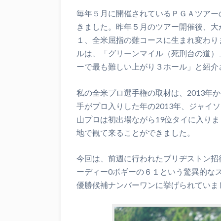
毎年５月に開催されているＰＧＡツアー
きました。昨年５月のツアー開催後、大が
１、全米屈指の難コースに生まれ変わり
ルは、「グリーンマイル（死刑台の道）
ーで最も難しい上がり３ホール」と紹介
私の全米プロ選手権の取材は、2013年
手がプロ入りした年の2013年、ジャイ
山プロは初出場ながら19位タイに入り
地で観て来ることができました。
今回は、前週に行われたブリヂストン招
ーディー0ボギーの６１という驚異的な
優勝候補ナンバーワンに挙げられていま