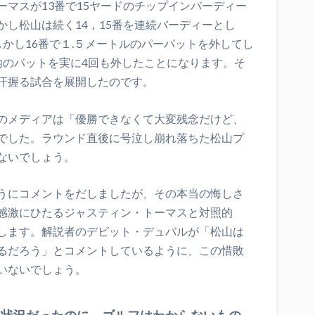
マスが13番で15ヤードのチップインバーディー
し松山は続く14，15番を連続バーディーとし
かし16番で１.５メートルのパーパットを外してし
内のパットを実に4回も外したことになります。そ
汗握る試合を展開したのです。
のメディアは「優勝できなくて大変残念だけど、
でした。ラウンド直後に号泣し崩れ落ちた松山プ
ないでしょう。
うにコメントをだしましたが、その本当の悔しさ
感激にひたるジャスティン・トーマスと対照的
します。解説者のデビット・デュバルが「松山は
るだろう」とコメントしているように、この惜敗
いないでしょう。
く状況だったのに、ゴルフはわからないもの