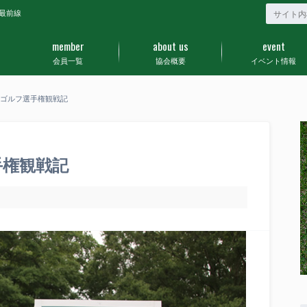
最前線
member
about us
event
会員一覧
協会概要
イベント情報
ロゴルフ選手権観戦記
手権観戦記