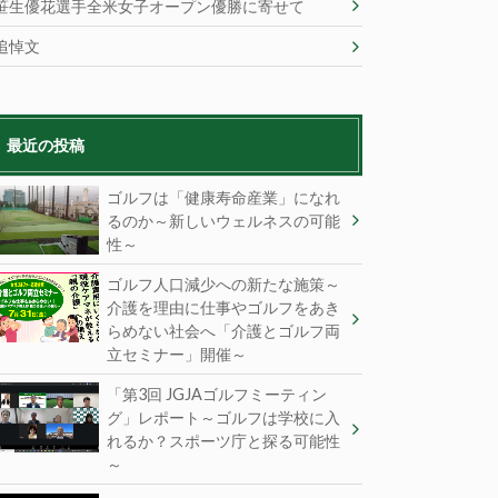
笹生優花選手全米女子オープン優勝に寄せて
追悼文
最近の投稿
ゴルフは「健康寿命産業」になれ
るのか～新しいウェルネスの可能
性～
ゴルフ人口減少への新たな施策～
介護を理由に仕事やゴルフをあき
らめない社会へ「介護とゴルフ両
立セミナー」開催～
「第3回 JGJAゴルフミーティン
グ」レポート～ゴルフは学校に入
れるか？スポーツ庁と探る可能性
～