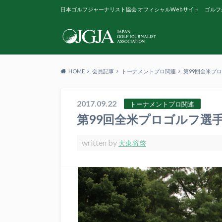
日本ゴルフジャーナリスト協会 オフィシャルWebサイト ゴルフ
HOME
会員記事
トーナメントプロ関連
第99回全米プ
2017.09.22
トーナメントプロ関連
第99回全米プロゴルフ選
written by
大東将啓