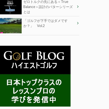
ゼロトルクの先にある＜True
Balance＞設計のパターシリーズ
とは
「ゴルフが下手ではダメです
か？」 Vol.2