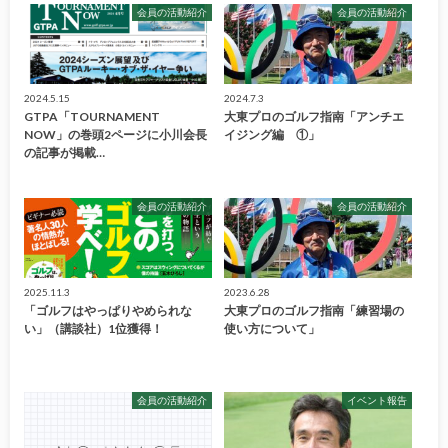
会員の活動紹介
会員の活動紹介
2024.5.15
2024.7.3
GTPA「TOURNAMENT
大東プロのゴルフ指南「アンチエ
NOW」の巻頭2ページに小川会長
イジング編 ①」
の記事が掲載…
会員の活動紹介
会員の活動紹介
2025.11.3
2023.6.28
「ゴルフはやっぱりやめられな
大東プロのゴルフ指南「練習場の
い」（講談社）1位獲得！
使い方について」
会員の活動紹介
イベント報告