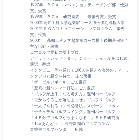
1997年 ＰＧＡコンベンションティーチング部「優秀
賞」受賞
1999年 ＰＧＡ 研究発表 「最優秀賞」受賞
2000年 高知工科大学起業家コース博士後期過程入学
2001年 ＰＧＡコミュニケーションプログラム「優秀
賞」受賞
2003年 高知工科大学起業家コース博士後期過程終了
主な活動・著書
日本ゴルフ界初の博士プロ。
デビット・レッドベター、ジョー・ティールをはじめ、
通訳、翻訳、
インタビュー等を通じて100人を超える海外のティーチ
ングプロと親交を持つ。 主な著書
「ザ・ゴルフボール」ごま書房
「驚異の新ハンマー打法」ごま書房
「ゴルフが上手くなる考え方」週刊パーゴルフ
「目からうろこが落ちまっせ」ゴルフ＆ゴルフ
「一人でやれるコンペ必勝法」スポーツニッポン
「ナチュラルゴルフスイング」週刊パーゴルフ
「４５分でゴルフがうまくなる！」ＰＨＰ研究所
「Tee あんどTea」読売新聞のゴルフコラム
東香里ゴルフセンタ― 所属