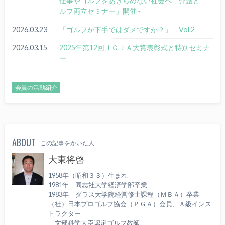
仕事やゴルフをあきらめない社会へ「介護とゴ
ルフ両立セミナー」開催～
2026.03.23
「ゴルフが下手ではダメですか？」 Vol.2
2026.03.15
2025年第12回ＪＧＪＡ大賞表彰式と特別セミナ
ー
会員の活動紹介
ABOUT
この記事をかいた人
大東将啓
1958年（昭和３３）生まれ
1981年 同志社大学経済学部卒業
1983年 ダラス大学院経営修士課程（ＭＢＡ）卒業
（社）日本プロゴルフ協会（ＰＧＡ）会員、Ａ級インス
トラクター
文部科学大臣認定ゴルフ教師