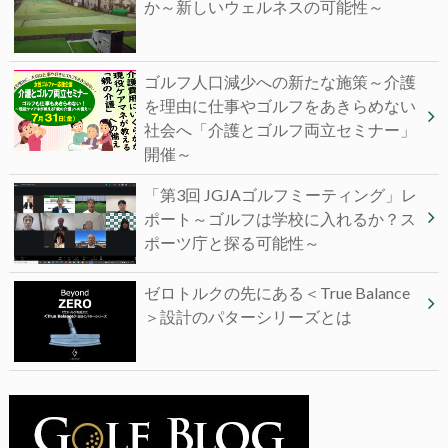
か～新しいウェルネスの可能性～
ゴルフ人口減少への新たな施策～介護
を理由に仕事やゴルフをあきらめない
社会へ「介護とゴルフ両立セミナー」
開催～
「第3回 JGJAゴルフミーティング」レ
ポート～ゴルフは学校に入れるか？ス
ポーツ庁と探る可能性～
ゼロトルクの先にある＜True Balance
＞設計のパターシリーズとは