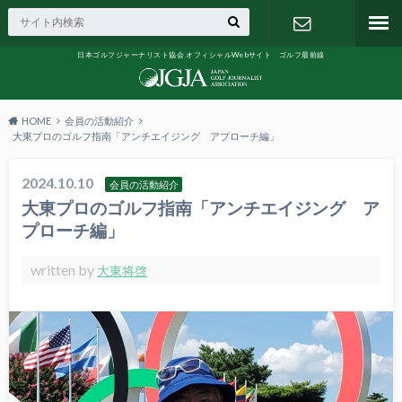
日本ゴルフジャーナリスト協会 オフィシャルWebサイト ゴルフ最前線
お問い合わ
せ
HOME
会員の活動紹介
大東プロのゴルフ指南「アンチエイジング アプローチ編」
2024.10.10
会員の活動紹介
大東プロのゴルフ指南「アンチエイジング ア
プローチ編」
written by
大東将啓