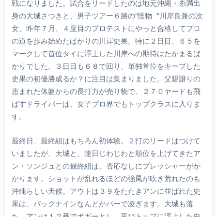
戦になりました。試合をリードしたのは地元沖縄・糸満出
身の大城さつきと、男子ツアー６勝の″怪物〝川岸良兼の次
女、昨年７月、４度目のプロテストにやっと合格してプロ
の道を歩み始めたばかりの川岸史果。特に２日目、６５を
マークして首位タイに浮上した川岸への期待はたかまるば
かりでした。３日目も６８で回り、単独首位をキープした
史果の初優勝成るか？に注目は集まりました。父親譲りの
恵まれた体躯からの長打力が売り物で、２７０ヤードも飛
ばすドライバーは、女子プロ界でもトップクラスに入りま
す。
最終日、最終組はもちろん初体験。２打のリードはつけて
いましたが、大城と、連日じわじわと順位を上げてきたア
ン・ソンジュとの最終組は、否応なしにプレッシャーがか
かります。ショットが乱れるほどの強風が吹き荒れたのも
沖縄らしい天候。アウトは３９をたたきアンに並ばれた史
果は、バックナインなんとかパーで凌ぎます。大城も落
ち、アンは１２番でボギーとし、再びトップに浮上した史