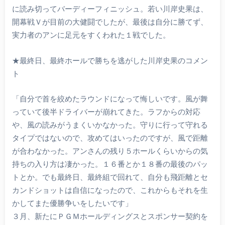
に読み切ってバーディーフィニッシュ。若い川岸史果は、
開幕戦Ｖが目前の大健闘でしたが、最後は自分に勝てず、
実力者のアンに足元をすくわれた１戦でした。
★最終日、最終ホールで勝ちを逃がした川岸史果のコメン
ト
「自分で首を絞めたラウンドになって悔しいです。風が舞
っていて後半ドライバーが崩れてきた。ラフからの対応
や、風の読みがうまくいかなかった。守りに行って守れる
タイプではないので、攻めてはいったのですが、風で距離
が合わなかった。アンさんの残り５ホールくらいからの気
持ちの入り方は凄かった。１６番とか１８番の最後のパッ
トとか。でも最終日、最終組で回れて、自分も飛距離とセ
カンドショットは自信になったので、これからもそれを生
かしてまた優勝争いをしたいです」
３月、新たにＰＧＭホールディングスとスポンサー契約を