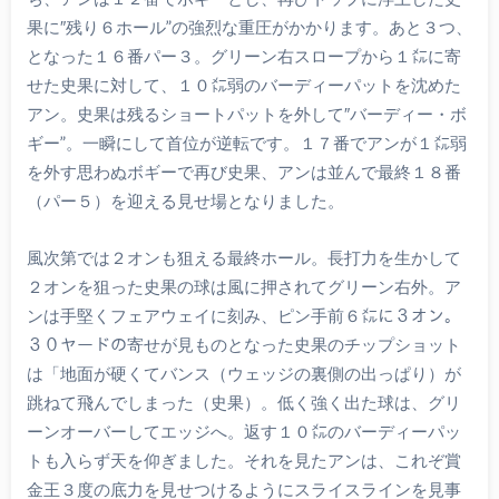
果に″残り６ホール”の強烈な重圧がかかります。あと３つ、
となった１６番パー３。グリーン右スロープから１㍍に寄
せた史果に対して、１０㍍弱のバーディーパットを沈めた
アン。史果は残るショートパットを外して″バーディー・ボ
ギー”。一瞬にして首位が逆転です。１７番でアンが１㍍弱
を外す思わぬボギーで再び史果、アンは並んで最終１８番
（パー５）を迎える見せ場となりました。
風次第では２オンも狙える最終ホール。長打力を生かして
２オンを狙った史果の球は風に押されてグリーン右外。ア
ンは手堅くフェアウェイに刻み、ピン手前６㍍に３オン。
３０ヤードの寄せが見ものとなった史果のチップショット
は「地面が硬くてバンス（ウェッジの裏側の出っぱり）が
跳ねて飛んでしまった（史果）。低く強く出た球は、グリ
ーンオーバーしてエッジへ。返す１０㍍のバーディーパッ
トも入らず天を仰ぎました。それを見たアンは、これぞ賞
金王３度の底力を見せつけるようにスライスラインを見事