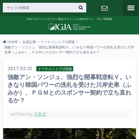
日本ゴルフジャーナリスト協会 オフィシャルWebサイト ゴルフ最前線
お問い合わ
せ
HOME
会員記事
トーナメントプロ関連
強敵アン・ソンジュ、強烈な開幕戦逆転Ｖ。いきなり韓国パワーの洗礼を受けた川岸
史果（ふみか）、ＰＧＭとのスポンサー契約で立ち直れるか？
2017.03.31
トーナメントプロ関連
強敵アン・ソンジュ、強烈な開幕戦逆転Ｖ。い
きなり韓国パワーの洗礼を受けた川岸史果（ふ
みか）、ＰＧＭとのスポンサー契約で立ち直れ
るか？
written by
児島宏