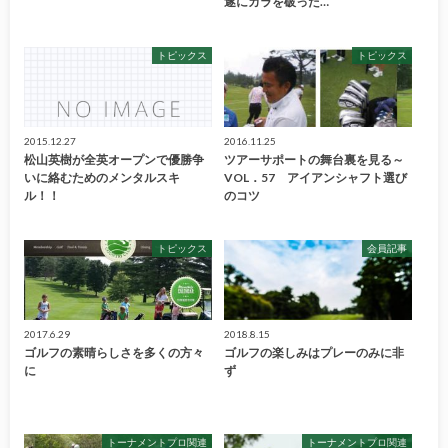
遂にカラを破った…
トピックス
トピックス
2015.12.27
2016.11.25
松山英樹が全英オープンで優勝争
ツアーサポートの舞台裏を見る～
いに絡むためのメンタルスキ
VOL．57 アイアンシャフト選び
ル！！
のコツ
トピックス
会員記事
2017.6.29
2018.8.15
ゴルフの素晴らしさを多くの方々
ゴルフの楽しみはプレーのみに非
に
ず
トーナメントプロ関連
トーナメントプロ関連