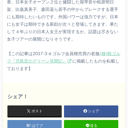
香。日本女子オープン２位と健闘した堀琴音や柏原明日
架、比嘉真美子、森田遥ら若手の中からブレークする選手
にも期待したいものです。外国パワーは強力ですが、日本
にも女子は期待できる新顔が次々と登場してきます。果た
して４年ぶりの日本人女王が実現するか。話題は尽きない
女子ツアーの展開になりそうです。
【この記事は2017-3-6 ゴルフ会員権売買の老舗
(株)桜ゴル
フ『児島宏のグリーン見聞記』
に掲載したものを転載し
ております】
シェア！
ポスト
シェア
はてブ
送る