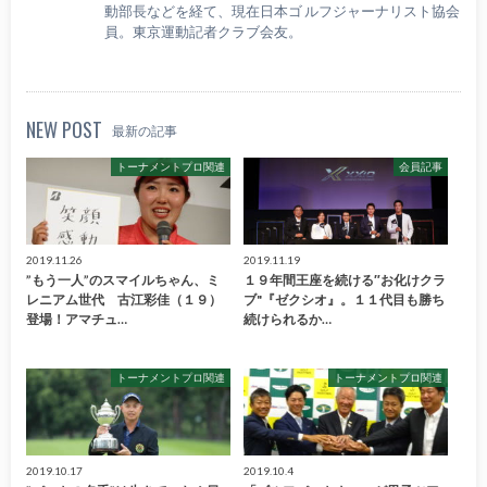
動部長などを経て、現在日本ゴ ルフジャーナリスト協会
員。東京運動記者クラブ会友。
NEW POST
最新の記事
トーナメントプロ関連
会員記事
2019.11.26
2019.11.19
”もう一人”のスマイルちゃん、ミ
１９年間王座を続ける″お化けクラ
レニアム世代 古江彩佳（１９）
ブ"『ゼクシオ』。１１代目も勝ち
登場！アマチュ…
続けられるか…
トーナメントプロ関連
トーナメントプロ関連
2019.10.17
2019.10.4