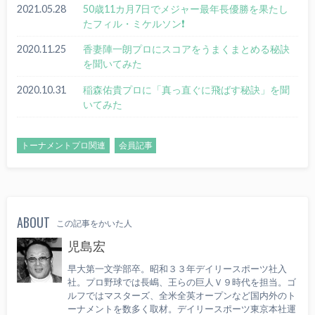
2021.05.28
50歳11カ月7日でメジャー最年長優勝を果たし
たフィル・ミケルソン❗
2020.11.25
香妻陣一朗プロにスコアをうまくまとめる秘訣
を聞いてみた
2020.10.31
稲森佑貴プロに「真っ直ぐに飛ばす秘訣」を聞
いてみた
トーナメントプロ関連
会員記事
ABOUT
この記事をかいた人
児島宏
早大第一文学部卒。昭和３３年デイリースポーツ社入
社。プロ野球では長嶋、王らの巨人Ｖ９時代を担当。ゴ
ルフではマスターズ、全米全英オープンなど国内外のト
ーナメントを数多く取材。デイリースポーツ東京本社運