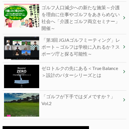
ゴルフ人口減少への新たな施策～介護
を理由に仕事やゴルフをあきらめない
社会へ「介護とゴルフ両立セミナー」
開催～
「第3回 JGJAゴルフミーティング」レ
ポート～ゴルフは学校に入れるか？ス
ポーツ庁と探る可能性～
ゼロトルクの先にある＜True Balance
＞設計のパターシリーズとは
「ゴルフが下手ではダメですか？」
Vol.2