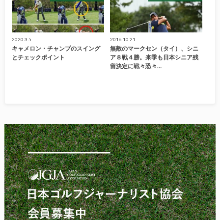
2020.3.5
2016.10.21
キャメロン・チャンプのスイング
無敵のマークセン（タイ）、シニ
とチェックポイント
ア８戦４勝。来季も日本シニア残
留決定に戦々恐々…