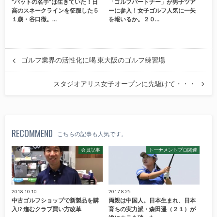
”パットの名手”は生きていた！日
「ゴルフパートナー」が男子ツア
高のスネークラインを征服した５
ーに参入！女子ゴルフ人気に一矢
１歳・谷口徹。…
を報いるか。２０…
ゴルフ業界の活性化に喝 東大阪のゴルフ練習場
スタジオアリス女子オープンに先駆けて・・・
RECOMMEND
こちらの記事も人気です。
会員記事
トーナメントプロ関連
2018.10.10
2017.8.25
中古ゴルフショップで新製品を購
両親は中国人。日本生まれ、日本
入!? 進むクラブ買い方改革
育ちの実力派・森田遥（２１）が