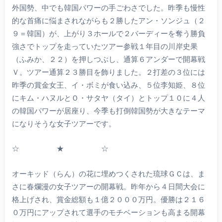
外国勢、中でも韓国パワーの手ごわさでした。昨季も慢性
的な首痛に悩まされながらも２勝したアン・ソンジュ（２
９＝韓国）が、上がり３ホールで２バーディーを奪う勝負
強さでトップを走っていたツアー参戦１年目の川岸史果
（ふみか、２２）を押しつぶし、通算６アンダーで開幕戦
Ｖ。ツアー通算２３勝目を飾りました。２打差の３位には
昨季の賞金女王、イ・ボミが食い込み、５位李知姫、８位
にキム・ハヌルとＯ・サタヤ（タイ）とトップ１０に４人
の韓国パワーが居座り、今季も打倒韓国勢が大きなテーマ
になりそうな女子ツアーです。
☆ ★ ☆
オーキッド（らん）の花に埋めつくされた琉球ＧＣは、ま
さに春爛漫の女子ツアーの開幕戦。昨年から４日間大会に
格上げされ、賞金総額も１億２０００万円。優勝は２１６
０万円にアップされて選手のモチベーションも高まる開幕