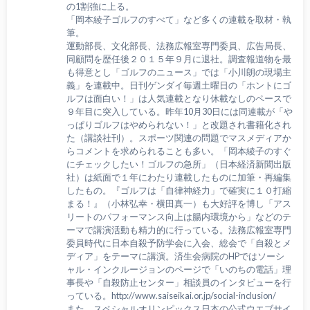
の1割強に上る。
「岡本綾子ゴルフのすべて」など多くの連載を取材・執
筆。
運動部長、文化部長、法務広報室専門委員、広告局長、
同顧問を歴任後２０１５年９月に退社。調査報道物を最
も得意とし「ゴルフのニュース」では「小川朗の現場主
義」を連載中。日刊ゲンダイ毎週土曜日の「ホントにゴ
ルフは面白い！」は人気連載となり休載なしのペースで
９年目に突入している。昨年10月30日には同連載が「や
っぱりゴルフはやめられない！」と改題され書籍化され
た（講談社刊）。スポーツ関連の問題でマスメディアか
らコメントを求められることも多い。「岡本綾子のすぐ
にチェックしたい！ゴルフの急所」（日本経済新聞出版
社）は紙面で１年にわたり連載したものに加筆・再編集
したもの。『ゴルフは「自律神経力」で確実に１０打縮
まる！』（小林弘幸・横田真一）も大好評を博し「アス
リートのパフォーマンス向上は腸内環境から」などのテ
ーマで講演活動も精力的に行っている。法務広報室専門
委員時代に日本自殺予防学会に入会、総会で「自殺とメ
ディア」をテーマに講演。済生会病院のHPではソーシ
ャル・インクルージョンのページで「いのちの電話」理
事長や「自殺防止センター」相談員のインタビューを行
っている。http://www.saiseikai.or.jp/social-inclusion/
また、スペシャルオリンピックス日本の公式ウエブサイ