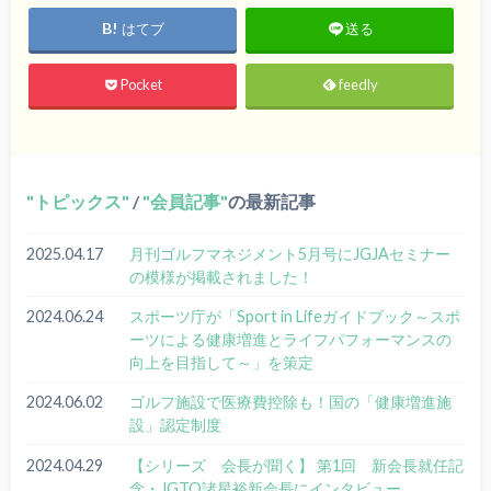
はてブ
送る
Pocket
feedly
トピックス
/
会員記事
の最新記事
2025.04.17
月刊ゴルフマネジメント5月号にJGJAセミナー
の模様が掲載されました！
2024.06.24
スポーツ庁が「Sport in Lifeガイドブック～スポ
ーツによる健康増進とライフパフォーマンスの
向上を目指して～」を策定
2024.06.02
ゴルフ施設で医療費控除も！国の「健康増進施
設」認定制度
2024.04.29
【シリーズ 会長が聞く】 第1回 新会長就任記
念・JGTO諸星裕新会長にインタビュー