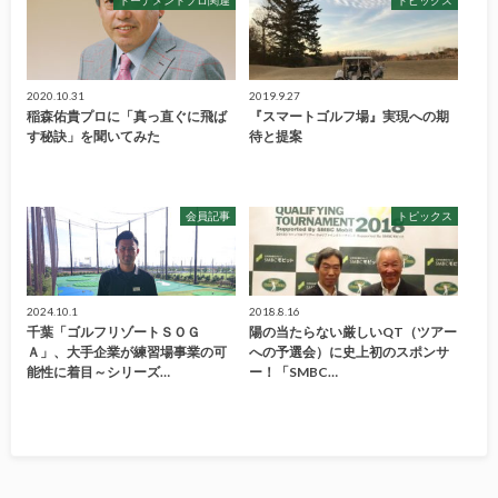
2020.10.31
2019.9.27
稲森佑貴プロに「真っ直ぐに飛ば
『スマートゴルフ場』実現への期
す秘訣」を聞いてみた
待と提案
会員記事
トピックス
2024.10.1
2018.8.16
千葉「ゴルフリゾートＳＯＧ
陽の当たらない厳しいQT（ツアー
Ａ」、大手企業が練習場事業の可
への予選会）に史上初のスポンサ
能性に着目～シリーズ…
ー！「SMBC…