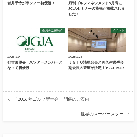
岩井千怜が米ツアー初優勝！
月刊ゴルフマネジメント5月号に
JGJAセミナーの模様が掲載されま
した！
会員の活動紹介
イベント
2025.3.9
2025.2.25
◎竹田麗央 米ツアーメンバーと
ＪＧＴＯ諸星会長と阿久津選手会
なって初優勝
副会長の登壇が決定！in JGF 2025
「2016 年ゴルフ新年会」 開催のご案内
世界のスーパースター