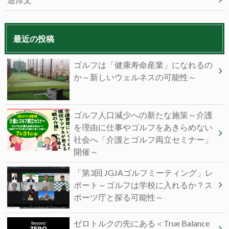
最近の投稿
ゴルフは「健康寿命産業」になれるの
か～新しいウェルネスの可能性～
ゴルフ人口減少への新たな施策～介護
を理由に仕事やゴルフをあきらめない
社会へ「介護とゴルフ両立セミナー」
開催～
「第3回 JGJAゴルフミーティング」レ
ポート～ゴルフは学校に入れるか？ス
ポーツ庁と探る可能性～
ゼロトルクの先にある＜True Balance