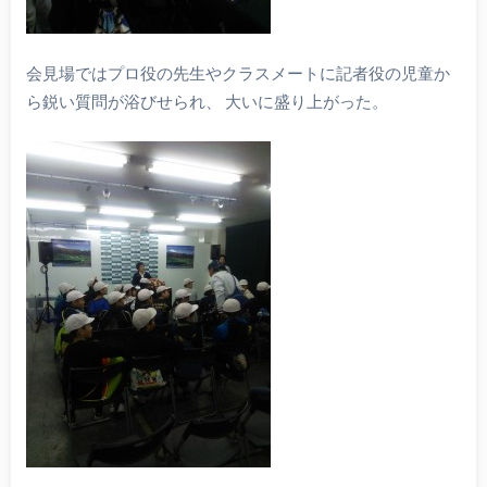
会見場ではプロ役の先生やクラスメートに記者役の児童か
ら鋭い質問が浴びせられ、 大いに盛り上がった。