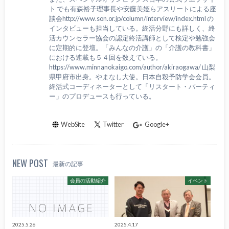
ト でも有森裕子理事長や安藤美姫らアスリートによる座
談会http://www.son.or.jp/column/interview/index.html の
インタビューも担当している。終活分野にも詳しく、終
活カウンセラー協会の認定終活講師として検定や勉強会
に定期的に登壇。「みんなの介護」の「介護の教科書」
における連載も５４回を数えている。
https://www.minnanokaigo.com/author/akiraogawa/ 山梨
県甲府市出身。やまなし大使。日本自殺予防学会会員。
終活式コーディネーターとして「リスタート・パーティ
ー」のプロデュースも行っている。
WebSite
Twitter
Google+
NEW POST
最新の記事
会員の活動紹介
イベント
2025.5.26
2025.4.17