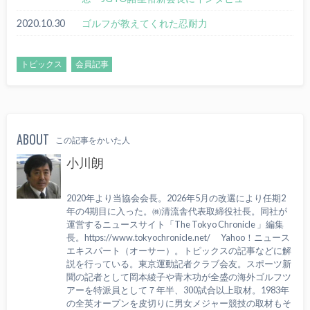
2020.10.30
ゴルフが教えてくれた忍耐力
トピックス
会員記事
ABOUT
この記事をかいた人
小川朗
2020年より当協会会長。2026年5月の改選により任期2
年の4期目に入った。㈱清流舎代表取締役社長。同社が
運営するニュースサイト「The Tokyo Chronicle 」編集
長。https://www.tokyochronicle.net/ Yahoo！ニュース
エキスパート（オーサー）。トピックスの記事などに解
説を行っている。東京運動記者クラブ会友。スポーツ新
聞の記者として岡本綾子や青木功が全盛の海外ゴルフツ
アーを特派員として７年半、300試合以上取材。1983年
の全英オープンを皮切りに男女メジャー競技の取材もそ