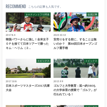
RECOMMEND
こちらの記事も人気です。
トーナメントプロ関連
会員記事
2017.8.4
2023.10.13
韓国パワーさらに強し！全米女子
安売りをする前に、することは無
ＯＰを捨てて日本ツアーで勝った
いのか？ 第88回日本オープンゴ
キム・ヘリム（２…
ルフ選手権
トピックス
トピックス
2017.10.8
2015.9.9
日本スポーツマスターズ2017兵庫
ゴルフと大学教育：延べ約580も
大会
の大学体育の授業で「ゴルフ」が
行われている！
トーナメントプロ関連
トピックス