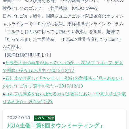
著書に「ゴルフが消える日」（中公新書ラクレ）、「ビジネス
教養としてのゴルフ」（共同執筆、KADOKAWA）
日本プロゴルフ殿堂、国際ジュニアゴルフ育成協会のオフィシ
ャルライターでＨＰなどに執筆。東洋経済オンラインでコラム
「ゴルフとおカネの切っても切れない関係」を担当。趣味で
「行ってみました世界遺産」（https://世界遺産行こう.com/ ）
を公開中。
【東洋経済ONLINEより】
●
サラ金大会の再来があっていいのか ～ 2016プロゴルフ､男女
で明暗が分かれた理由～2015/12/17
●
石川遼が吐露した｢ギャラリー激減｣の危機感～｢見られない｣
のはプロゴルフ選手の恥だ～2015/12/13
●
ゴルフの凋落を食い止めるカギは教育にあり～中高大学生を取
り込めるか～2015/11/29
2023.10.10
イベント情報
JGJA主催「第8回タウンミーティング」