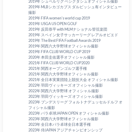
2019年 シュペルリグ ベシクタシュオフィシャル撮影
2019年 MLBシカゴカブス ダルビッシュ有インタビュー
撮影
2019年 FIFA women’s world cup 2019
2019年 USGA US OPEN GOLF
2019年 反田恭平 with MLMナショナル管弦楽団
2019年 スペイン女子サッカーリーグ レアルオビエド
2019年 The Best FIFA Football Awards 2019
2019年 関西六大学野球オフィシャル撮影
2019年 FIFA CLUB WORLD CUP 2019
2020年 本田圭佑選手オフィシャル撮影
2021年 FIFA CLUB WORLD CUP2020
2021年 関西オープンゴルフ選手権
2021年 関西六大学野球オフィシャル撮影
2021年 全日本実業団陸上競技大会 オフィシャル撮影
2022年 羽田ヴィッキーズ オフィシャル撮影
2022年 関西六大学野球 オフィシャル撮影
2023年 羽田ヴィッキーズ オフィシャル撮影
2023年 ブンデスリーグ フォルトナデュッセルドルフ オ
フィシャル撮影
2023年 パラ卓球JAPAN OPEN オフィシャル撮影
2023年 関西六大学野球オフィシャル撮影
2023年 全日本パラ卓球全日本選手権
2023年 侍JAPAN アジアチャンピオンシップ