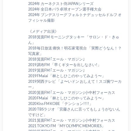
2024年 カーネクスト侍JAPANシリーズ
2024年 全日本パラ卓球オープン選手権大会
2024年 ブンデスリーグ フォルトナデュッセルドルフ オ
フィシャル撮影
《メディア出演》
2018 箕面FM モーニングタッキー 「サロン・ド・きゅ
ん」
2018 毎日放送 痛快！明石家電視台 「実際どうなん！？
写真家」
2018 箕面FM ｢エール・マガジン｣
2019 調布FM 「早くギターを出しなさい!」
2019 箕面FM ｢エール・マガジン｣
2019 FMaiai 「林としひこのやってみよう〜」
2019 関西テレビ 「よ〜いドン おしえて！スゴ腕ワーカ
ー」
2020 箕面FM ｢エール・マガジン｣小中村フォーカス
2020 FMaiai 「林としひこのやってみよう〜」
2020 Kiss FM KOBE 「テンション!!!!」
2020 TBSラジオ 「宮藤さんに言ってもしょうがないん
ですけど」
2021 箕面FM ｢エール・マガジン｣小中村フォーカス
2021 TOKYO FM「MY OLYMPIC MEMORIES」