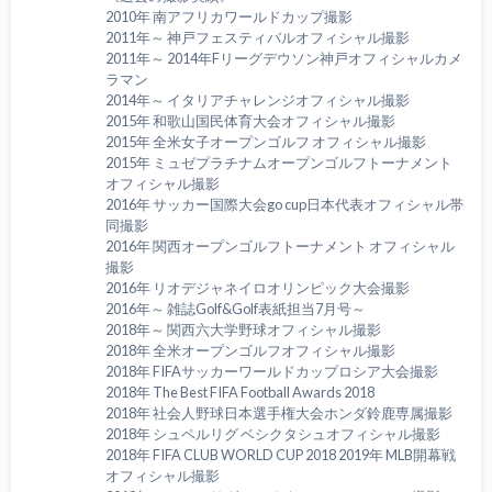
2010年 南アフリカワールドカップ撮影
2011年～ 神戸フェスティバルオフィシャル撮影
2011年～ 2014年Fリーグデウソン神戸オフィシャルカメ
ラマン
2014年～ イタリアチャレンジオフィシャル撮影
2015年 和歌山国民体育大会オフィシャル撮影
2015年 全米女子オープンゴルフ オフィシャル撮影
2015年 ミュゼプラチナムオープンゴルフトーナメント
オフィシャル撮影
2016年 サッカー国際大会go cup日本代表オフィシャル帯
同撮影
2016年 関西オープンゴルフトーナメント オフィシャル
撮影
2016年 リオデジャネイロオリンピック大会撮影
2016年～ 雑誌Golf&Golf表紙担当7月号～
2018年～ 関西六大学野球オフィシャル撮影
2018年 全米オープンゴルフオフィシャル撮影
2018年 FIFAサッカーワールドカップロシア大会撮影
2018年 The Best FIFA Football Awards 2018
2018年 社会人野球日本選手権大会ホンダ鈴鹿専属撮影
2018年 シュペルリグ ベシクタシュオフィシャル撮影
2018年 FIFA CLUB WORLD CUP 2018 2019年 MLB開幕戦
オフィシャル撮影