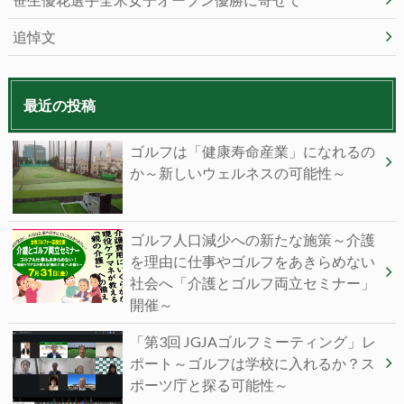
追悼文
最近の投稿
ゴルフは「健康寿命産業」になれるの
か～新しいウェルネスの可能性～
ゴルフ人口減少への新たな施策～介護
を理由に仕事やゴルフをあきらめない
社会へ「介護とゴルフ両立セミナー」
開催～
「第3回 JGJAゴルフミーティング」レ
ポート～ゴルフは学校に入れるか？ス
ポーツ庁と探る可能性～