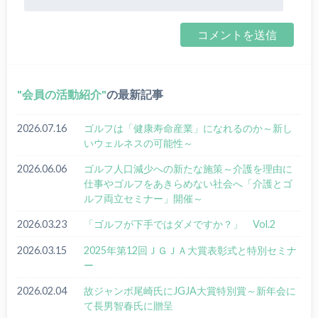
会員の活動紹介
の最新記事
2026.07.16
ゴルフは「健康寿命産業」になれるのか～新し
いウェルネスの可能性～
2026.06.06
ゴルフ人口減少への新たな施策～介護を理由に
仕事やゴルフをあきらめない社会へ「介護とゴ
ルフ両立セミナー」開催～
2026.03.23
「ゴルフが下手ではダメですか？」 Vol.2
2026.03.15
2025年第12回ＪＧＪＡ大賞表彰式と特別セミナ
ー
2026.02.04
故ジャンボ尾崎氏にJGJA大賞特別賞～新年会に
て長男智春氏に贈呈