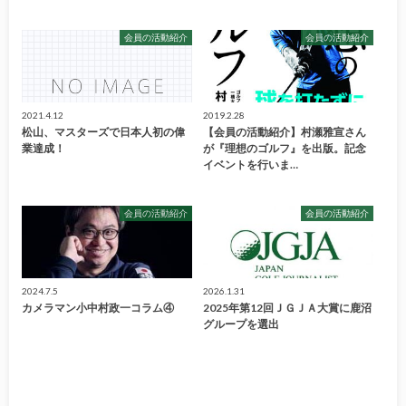
会員の活動紹介
会員の活動紹介
2021.4.12
2019.2.28
松山、マスターズで日本人初の偉
【会員の活動紹介】村瀬雅宣さん
業達成！
が『理想のゴルフ』を出版。記念
イベントを行いま…
会員の活動紹介
会員の活動紹介
2024.7.5
2026.1.31
カメラマン小中村政一コラム④
2025年第12回ＪＧＪＡ大賞に鹿沼
グループを選出