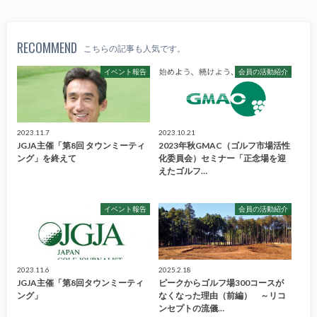
RECOMMEND
こちらの記事も人気です。
イベント報告
会員の活動紹介
2023.11.7
2023.10.21
JGJA主催「第8回 タウンミーティ
2023年秋GMAC（ゴルフ市場活性
ング」を終えて
化委員会）セミナー「正念場を迎
えたゴルフ…
イベント報告
会員の活動紹介
2023.11.6
2025.2.18
JGJA主催「第8回タウンミーティ
ピークからゴルフ場300コースが
ング」
なくなった理由（前編） ～リコ
ンセプトの流儀…