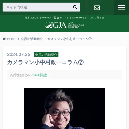
日本ゴルフジャーナリスト協会 オフィシャルWebサイト ゴルフ最前線
お問い合わ
せ
HOME
会員の活動紹介
カメラマン小中村政一コラム⑦
2024.07.26
会員の活動紹介
カメラマン小中村政一コラム⑦
written by
小中村政一