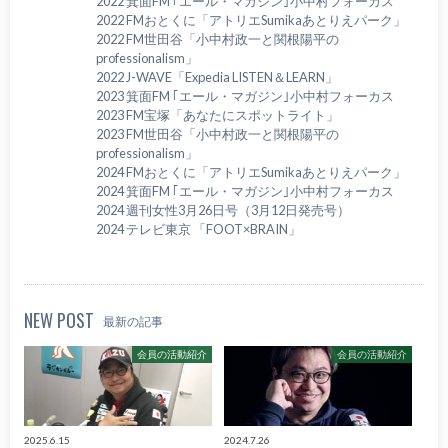
2022 箕面FM ｢エール・マガジン｣小中村フォーカス
2022 FMおとくに「アトリエSumikaあとりえパーク」
2022 FM世田谷「小中村政一と関根陽平の
professionalism」
2022 J-WAVE「Expedia LISTEN＆LEARN」
2023 箕面FM ｢エール・マガジン｣小中村フォーカス
2023 FM宝塚「あなたにスポットライト」
2023 FM世田谷「小中村政一と関根陽平の
professionalism」
2024 FMおとくに「アトリエSumikaあとりえパーク」
2024 箕面FM ｢エール・マガジン｣小中村フォーカス
2024 週刊女性3月26日号（3月12日発売号）
2024 テレビ東京 「FOOT×BRAIN」
NEW POST
最新の記事
会員の活動紹介
会員の活動紹介
2025.6.15
2024.7.26