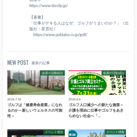
https://www.bizclip.jp/
【著書】
「仕事がデキる人はなぜ、ゴルフがうまいのか？」（出
版社：星雲社）
https://www.publabo.co.jp/golf/
NEW POST
最新の記事
会員の活動紹介
会員の活動紹介
2026.7.16
2026.6.6
ゴルフは「健康寿命産業」になれ
ゴルフ人口減少への新たな施策～
るのか～新しいウェルネスの可能
介護を理由に仕事やゴルフをあき
性～
らめない社会へ「…
イベント報告
イベント情報