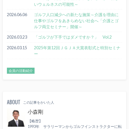
いウェルネスの可能性～
2026.06.06
ゴルフ人口減少への新たな施策～介護を理由に
仕事やゴルフをあきらめない社会へ「介護とゴ
ルフ両立セミナー」開催～
2026.03.23
「ゴルフが下手ではダメですか？」 Vol.2
2026.03.15
2025年第12回ＪＧＪＡ大賞表彰式と特別セミナ
ー
会員の活動紹介
ABOUT
この記事をかいた人
小森剛
【略歴】
1993年 サラリーマンからゴルフインストラクターに転