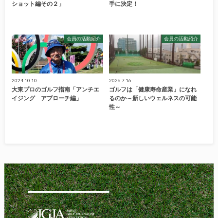
ショット編その２」
手に決定！
会員の活動紹介
会員の活動紹介
2024.10.10
2026.7.16
大東プロのゴルフ指南「アンチエ
ゴルフは「健康寿命産業」になれ
イジング アプローチ編」
るのか～新しいウェルネスの可能
性～