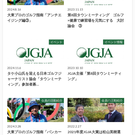
2024.8.16
2023.11.15
大東プロのゴルフ指南「アンチエ
第8回タウンミーティング ゴルフ
イジング編③」
×健康で練習場を元気にする 大討
論会 ③
イベント
イベント情報
2024.11.6
2023.10.10
タケ小山氏を迎える日本ゴルフジ
JGJA主催「第8回タウンミーティ
ャーナリスト協会「タウンミーテ
ング」
ィング」参加者募…
会員の活動紹介
会員の活動紹介
2024.3.28
2022.2.27
大東プロのゴルフ指南「バンカー
2021年度JGJA大賞は松山英樹選