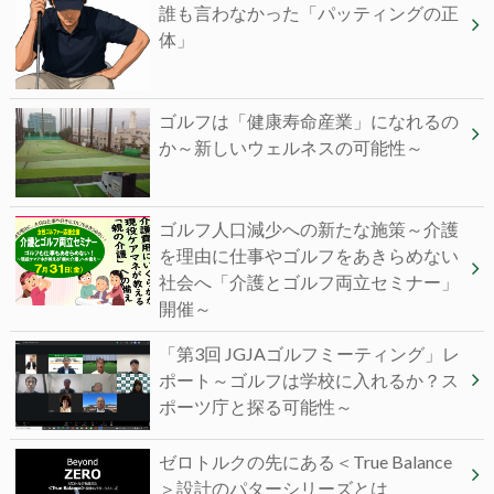
誰も⾔わなかった「パッティングの正
体」
ゴルフは「健康寿命産業」になれるの
か～新しいウェルネスの可能性～
ゴルフ人口減少への新たな施策～介護
を理由に仕事やゴルフをあきらめない
社会へ「介護とゴルフ両立セミナー」
開催～
「第3回 JGJAゴルフミーティング」レ
ポート～ゴルフは学校に入れるか？ス
ポーツ庁と探る可能性～
ゼロトルクの先にある＜True Balance
＞設計のパターシリーズとは