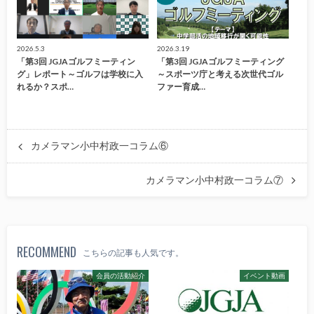
2026.5.3
2026.3.19
「第3回 JGJAゴルフミーティン
「第3回 JGJAゴルフミーティング
グ」レポート～ゴルフは学校に入
～スポーツ庁と考える次世代ゴル
れるか？スポ…
ファー育成…
カメラマン小中村政一コラム⑥
カメラマン小中村政一コラム⑦
RECOMMEND
こちらの記事も人気です。
会員の活動紹介
イベント動画