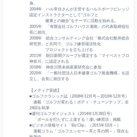
身。
2004年 ハル常住さんが主管するハルスポーツビレッジ
認定インストラクターとして“ゴルフと
健康との融合”をテーマに活動を始める。
2005年 「有限会社ゴルフハウス湘南」の代表取締役社
長に就任。
2008年 総合コンサルティング会社「株式会社船井総合
研究所」と共同で、ゴルフ練習場活性化
プロジェクトを立ち上げる
2011年 朝日新聞グループが選定する「マイベストプロ
神奈川」に認定される
2018年 神奈川県未病産業研究会に参加
2020年 「一般社団法人日本健康ゴルフ推進機構」を設
立し、会長に就任する
【メディア実績】
■ゴルフクラシック誌（2008年12月号～2010年12月号）
連載「ゴルフが変わる！ボディ・チューンナップ」全
24回を執筆
■週刊ゴルフダイジェスト（2014年1月28日号）
「ボールを打たずに上達する！凄い練習法」掲載
■ビジネス情報サイト「Biz Clip」（2015年10月～）
連載コラム「ゴルフエッセー～耳と耳の間～」現在も
執筆中