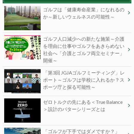
ゴルフは「健康寿命産業」になれるの
か～新しいウェルネスの可能性～
ゴルフ人口減少への新たな施策～介護
を理由に仕事やゴルフをあきらめない
社会へ「介護とゴルフ両立セミナー」
開催～
「第3回 JGJAゴルフミーティング」レ
ポート～ゴルフは学校に入れるか？ス
ポーツ庁と探る可能性～
ゼロトルクの先にある＜True Balance
＞設計のパターシリーズとは
「ゴルフが下手ではダメですか？」