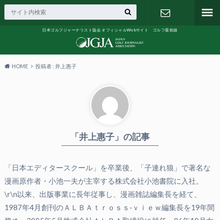
日本ゴルフジャーナリスト協会 オフィシャルWebサイト ゴルフ最前線
お問い合わ
せ
HOME
投稿者 : 井上惠子
「井上惠子」の記事
「日本エディタースクール」を卒業後、「子連れ狼」で著名な
漫画原作者・小池一夫が主宰する株式会社小池書院に入社。
\r\n以来、出版事業に長年従事し、漫画雑誌編集長を経て、
1987年4月創刊のＡＬＢＡｔｒｏｓｓ‐ｖｉｅｗ編集長を19年間