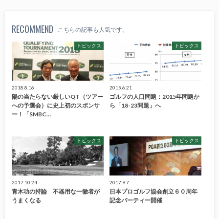
RECOMMEND
こちらの記事も人気です。
トピックス
トピックス
2018.8.16
2015.6.21
陽の当たらない厳しいQT（ツアー
ゴルフの人口問題：2015年問題か
への予選会）に史上初のスポンサ
ら「18-23問題」へ
ー！「SMBC…
トピックス
トピックス
2017.10.24
2017.9.7
青木功の持論 不器用な一徹者が
日本プロゴルフ協会創立６０周年
うまくなる
記念パーティー開催