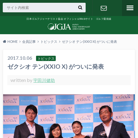
日本ゴルフジャーナリスト協会 オフィシャルWebサイト ゴルフ最前線
お問い合わ
せ
HOME
会員記事
トピックス
ゼクシオ テン(XXIO X) がついに発表
2017.10.06
トピックス
ゼクシオ テン(XXIO X) がついに発表
written by
宇田川健助