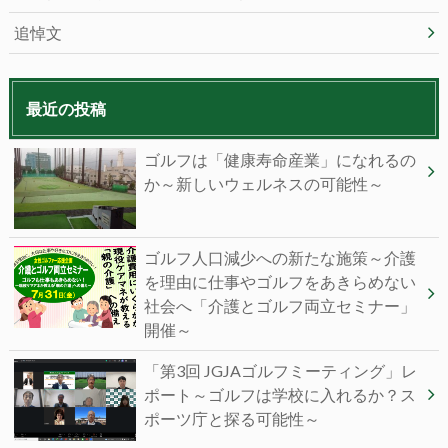
追悼文
最近の投稿
ゴルフは「健康寿命産業」になれるの
か～新しいウェルネスの可能性～
ゴルフ人口減少への新たな施策～介護
を理由に仕事やゴルフをあきらめない
社会へ「介護とゴルフ両立セミナー」
開催～
「第3回 JGJAゴルフミーティング」レ
ポート～ゴルフは学校に入れるか？ス
ポーツ庁と探る可能性～