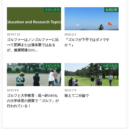
トピックス
会員記事
2019.7.13
2026.2.3
ゴルファーはノンゴルファーに比
『ゴルフが下手ではダメです
べて肥満または過体重ではある
か？』
が、健康関連QOL…
トピックス
トピックス
2015.9.9
2015.7.9
ゴルフと大学教育：延べ約580も
敢えて二分論で
の大学体育の授業で「ゴルフ」が
行われている！