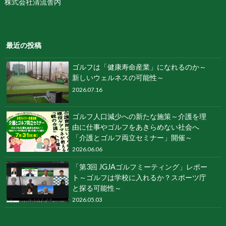
株式会社清流舎内
最近の投稿
ゴルフは「健康寿命産業」になれるのか～
新しいウェルネスの可能性～
2026.07.16
ゴルフ人口減少への新たな施策～介護を理
由に仕事やゴルフをあきらめない社会へ
「介護とゴルフ両立セミナー」開催～
2026.06.06
「第3回 JGJAゴルフミーティング」レポー
ト～ゴルフは学校に入れるか？スポーツ庁
と探る可能性～
2026.05.03