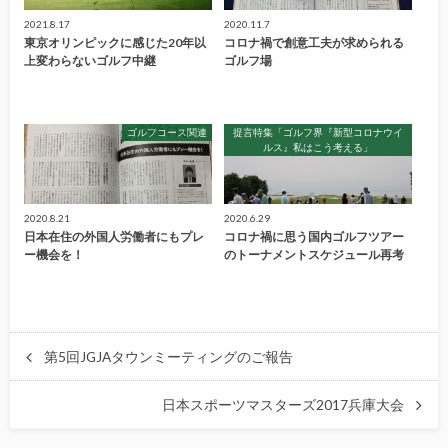
2021.8.17
2020.11.7
東京オリンピックに感じた20年以
コロナ禍で創意工夫が求められる
上変わらないゴルフ中継
ゴルフ場
ゴルフコース関連
提言特集「ゴルフ界『新型コロナウイ
ルス』私はこう考える」
2020.8.21
2020.6.29
日本在住の外国人労働者にもプレ
コロナ禍に思う国内ゴルフツアー
ー機会を！
のトーナメントスケジュール再考
第5回JGJAタウンミーティングのご報告
日本スポーツマスターズ2017兵庫大会