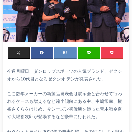
今週月曜日、ダンロップスポーツの人気ブランド、ゼクシ
オから10代目となるゼクシオ テンが発表された。
ここ数年メーカーの新製品発表会は展示会と合わせて行わ
れるケースも増えるなど縮小傾向にある中、中嶋常幸、横
峯さくらをはじめ、今シーズン初優勝を飾った青木瀬令奈
や大堀裕次郎が登場するなど豪華に行われた。
ゼクシオと言えば2000年の発表以降、そのやさしさと飛距