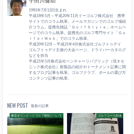
宇田川健助
1981年7月12日生まれ
平成18年5月～平成20年11月イーゴルフ株式会社 携帯
サイトでのコラム執筆。メールマガジンでのゴルフ場紹
介コラム。提携先雑誌「ＧｏｌｆＳｔｙｌｅ」ホームペ
ージでのコラム執筆。提携先のゴルフ専門サイト「Ｇｏ
ｌｆｅｒＷｅｂ」でのコラム執筆。
平成20年12月～平成21年4月株式会社ゴルフトゥデイ
ゴルフトゥデイ主催の大会ページ、ドライバーカタログ
などを担当
平成21年5月株式会社ベンチャーリパブリック（現オセ
ニック株式会社）新製品の紹介やトーナメント記事に関
するブログ記事を執筆。ゴルフクラブ、ボールの選び方
コンテンツ記事の執筆。
NEW POST
最新の記事
東京オリンピックゴルフ競技について
ゴルフコース関連