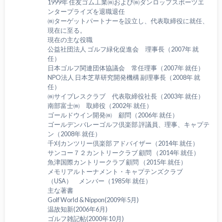
1999年 住友ゴム工業㈱および㈱ダンロップスポーツエ
ンタープライズを退職退任
㈱ターゲットパートナーを設立し、代表取締役に就任、
現在に至る。
現在の主な役職
公益社団法人 ゴルフ緑化促進会 理事長（2007年 就
任）
日本ゴルフ関連団体協議会 常任理事（2007年 就任）
NPO法人 日本芝草研究開発機構 副理事長（2008年 就
任）
㈱サイプレスクラブ 代表取締役社長（2003年 就任）
南部富士㈱ 取締役（2002年 就任）
ゴールドウイン開発㈱ 顧問（2006年 就任）
ゴールデンバレーゴルフ倶楽部 評議員、理事、キャプテ
ン（2008年 就任）
千刈カンツリー倶楽部 アドバイザー（2014年 就任）
サンコー７２カントリークラブ 顧問 （2014年 就任）
魚津国際カントリークラブ 顧問 （2015年 就任）
メモリアルトーナメント・キャプテンズクラブ
（USA） メンバー（1985年 就任）
主な著書
Golf World & Nippon(2009年5月)
温故知新(2006年6月)
ゴルフ雑記帖(2000年10月)