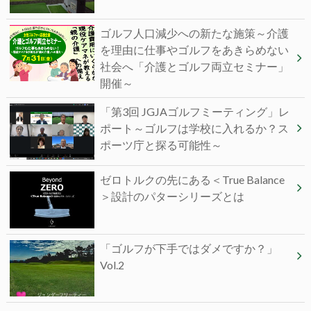
ゴルフ人口減少への新たな施策～介護
を理由に仕事やゴルフをあきらめない
社会へ「介護とゴルフ両立セミナー」
開催～
「第3回 JGJAゴルフミーティング」レ
ポート～ゴルフは学校に入れるか？ス
ポーツ庁と探る可能性～
ゼロトルクの先にある＜True Balance
＞設計のパターシリーズとは
「ゴルフが下手ではダメですか？」
Vol.2