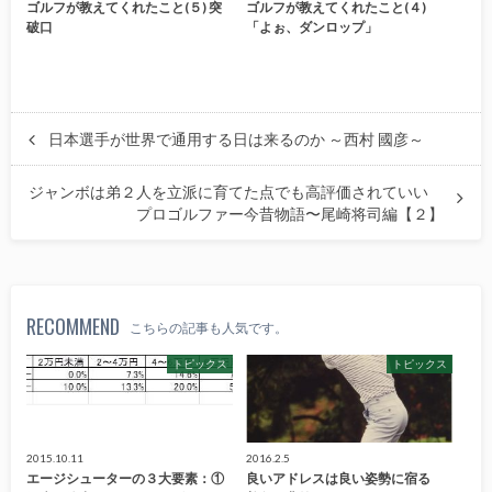
ゴルフが教えてくれたこと(５) 突
ゴルフが教えてくれたこと(４)
破口
「よぉ、ダンロップ」
日本選手が世界で通用する日は来るのか ～西村 國彦～
ジャンボは弟２人を立派に育てた点でも高評価されていい
プロゴルファー今昔物語〜尾崎将司編【２】
RECOMMEND
こちらの記事も人気です。
トピックス
トピックス
2015.10.11
2016.2.5
エージシューターの３大要素：①
良いアドレスは良い姿勢に宿る