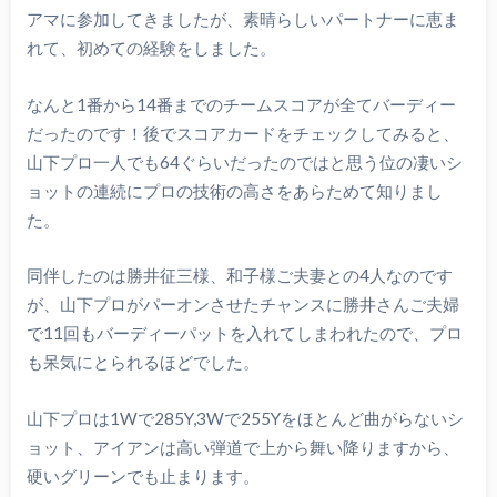
アマに参加してきましたが、素晴らしいパートナーに恵ま
れて、初めての経験をしました。
なんと1番から14番までのチームスコアが全てバーディー
だったのです！後でスコアカードをチェックしてみると、
山下プロ一人でも64ぐらいだったのではと思う位の凄いシ
ョットの連続にプロの技術の高さをあらためて知りまし
た。
同伴したのは勝井征三様、和子様ご夫妻との4人なのです
が、山下プロがパーオンさせたチャンスに勝井さんご夫婦
で11回もバーディーパットを入れてしまわれたので、プロ
も呆気にとられるほどでした。
山下プロは1Wで285Y,3Wで255Yをほとんど曲がらないシ
ョット、アイアンは高い弾道で上から舞い降りますから、
硬いグリーンでも止まります。