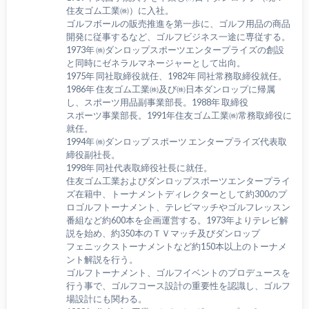
住友ゴム工業㈱）に入社。
ゴルフボールの販売推進を第一歩に、ゴルフ用品の商品
開発に従事するなど、ゴルフビジネス一途に専従する。
1973年 ㈱ダンロップスポーツエンタープライズの創設
と同時にゼネラルマネージャーとして出向。
1975年 同社取締役就任、1982年 同社常務取締役就任。
1986年 住友ゴム工業㈱及び㈱日本ダンロップに帰属
し、スポーツ用品副事業部長。1988年 取締役
スポーツ事業部長。1991年住友ゴム工業㈱常務取締役に
就任。
1994年 ㈱ダンロップ スポーツ エンタープライズ代表取
締役副社長。
1998年 同社代表取締役社長に就任。
住友ゴム工業およびダンロップスポーツエンタープライ
ズ在籍中、トーナメントディレクターとして約300のプ
ロゴルフトーナメント、テレビマッチやゴルフレッスン
番組など約600本を企画運営する。1973年よりテレビ解
説を始め、約350本のＴＶマッチ及びダンロップ
フェニックストーナメントなど約150本以上のトーナメ
ント解説を行う。
ゴルフトーナメント、ゴルフイベントのプロデュースを
行う事で、ゴルフコース設計の重要性を認識し、ゴルフ
場設計にも関わる。