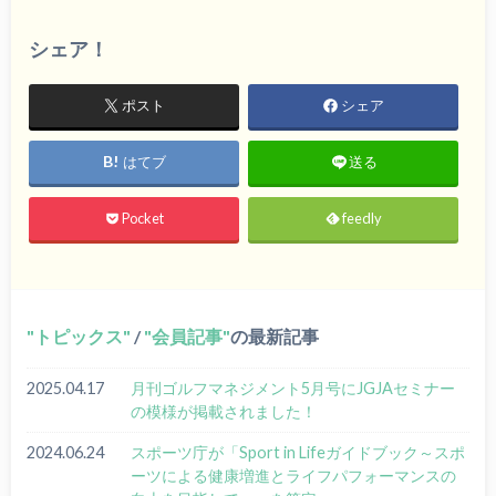
シェア！
ポスト
シェア
はてブ
送る
Pocket
feedly
トピックス
/
会員記事
の最新記事
2025.04.17
月刊ゴルフマネジメント5月号にJGJAセミナー
の模様が掲載されました！
2024.06.24
スポーツ庁が「Sport in Lifeガイドブック～スポ
ーツによる健康増進とライフパフォーマンスの