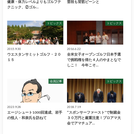
健康・体力レベルよりもゴルフテ
普段も背筋ピーンと
クニック、②ゴル…
トピックス
トピックス
2015.9.30
2016.6.22
ウエスタンサミットゴルフ・２０
全米女子オープンゴルフ日本予選
１５
で挑戦権を得た４人のやまとなで
しこ！ 今年こそ…
会員記事
トピックス
2023.9.28
2018.7.19
エージシュート1000回達成、岩手
″スポンサーファースト”で制裁金
の怪人・和泉氏を訪ねて
３０万円と厳重注意！プロアマ大
会でアマチュア…