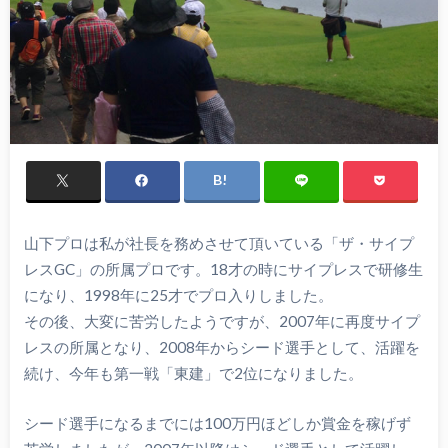
山下プロは私が社長を務めさせて頂いている「ザ・サイプ
レスGC」の所属プロです。18才の時にサイプレスで研修生
になり、1998年に25才でプロ入りしました。
その後、大変に苦労したようですが、2007年に再度サイプ
レスの所属となり、2008年からシード選手として、活躍を
続け、今年も第一戦「東建」で2位になりました。
シード選手になるまでには100万円ほどしか賞金を稼げず