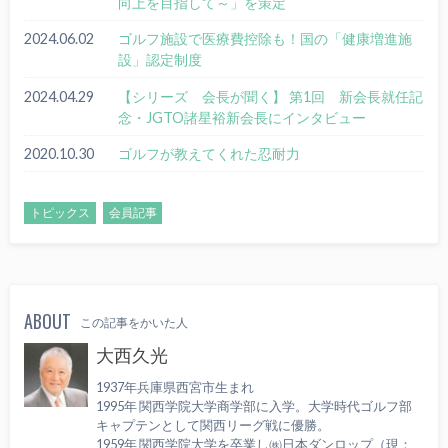
向上を目指して～」を策定
2024.06.02
ゴルフ施設で医療費控除も！国の「健康増進施
設」認定制度
2024.04.29
【シリーズ 会長が聞く】 第1回 新会長就任記
念・JGTO諸星裕新会長にインタビュー
2020.10.30
ゴルフが教えてくれた忍耐力
トピックス
会員記事
ABOUT
この記事をかいた人
大西久光
1937年兵庫県西宮市生まれ
1995年 関西学院大学商学部に入学。大学時代ゴルフ部
キャプテンとして関西リーグ戦に優勝。
1959年 関西学院大学を卒業し㈱日本ダンロップ（現：