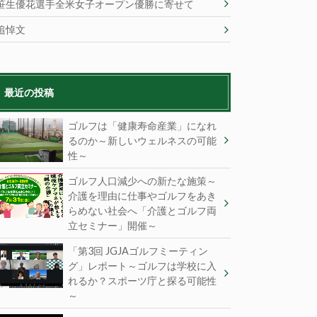
笹生優花選手全米女子オープン優勝に寄せて
追悼文
最近の投稿
ゴルフは「健康寿命産業」になれ
るのか～新しいウェルネスの可能
性～
ゴルフ人口減少への新たな施策～
介護を理由に仕事やゴルフをあき
らめない社会へ「介護とゴルフ両
立セミナー」開催～
「第3回 JGJAゴルフミーティン
グ」レポート～ゴルフは学校に入
れるか？スポーツ庁と探る可能性
～