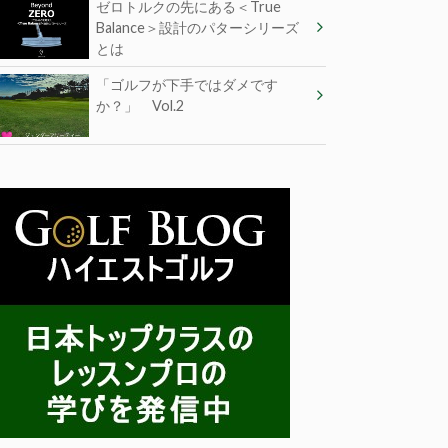
ゼロトルクの先にある＜True
Balance＞設計のパターシリーズ
とは
「ゴルフが下手ではダメです
か？」 Vol.2