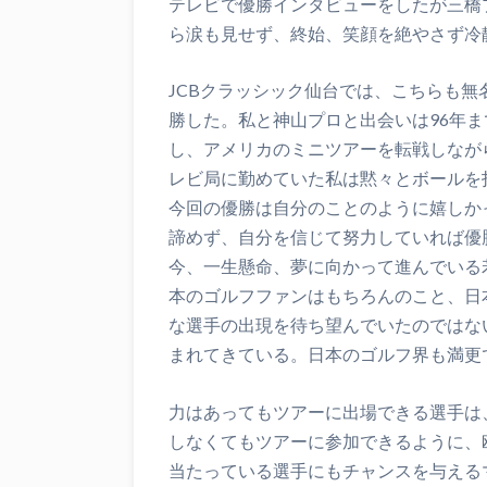
テレビで優勝インタビューをしたが三橋
ら涙も見せず、終始、笑顔を絶やさず冷
JCBクラッシック仙台では、こちらも
勝した。私と神山プロと出会いは96年
し、アメリカのミニツアーを転戦しなが
レビ局に勤めていた私は黙々とボールを
今回の優勝は自分のことのように嬉しか
諦めず、自分を信じて努力していれば優
今、一生懸命、夢に向かって進んでいる
本のゴルフファンはもちろんのこと、日
な選手の出現を待ち望んでいたのではな
まれてきている。日本のゴルフ界も満更
力はあってもツアーに出場できる選手は
しなくてもツアーに参加できるように、
当たっている選手にもチャンスを与える