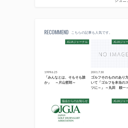
ジュニ
RECOMMEND
こちらの記事も人気です。
JGJAジャーナル
JGJAジャ
1999.6.25
2001.7.30
「みんなとは、そもそも誰
ゴルフそのもののあり
か」 ～片山哲郎～
いて「ゴルフを本当の
ツに～」 ～丸田 頼一
協会からのお知らせ
JGJAジャ