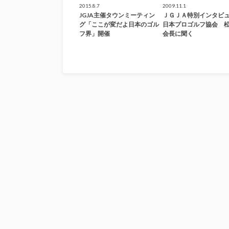
2015.8.7
2009.11.1
JGJA主催タウンミーティン
ＪＧＪＡ特別インタビ
グ「ここが変だよ日本のゴル
日本プロゴルフ協会 
フ界」開催
会長に聞く