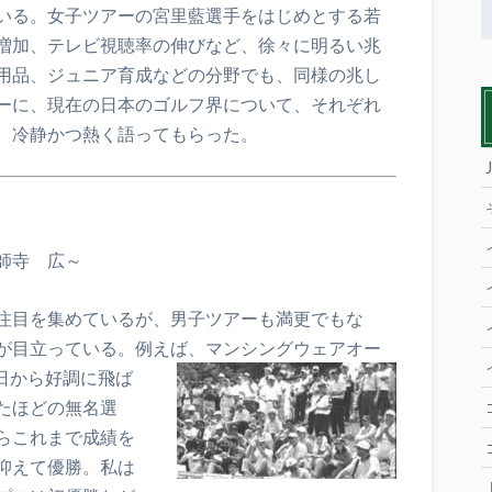
いる。女子ツアーの宮里藍選手をはじめとする若
増加、テレビ視聴率の伸びなど、徐々に明るい兆
用品、ジュニア育成などの分野でも、同様の兆し
ーに、現在の日本のゴルフ界について、それぞれ
、冷静かつ熱く語ってもらった。
師寺 広～
注目を集めているが、男子ツアーも満更でもな
が目立っている。例えば、マンシングウェアオー
日から好調に飛ば
たほどの無名選
らこれまで成績を
抑えて優勝。私は