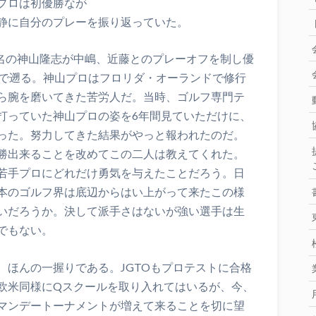
プロは初優勝なが
静に自分のプレーを振り返っていた。
無名の神山隆志が中嶋、近藤とのプレーオフを制し優
まで遡る。神山プロはフロリダ・オーランドで修行
ら腕を磨いてきた苦労人だ。当時、ゴルフ専門テ
打っていた神山プロの姿を6年間見ていただけに、
った。努力してきた結果がやっと報われたのだ。
勝出来ることを改めてこの二人は教えてくれた。
若手プロにどれだけ勇気を与えたことだろう。日
本のゴルフ界は底辺からはい上がって来たこの様
いだろうか。決して派手さはないが強い選手は生
でもない。
、ほんの一握りである。JGTOもプロテストに合格
欧米同様にQスクールを取り入れてはいるが、今、
マンデートーナメントが増えて来ることを切に望