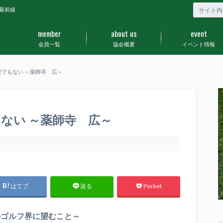
最前線
member
about us
event
会員一覧
協会概要
イベント情報
でもない ～薬師寺 広～
ない ～薬師寺 広～
はてブ
Pocket
送る
のゴルフ界に望むこと～