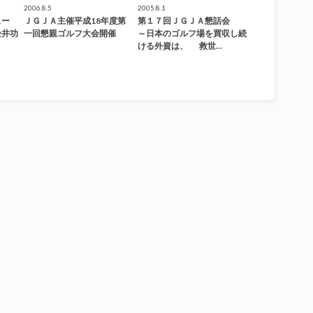
2006.8.5
2005.8.1
ュー
ＪＧＪＡ主催平成18年度第
第１７回ＪＧＪＡ懇話会
松井功
一回懇親ゴルフ大会開催
～日本のゴルフ場を買収し続
ける外資は、 救世…