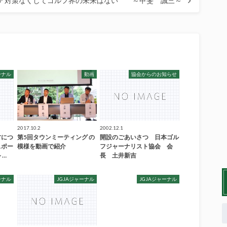
ア対策なくしてゴルフ界の未来はない ～甲斐 誠三～
ーナル
動画
協会からのお知らせ
2017.10.2
2002.12.1
方につ
第5回タウンミーティング の
開設のごあいさつ 日本ゴル
スポー
模様を動画で紹介
フジャーナリスト協会 会
～…
長 土井新吉
ーナル
JGJAジャーナル
JGJAジャーナル