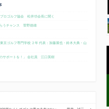
事
本プロゴルフ協会 松井功会長に聞く
らうチャンス 菅野徳雄
東京ゴルフ専門学校 ２年 代表：加藤展也・鈴木大典・山
のサポートを！」 会社員 江口英樹