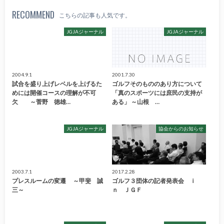
RECOMMEND
こちらの記事も人気です。
JGJAジャーナル
JGJAジャーナル
2004.9.1
2001.7.30
試合を盛り上げレベルを上げるた
ゴルフそのもののあり方について
めには開催コースの理解が不可
「真のスポーツには庶民の支持が
欠 ～菅野 徳雄…
ある」 ～山根 …
JGJAジャーナル
協会からのお知らせ
2003.7.1
2017.2.28
プレスルームの変遷 ～甲斐 誠
ゴルフ３団体の記者発表会 ｉ
三～
ｎ ＪＧＦ