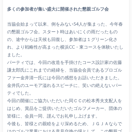
多くの参加者が集い盛大に開催された懇親ゴルフ会
当協会始まって以来、例をみない54人が集まった、今年春
の懇親ゴルフ会。スタート時はあいにくの雨だったもの
の、途中からは天候も回復し、参加者は１グリーン化さ
れ、より戦略性が高まった横浜CC・東コースを体験いたし
ました。
パーティでは、今回の改造を手掛けたコース設計家の佐藤
謙太郎氏にこれまでの経緯を、当協会会員であるプロゴル
ファー金井清一氏には今回の感想をお話いただきました。
金井氏のユーモア溢れるスピーチに、笑いの絶えないパー
ティでした。
今回の開催にご協力いただいた同ＣＣの松本秀夫支配人を
はじめ、賞品をご提供いただいたゴルフメーカー、団体の
皆様に、会員一同、謹んでお礼申し上げます。
今後も、皆様との親睦をより深めるため、ＪＧＪＡならで
はのゴルフ業界における意見交換の場として、この懇親ゴ