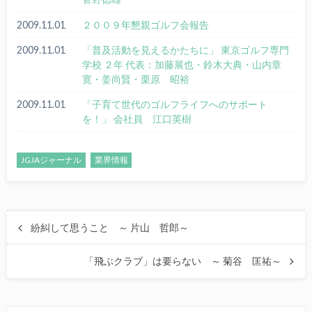
2009.11.01
２００９年懇親ゴルフ会報告
2009.11.01
「普及活動を見えるかたちに」 東京ゴルフ専門
学校 ２年 代表：加藤展也・鈴木大典・山内章
寛・姜尚賢・栗原 昭裕
2009.11.01
「子育て世代のゴルフライフへのサポート
を！」 会社員 江口英樹
JGJAジャーナル
業界情報
紛糾して思うこと ～ 片山 哲郎～
「飛ぶクラブ」は要らない ～ 菊谷 匡祐～