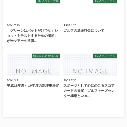
JGJAジャーナル
JGJAジャーナル
2001.7.30
1999.6.25
「グリーンはパットだけでなくシ
ゴルフの適正料金について
ョットをテストするための場所」
が米ツアーの常識…
協会からのお知らせ
JGJAジャーナル
2006.3.31
2001.7.30
平成18年度～19年度の新理事決定
スポーツとして心にのこるスコア
カードの提案「ゴルファーズセン
ター構想とGOL…