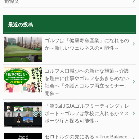
追悼文
最近の投稿
ゴルフは「健康寿命産業」になれるの
か～新しいウェルネスの可能性～
ゴルフ人口減少への新たな施策～介護
を理由に仕事やゴルフをあきらめない
社会へ「介護とゴルフ両立セミナー」
開催～
「第3回 JGJAゴルフミーティング」レ
ポート～ゴルフは学校に入れるか？ス
ポーツ庁と探る可能性～
ゼロトルクの先にある＜True Balance