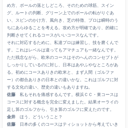
め方、ボールの落としどころ、そのための球筋、スイン
グ、ルートの判断、グリーン上でのボールの転がりぐあ
い、スピンのかけ方、風向き、芝の特徴、プロは瞬時のう
ちにあらゆることを考える。攻め方が明確であり、的確に
判断させてくれるコースがいいコースなんです。
それに対応するために、私達プロは練習し、技を磨くんで
す。これはレベルは違ってもアマチュアも一緒なんです。
ただ残念ながら、欧米のコースはそのへんのコンセプトが
しっかりしているのに対し、日本はあやふやなところがあ
る。初めにコースありきの欧米と、まず人間（ゴルファ
ー）の都合ありきの日本との違いかな。これはゴルフに対
する文化の違い、歴史の違いもありますね。
佐藤
私もそれを痛感するんです。横浜ＣＣ・東コースは
コースに対する概念を完全に変えました。結果オーライの
足し算のゴルフから、引き算のゴルフに変えたのです。
金井
ほう、どういうこと？
佐藤
日本の多くのコースはティショットから考えていき