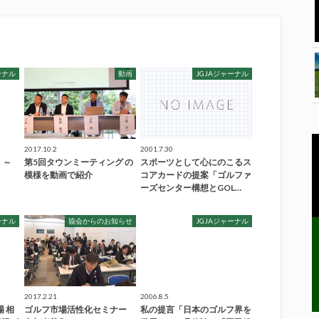
ーナル
動画
JGJAジャーナル
2017.10.2
2001.7.30
 ～
第5回タウンミーティング の
スポーツとして心にのこるス
模様を動画で紹介
コアカードの提案「ゴルファ
ーズセンター構想とGOL…
ーナル
協会からのお知らせ
JGJAジャーナル
2017.2.21
2006.8.5
場 相
ゴルフ市場活性化セミナー
私の提言「日本のゴルフ界を