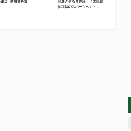
懇親ゴ
参加者募集
発展させる具体論」「国民総
参加型のスポーツへ」 ～…