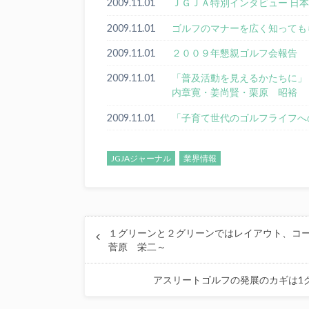
2009.11.01
ＪＧＪＡ特別インタビュー 日
2009.11.01
ゴルフのマナーを広く知っても
2009.11.01
２００９年懇親ゴルフ会報告
2009.11.01
「普及活動を見えるかたちに」 
内章寛・姜尚賢・栗原 昭裕
2009.11.01
「子育て世代のゴルフライフへ
JGJAジャーナル
業界情報
１グリーンと２グリーンではレイアウト、コー
菅原 栄二～
アスリートゴルフの発展のカギは1