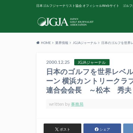
日本ゴルフジャーナリスト協会 オフィシャルWebサイト ゴルフ
HOME
業界情報
JGJAジャーナル
日本のゴルフを世界
2000.12.25
JGJAジャーナル
日本のゴルフを世界レベ
ーン 横浜カントリークラ
連合会会長 ～松本 秀夫
written by
事務局
ポスト
シェア