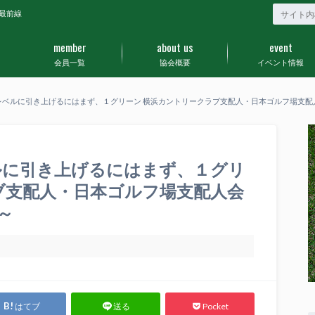
最前線
member
about us
event
会員一覧
協会概要
イベント情報
レベルに引き上げるにはまず、１グリーン 横浜カントリークラブ支配人・日本ゴルフ場支配
ルに引き上げるにはまず、１グリ
ブ支配人・日本ゴルフ場支配人会
～
はてブ
Pocket
送る