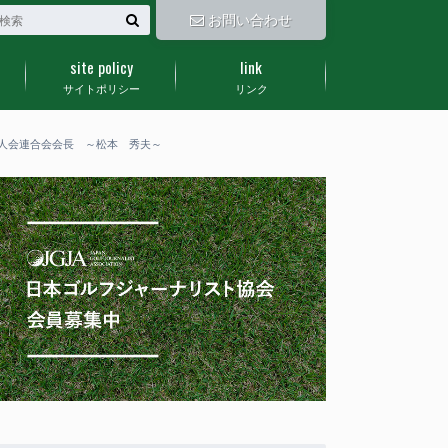
お問い合わせ
site policy
link
サイトポリシー
リンク
人会連合会会長 ～松本 秀夫～