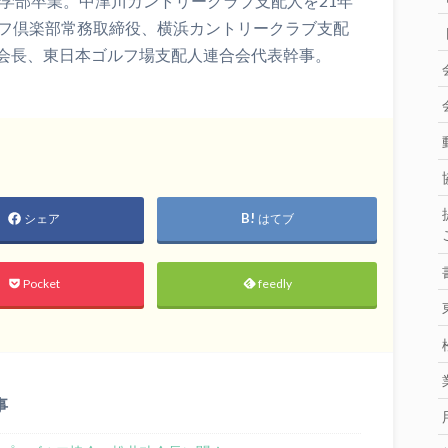
済学部卒業。中津川カントリークラブ支配人を21年
ルフ倶楽部常務取締役、横浜カントリークラブ支配
会長、東日本ゴルフ場支配人連合会代表幹事。
シェア
はてブ
Pocket
feedly
事