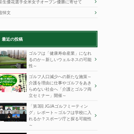
笹生優花選手全米女子オープン優勝に寄せて
追悼文
最近の投稿
ゴルフは「健康寿命産業」になれ
るのか～新しいウェルネスの可能
性～
ゴルフ人口減少への新たな施策～
介護を理由に仕事やゴルフをあき
らめない社会へ「介護とゴルフ両
立セミナー」開催～
「第3回 JGJAゴルフミーティン
グ」レポート～ゴルフは学校に入
れるか？スポーツ庁と探る可能性
～