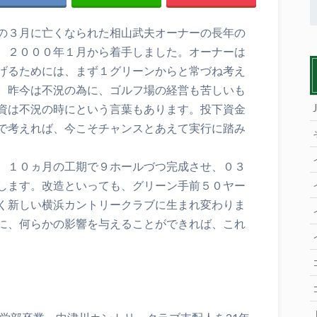
の３月に亡くなられた相山武夫オーナーの長年の
、２０００年１月から着手しました。オーナーは
げるためには、まず１グリーンからと常づね考え
。昨今は不況の為に、ゴルフ場の経営も苦しいも
資は不況の時にという言葉もあります。投下資金
で考えれば、今こそチャンスとあえて実行に踏み
、１０ヵ月の工期で９ホールづつ完成させ、０３
します。改造といっても、グリーン手前５０ヤー
く新しい横浜カントリークラブに生まれ変わりま
に、何らかの影響を与えることができれば、これ