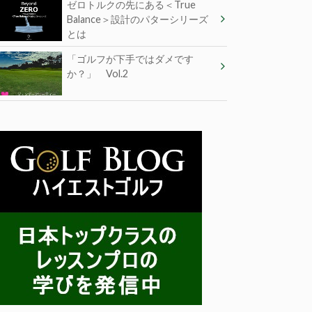
ゼロトルクの先にある＜True
Balance＞設計のパターシリーズ
とは
「ゴルフが下手ではダメです
か？」 Vol.2