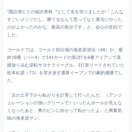
″諏訪湖ＣＣの福沢孝秋〝として名を売りましたが「こんな
すごいメンツだし、勝てるなんて思ってなく適当にやった
のがよかったのかな。最高の気分です」と、会心の笑顔で
した。
ゴールドでは、ゴールド初出場の海老原清治（68）が、最
終18番（パー4）で141ヤードの第2打を8番アイアンで直
接放り込む逆転サヨナライーグル。1打差リードされていた
松本紀彦（73）を突き放す通算イーブンでの劇的優勝でし
た。
「左の土手下から転がりを計算して打ったんだ。（アンジ
ュレーションの強いグリーンで）いったんボールが見えな
くなったあと、奥のピンに向かって転がったよ」と興奮気
味の海老原サン。