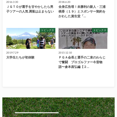
2016.3.30
2018.6.20
ＪＧＴＯが選手を甘やかしたら男
全身広告塔！未勝利の新人・三浦
子ツアーの人気 凋落は止まらない
桃香（１９）とスポンサー契約を
かわした資生堂「…
トピックス
トピックス
2019.7.29
2015.12.10
大学生たちが初体験
ＰＧＡ会長と選手の二束のわらじ
で奮闘 プロゴルファー今昔物
語〜倉本昌弘編【２…