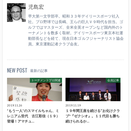
児島宏
早大第一文学部卒。昭和３３年デイリースポーツ社入
社。プロ野球では長嶋、王らの巨人Ｖ９時代を担当。ゴ
ルフではマスターズ、全米全英オープンなど国内外のト
ーナメントを数多く取材。デイリースポーツ東京本社運
動部長などを経て、現在日本ゴ ルフジャーナリスト協会
員。東京運動記者クラブ会友。
NEW POST
最新の記事
トーナメントプロ関連
会員記事
2019.11.26
2019.11.19
”もう一人”のスマイルちゃん、ミ
１９年間王座を続ける″お化けクラ
レニアム世代 古江彩佳（１９）
ブ"『ゼクシオ』。１１代目も勝ち
登場！アマチュ…
続けられるか…