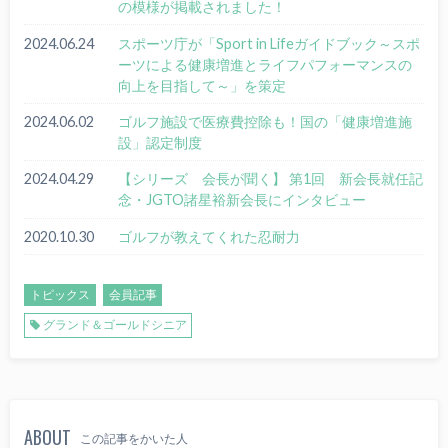
の模様が掲載されました！
2024.06.24
スポーツ庁が「Sport in Lifeガイドブック～スポ
ーツによる健康増進とライフパフォーマンスの
向上を目指して～」を策定
2024.06.02
ゴルフ施設で医療費控除も！国の「健康増進施
設」認定制度
2024.04.29
【シリーズ 会長が聞く】 第1回 新会長就任記
念・JGTO諸星裕新会長にインタビュー
2020.10.30
ゴルフが教えてくれた忍耐力
トピックス
会員記事
グランド＆ゴールドシニア
ABOUT
この記事をかいた人