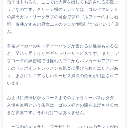
拍手はもちろん、ここでは大声を出しても許される応援エ
リアなのです。グリーン横のテントでは、ゴルフタレント
の黒田カントリークラブの司会でプロゴルファーのすし石
垣、藤井かすみの男女二人のプロが″解説〝するという仕組
み。
有名メーカーのキャディーバッグが当たる抽選会もあるな
ど、至れり尽くせりのギャラリーサービスです。 また、ア
プローチの練習場では憧れのプロからバンカーやアプロー
チのワンポイントレッスンも気楽に受けられるエリアがあ
り、まさにシニアらしいサービス満点の企画が用意されて
います。
おまけに成田駅からコースまでのギャラリーバスはタダ。
入場も無料という条件は、ゴルフ好きの腰を上げさせる大
きな要素です。それだけではありません。
コース内のギャラリ―プラザには、いくつものテントが出