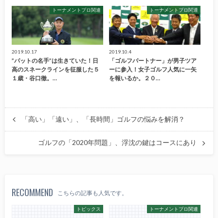
トーナメントプロ関連
トーナメントプロ関連
2019.10.17
2019.10.4
”パットの名手”は生きていた！日
「ゴルフパートナー」が男子ツア
高のスネークラインを征服した５
ーに参入！女子ゴルフ人気に一矢
１歳・谷口徹。…
を報いるか。２０…
「高い」「遠い」、「長時間」ゴルフの悩みを解消？
ゴルフの「2020年問題」、浮沈の鍵はコースにあり
RECOMMEND
こちらの記事も人気です。
トピックス
トーナメントプロ関連