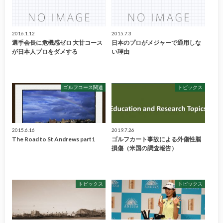
2016.1.12
2015.7.3
選手会長に危機感ゼロ 大甘コース
日本のプロがメジャーで通用しな
が日本人プロをダメする
い理由
ゴルフコース関連
トピックス
2015.6.16
2019.7.26
The Road to St Andrews part1
ゴルフカート事故による外傷性脳
損傷（米国の調査報告）
トピックス
トピックス