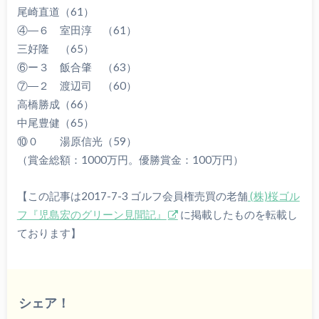
尾崎直道（61）
④―６ 室田淳 （61）
三好隆 （65）
⑥ー３ 飯合肇 （63）
⑦―２ 渡辺司 （60）
高橋勝成（66）
中尾豊健（65）
⑩０ 湯原信光（59）
（賞金総額：1000万円。優勝賞金：100万円）
【この記事は2017-7-3 ゴルフ会員権売買の老舗
(株)桜ゴル
フ『児島宏のグリーン見聞記』
に掲載したものを転載し
ております】
シェア！