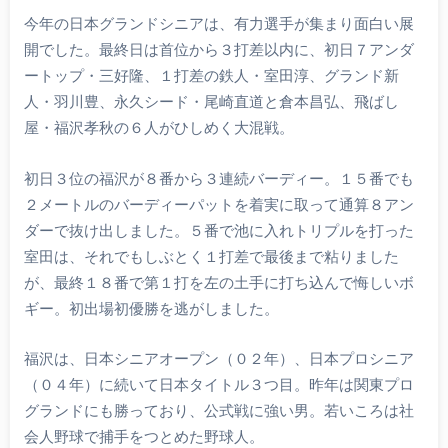
今年の日本グランドシニアは、有力選手が集まり面白い展
開でした。最終日は首位から３打差以内に、初日７アンダ
ートップ・三好隆、１打差の鉄人・室田淳、グランド新
人・羽川豊、永久シード・尾崎直道と倉本昌弘、飛ばし
屋・福沢孝秋の６人がひしめく大混戦。
初日３位の福沢が８番から３連続バーディー。１５番でも
２メートルのバーディーパットを着実に取って通算８アン
ダーで抜け出しました。５番で池に入れトリプルを打った
室田は、それでもしぶとく１打差で最後まで粘りました
が、最終１８番で第１打を左の土手に打ち込んで悔しいボ
ギー。初出場初優勝を逃がしました。
福沢は、日本シニアオープン（０２年）、日本プロシニア
（０４年）に続いて日本タイトル３つ目。昨年は関東プロ
グランドにも勝っており、公式戦に強い男。若いころは社
会人野球で捕手をつとめた野球人。