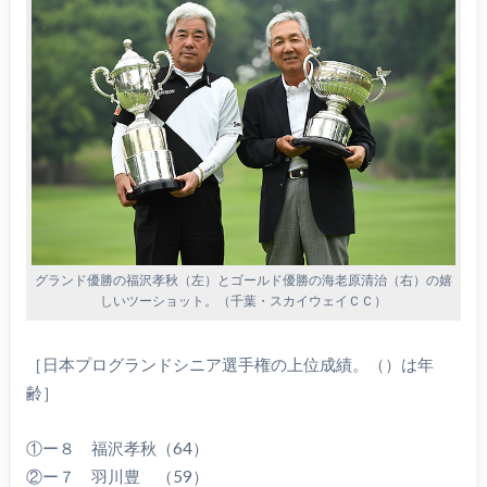
グランド優勝の福沢孝秋（左）とゴールド優勝の海老原清治（右）の嬉
しいツーショット。（千葉・スカイウェイＣＣ）
［日本プログランドシニア選手権の上位成績。（）は年
齢］
①ー８ 福沢孝秋（64）
②ー７ 羽川豊 （59）