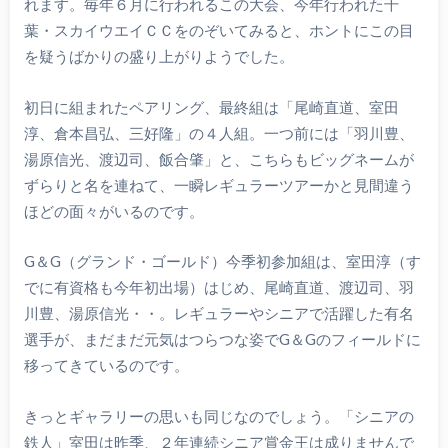
れます。毎年６月に行われるこの大会、今年行われた千
葉・スカイウエイＣＣをのぞいてみると、ホントにこの目
を疑うばかりの盛り上がりようでした。
初日に組まれたペアリング、最終組は「尾崎直道、室田
淳、倉本昌弘、三好隆」の４人組。一つ前には「羽川豊、
湯原信光、渡辺司、飯合肇」と、こちらもビッグネームが
ずらりと名を連ねて、一瞬レギュラーツアーかと見間違う
ほどの面々がいるのです。
G＆G（グランド・ゴールド）今季初参加組は、室田淳（す
でに有資格も今年初出場）はじめ、尾崎直道、渡辺司、羽
川豊、湯原信光・・。レギュラーやシニアで活躍した有名
選手が、まだまだ元気はつらつな姿でG＆Gのフィールドに
移ってきているのです。
きっとギャラリーの思いも同じなのでしょう。「シニアの
鉄人」室田は昨季、２年連続シニア賞金王は成りませんで