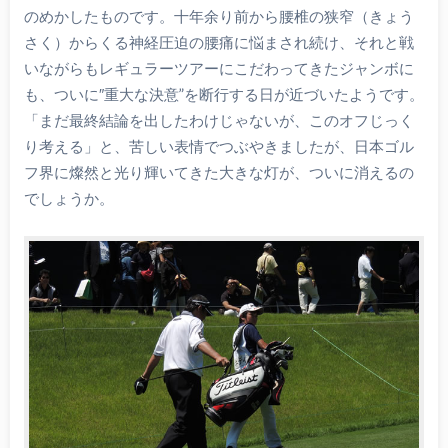
のめかしたものです。十年余り前から腰椎の狭窄（きょう
さく）からくる神経圧迫の腰痛に悩まされ続け、それと戦
いながらもレギュラーツアーにこだわってきたジャンボに
も、ついに″重大な決意”を断行する日が近づいたようです。
「まだ最終結論を出したわけじゃないが、このオフじっく
り考える」と、苦しい表情でつぶやきましたが、日本ゴル
フ界に燦然と光り輝いてきた大きな灯が、ついに消えるの
でしょうか。