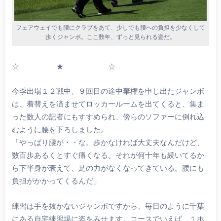
フェアウェイでも腰にクラブをあて、少しでも腰への負担を少なくして
歩くジャンボ。ここ数年、ずっと見られる姿だ。
☆ ★ ☆
今季出場１２戦中、９回目の途中棄権を申し出たジャンボ
は、着替えを済ませてロッカールームを出てくると、集ま
った数人の記者にもすすめられ、傍らのソファーに倒れ込
むように腰を下ろしました。
「やっぱり腰が・・な。歩かなければ大丈夫なんだけど、
数百歩あるくとすぐ痛くなる。それが何十年も続いてるか
ら下半身が衰えて、足の力がなくなってきている。腰にも
負担がかかってくるんだ」
練習は手を抜かないジャンボですから、毎日のように千葉
にある自宅練習場に姿をみせます。コースでいえば、１ホ