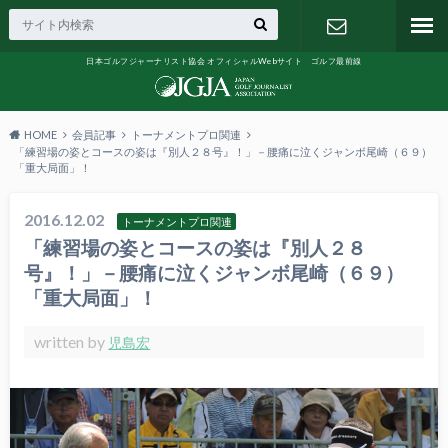
日本ゴルフジャーナリスト協会 オフィシャルWebサイト ゴルフ最前線
お問い合わ
せ
HOME
会員記事
トーナメントプロ関連
「練習場の姿とコースの姿は『別人２８号』！」－腰痛に泣くジャンボ尾崎（６９）
「重大局面」！
2016.12.02
トーナメントプロ関連
「練習場の姿とコースの姿は『別人２８
号』！」－腰痛に泣くジャンボ尾崎（６９）
「重大局面」！
written by
児島宏