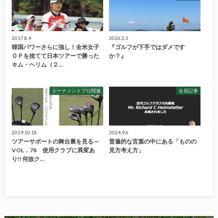
2017.8.4
2026.2.3
韓国パワーさらに強し！全米女子
『ゴルフが下手ではダメです
ＯＰを捨てて日本ツアーで勝った
か？』
キム・ヘリム（２…
トーナメントプロ関連
会員記事
2019.10.18
2024.9.6
ツアーサポートの舞台裏を見る～
普遍的な言葉の中にある「ものの
VOL．78 使用クラブに異変あ
見方考え方」
り!! 何故ク…