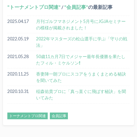
トーナメントプロ関連
/
会員記事
の最新記事
2025.04.17
月刊ゴルフマネジメント5月号にJGJAセミナー
の模様が掲載されました！
2022.05.19
2022年マスターズの松山選手に学ぶ「守りの戦
法」
2021.05.28
50歳11カ月7日でメジャー最年長優勝を果たし
たフィル・ミケルソン❗
2020.11.25
香妻陣一朗プロにスコアをうまくまとめる秘訣
を聞いてみた
2020.10.31
稲森佑貴プロに「真っ直ぐに飛ばす秘訣」を聞
いてみた
トーナメントプロ関連
会員記事