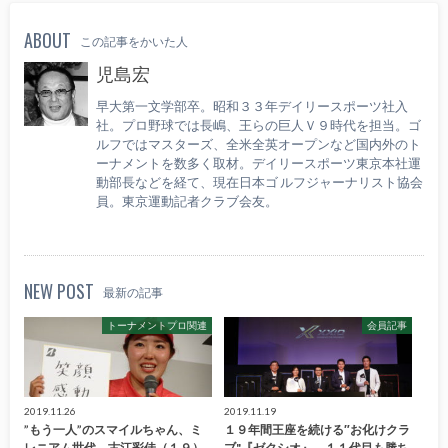
ABOUT
この記事をかいた人
児島宏
早大第一文学部卒。昭和３３年デイリースポーツ社入
社。プロ野球では長嶋、王らの巨人Ｖ９時代を担当。ゴ
ルフではマスターズ、全米全英オープンなど国内外のト
ーナメントを数多く取材。デイリースポーツ東京本社運
動部長などを経て、現在日本ゴ ルフジャーナリスト協会
員。東京運動記者クラブ会友。
NEW POST
最新の記事
トーナメントプロ関連
会員記事
2019.11.26
2019.11.19
”もう一人”のスマイルちゃん、ミ
１９年間王座を続ける″お化けクラ
レニアム世代 古江彩佳（１９）
ブ"『ゼクシオ』。１１代目も勝ち