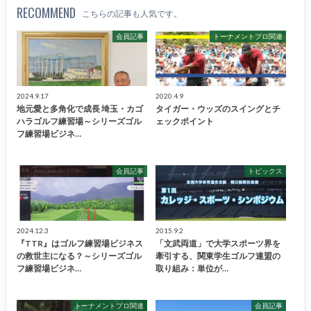
RECOMMEND
こちらの記事も人気です。
会員記事
トーナメントプロ関連
2024.9.17
2020.4.9
地元愛と多角化で成長 埼玉・カゴ
タイガー・ウッズのスイングとチ
ハラゴルフ練習場～シリーズゴル
ェックポイント
フ練習場ビジネ…
会員記事
トピックス
2024.12.3
2015.9.2
『TTR』はゴルフ練習場ビジネス
「文武両道」で大学スポーツ界を
の救世主になる？～シリーズゴル
牽引する、関東学生ゴルフ連盟の
フ練習場ビジネ…
取り組み：単位が…
トーナメントプロ関連
会員記事