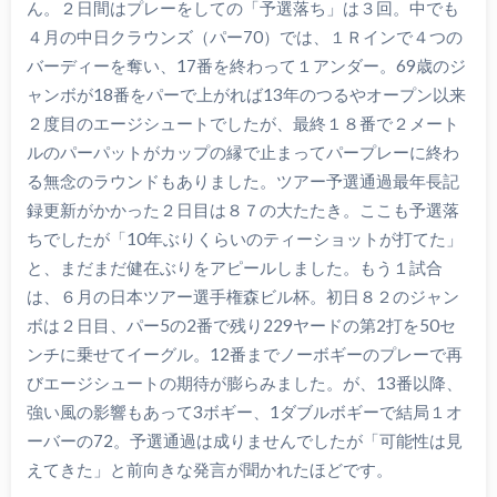
ん。２日間はプレーをしての「予選落ち」は３回。中でも
４月の中日クラウンズ（パー70）では、１Ｒインで４つの
バーディーを奪い、17番を終わって１アンダー。69歳のジ
ャンボが18番をパーで上がれば13年のつるやオープン以来
２度目のエージシュートでしたが、最終１８番で２メート
ルのパーパットがカップの縁で止まってパープレーに終わ
る無念のラウンドもありました。ツアー予選通過最年長記
録更新がかかった２日目は８７の大たたき。ここも予選落
ちでしたが「10年ぶりくらいのティーショットが打てた」
と、まだまだ健在ぶりをアピールしました。もう１試合
は、６月の日本ツアー選手権森ビル杯。初日８２のジャン
ボは２日目、パー5の2番で残り229ヤードの第2打を50セ
ンチに乗せてイーグル。12番までノーボギーのプレーで再
びエージシュートの期待が膨らみました。が、13番以降、
強い風の影響もあって3ボギー、1ダブルボギーで結局１オ
ーバーの72。予選通過は成りませんでしたが「可能性は見
えてきた」と前向きな発言が聞かれたほどです。