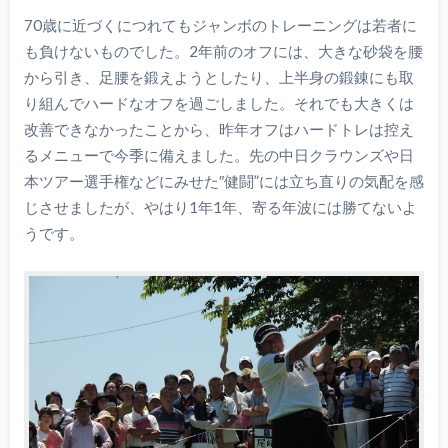
70歳に近づくにつれてもジャンボのトレーニングは若者に
も負けないものでした。2年前のオフには、大きな砂袋を腰
から引き、足腰を鍛えようとしたり、上半身の鍛錬にも取
り組んでハードなオフを過ごしました。それでも大きくは
改善できなかったことから、昨年オフはハードトレは控え
るメニューで今季に備えました。先の中日クラウンズや日
本ツアー選手権などにみせた″健闘”には立ち直りの気配を感
じさせましたが、やはり1年1年、寄る年波には勝てないよ
うです。