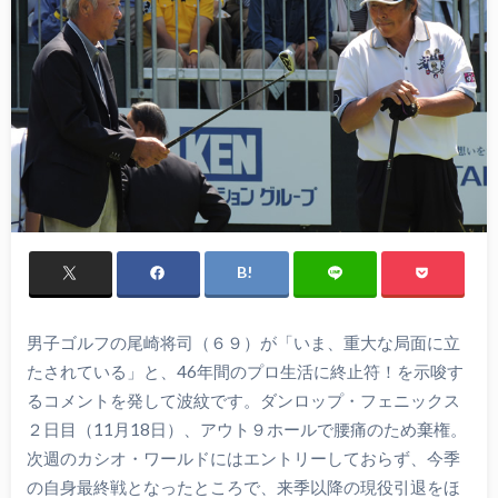
男子ゴルフの尾崎将司（６９）が「いま、重大な局面に立
たされている」と、46年間のプロ生活に終止符！を示唆す
るコメントを発して波紋です。ダンロップ・フェニックス
２日目（11月18日）、アウト９ホールで腰痛のため棄権。
次週のカシオ・ワールドにはエントリーしておらず、今季
の自身最終戦となったところで、来季以降の現役引退をほ