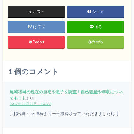
ポスト
シェア
はてブ
送る
Pocket
feedly
1
個のコメント
尾崎将司の現在の自宅や息子を調査！自己破産や年収につい
ても！ |
より:
2017年11月11日 1:10 AM
[…] (出典：JGJA様より一部抜粋させていただきました) […]