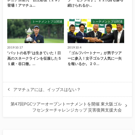
登場！アマチュ…
続けられるか…
トーナメントプロ関連
トーナメントプロ関連
2019.10.17
2019.10.4
”パットの名手”は生きていた！日
「ゴルフパートナー」が男子ツア
高のスネークラインを征服した５
ーに参入！女子ゴルフ人気に一矢
１歳・谷口徹。…
を報いるか。２０…
アマチュアには、イップスはない？
第47回PGCツアーオープントーナメントを開催 東大阪ゴル
フセンターチャレンジカップ 災害復興支援大会