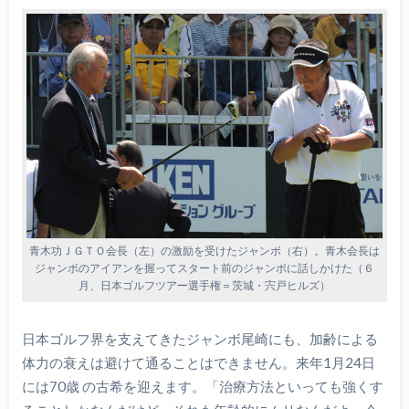
青木功ＪＧＴＯ会長（左）の激励を受けたジャンボ（右）。青木会長は
ジャンボのアイアンを握ってスタート前のジャンボに話しかけた（６
月、日本ゴルフツアー選手権＝茨城・宍戸ヒルズ）
日本ゴルフ界を支えてきたジャンボ尾崎にも、加齢による
体力の衰えは避けて通ることはできません。来年1月24日
には70歳 の古希を迎えます。「治療方法といっても強くす