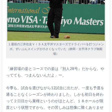
１週前の三井住友ＶＩＳＡ太平洋マスターズでドライバーを打つジャン
ボ。ずいぶんスイングが小さくなっていた（静岡・太平洋クラブ御殿
場）
「練習場の姿とコースでの姿は『別人28号』だからな。や
ってても、つまんないんだよ」ー。
今季も、試合を選びながら12試合に出たが、一度も予選を
通ることなくシーズンが終わりました。しかも初日を終わ
って２日目から棄権というのがほとんど。１８ホールが限
度という状態ですから、その苦しみは想像に難くありませ