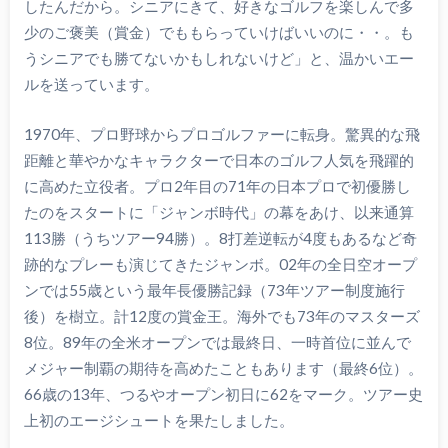
したんだから。シニアにきて、好きなゴルフを楽しんで多
少のご褒美（賞金）でももらっていけばいいのに・・。も
うシニアでも勝てないかもしれないけど」と、温かいエー
ルを送っています。
1970年、プロ野球からプロゴルファーに転身。驚異的な飛
距離と華やかなキャラクターで日本のゴルフ人気を飛躍的
に高めた立役者。プロ2年目の71年の日本プロで初優勝し
たのをスタートに「ジャンボ時代」の幕をあけ、以来通算
113勝（うちツアー94勝）。8打差逆転が4度もあるなど奇
跡的なプレーも演じてきたジャンボ。02年の全日空オープ
ンでは55歳という最年長優勝記録（73年ツアー制度施行
後）を樹立。計12度の賞金王。海外でも73年のマスターズ
8位。89年の全米オープンでは最終日、一時首位に並んで
メジャー制覇の期待を高めたこともあります（最終6位）。
66歳の13年、つるやオープン初日に62をマーク。ツアー史
上初のエージシュートを果たしました。