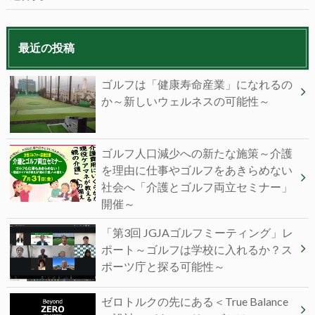
最近の投稿
ゴルフは「健康寿命産業」になれるの
か～新しいウェルネスの可能性～
ゴルフ人口減少への新たな施策～介護
を理由に仕事やゴルフをあきらめない
社会へ「介護とゴルフ両立セミナー」
開催～
「第3回 JGJAゴルフミーティング」レ
ポート～ゴルフは学校に入れるか？ス
ポーツ庁と探る可能性～
ゼロトルクの先にある＜True Balance