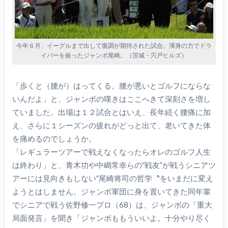
今年６月、イーグルまで出して復調が期待された試合。渾身の力でドラ
イバーを振ったジャンボ尾崎。（茨城・宍戸ヒルズ）
「歩くと（腰が）はってくる。腰が悪いとゴルフにならな
いんだよ」と、ジャンボの嘆きはここへきて深刻さを増し
ていました。出場は１２試合とはいえ、長年続く腰痛に加
え、さらに１シーズンの疲れがどっと出て、老いてきた体
を痛めるのでしょうか。
「レギュラーツアーで戦えなくなったらオレのゴルフ人生
は終わり」と、青木功や中嶋常幸らの″戦友”が戦うシニアツ
アーには見向きもしない″尾崎将司の哲学〝をいまだに変え
ようとはしません。ジャンボ軍団に身を置いてきた同年輩
でシニアで戦う佐野修一プロ（68）は、ジャンボの「重大
局面発言」を聞き「ジャンボももういいよ。十分やり尽く