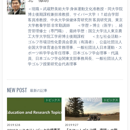
＜現職＞武蔵野美術大学 身体運動文化准教授・同大学院
博士後期課程兼担准教授、サイバー大学 ＩＴ総合学部
客員准教授、中央大学保健体育研究所 客員研究員、東京
大学教養学部 非常勤講師 ＜学歴＞博士（医学）、経
営管理修士（専門職）、最終学歴：国立大学法人東京農
工大学大学院工学府博士後期課程 ＜主な社会活動＞
ゴルフ市場活性化委員会委員（有識者）、公益社団法人
全国大学体育連合常務理事、一般社団法人日本運動・ス
ポーツ科学学会常任理事、日本ゴルフ学会理事・代議
員、日本ゴルフ学会関東支部事務局長、一般社団法人大
学ゴルフ授業研究会代表理事
NEW POST
最新の記事
トピックス
トピックス
2019.12.8
2019.9.27