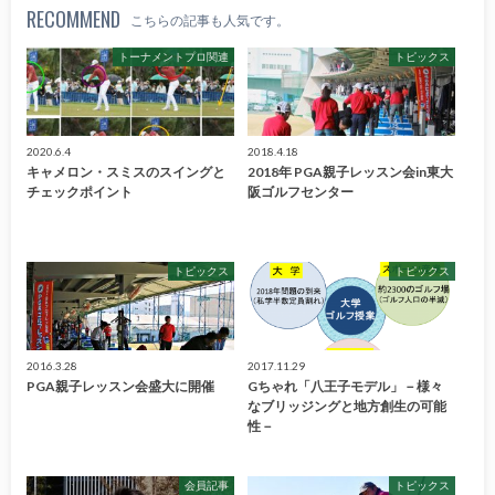
RECOMMEND
こちらの記事も人気です。
トーナメントプロ関連
トピックス
2020.6.4
2018.4.18
キャメロン・スミスのスイングと
2018年 PGA親子レッスン会in東大
チェックポイント
阪ゴルフセンター
トピックス
トピックス
2016.3.28
2017.11.29
PGA親子レッスン会盛大に開催
Gちゃれ「八王子モデル」－様々
なブリッジングと地方創生の可能
性－
会員記事
トピックス