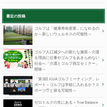
最近の投稿
ゴルフは「健康寿命産業」になれるの
か～新しいウェルネスの可能性～
ゴルフ人口減少への新たな施策～介護
を理由に仕事やゴルフをあきらめない
社会へ「介護とゴルフ両立セミナー」
開催～
「第3回 JGJAゴルフミーティング」レ
ポート～ゴルフは学校に入れるか？ス
ポーツ庁と探る可能性～
ゼロトルクの先にある＜True Balance