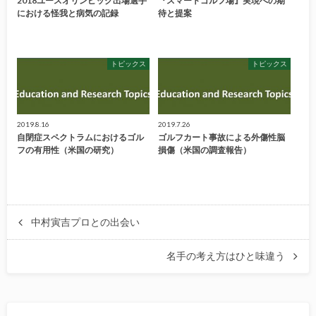
2018ユースオリンピック出場選手
『スマートゴルフ場』実現への期
における怪我と病気の記録
待と提案
トピックス
トピックス
2019.8.16
2019.7.26
自閉症スペクトラムにおけるゴル
ゴルフカート事故による外傷性脳
フの有用性（米国の研究）
損傷（米国の調査報告）
中村寅吉プロとの出会い
名手の考え方はひと味違う