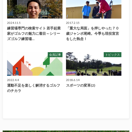
2024.11.5
2017.2.15
練習場専門の検索サイト 若手起業
「重大な局面」を押しやった７０
家がゴルフの魅力に着目～シリー
歳ジャンボ尾崎。今季も現役宣言
ズゴルフ練習場…
をした執念！
会員記事
トピックス
2022.4.4
2018.6.14
運動不足を楽しく解消するゴルフ
スポーツの変革(2)
のチカラ