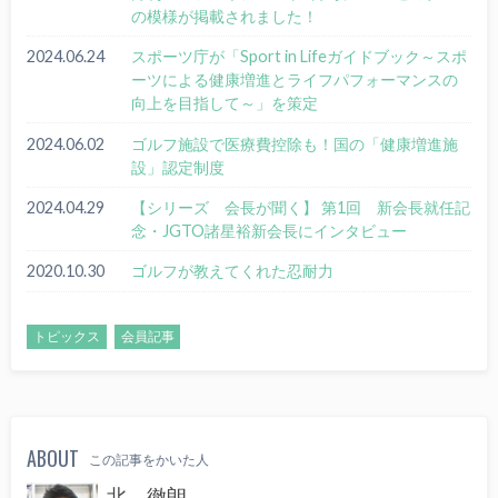
の模様が掲載されました！
2024.06.24
スポーツ庁が「Sport in Lifeガイドブック～スポ
ーツによる健康増進とライフパフォーマンスの
向上を目指して～」を策定
2024.06.02
ゴルフ施設で医療費控除も！国の「健康増進施
設」認定制度
2024.04.29
【シリーズ 会長が聞く】 第1回 新会長就任記
念・JGTO諸星裕新会長にインタビュー
2020.10.30
ゴルフが教えてくれた忍耐力
トピックス
会員記事
ABOUT
この記事をかいた人
北 徹朗