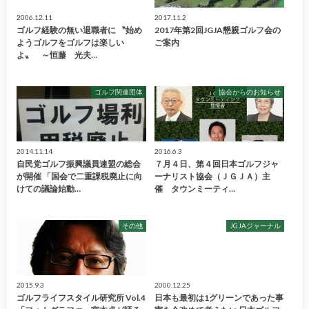
2006.12.11
2017.11.2
ゴルフ経験の無い退職者に 〝始め
2017年第2回JGJA懇親ゴルフ会の
ようゴルフをゴルフは楽しい
ご案内
よ〟 ～恒藤 光夫…
ゴルフ関連団体
協会からのお知らせ
2014.11.14
2016.6.3
自民党ゴルフ振興議員連盟の総会
７月４日、第４回日本ゴルフジャ
が開催 「国会で二重課税廃止に向
ーナリスト協会（ＪＧＪＡ）主
けての議論始動…
催 タウンミーティ…
その他
JGJAジャーナル
2015.9.3
2000.12.25
ゴルフライフスタイル研究所 Vol.4
日本も最初は1グリーンであった事