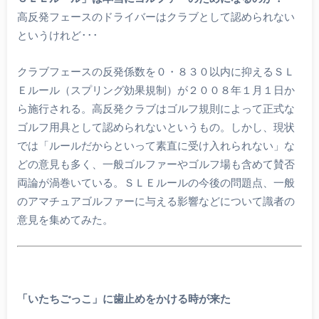
高反発フェースのドライバーはクラブとして認められない
というけれど･･･
クラブフェースの反発係数を０・８３０以内に抑えるＳＬ
Ｅルール（スプリング効果規制）が２００８年１月１日か
ら施行される。高反発クラブはゴルフ規則によって正式な
ゴルフ用具として認められないというもの。しかし、現状
では「ルールだからといって素直に受け入れられない」な
どの意見も多く、一般ゴルファーやゴルフ場も含めて賛否
両論が渦巻いている。ＳＬＥルールの今後の問題点、一般
のアマチュアゴルファーに与える影響などについて識者の
意見を集めてみた。
「いたちごっこ」に歯止めをかける時が来た