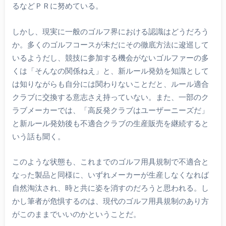
るなどＰＲに努めている。
しかし、現実に一般のゴルフ界における認識はどうだろう
か。多くのゴルフコースが未だにその徹底方法に逡巡して
いるようだし、競技に参加する機会がないゴルファーの多
くは「そんなの関係ねえ」と、新ルール発効を知識として
は知りながらも自分には関わりないことだと、ルール適合
クラブに交換する意志さえ持っていない。また、一部のク
ラブメーカーでは、「高反発クラブはユーザーニーズだ」
と新ルール発効後も不適合クラブの生産販売を継続すると
いう話も聞く。
このような状態も、これまでのゴルフ用具規制で不適合と
なった製品と同様に、いずれメーカーが生産しなくなれば
自然淘汰され、時と共に姿を消すのだろうと思われる。し
かし筆者が危惧するのは、現代のゴルフ用具規制のあり方
がこのままでいいのかということだ。