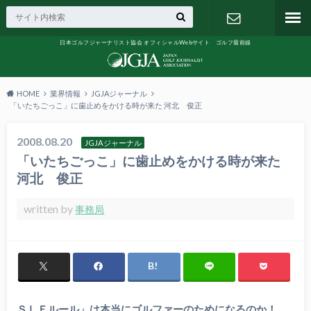
日本ゴルフジャーナリスト協会 オフィシャルWebサイト ゴルフ最前線
お問い合わ
せ
HOME
業界情報
JGJAジャーナル
「いたちごっこ」に歯止めをかける時が来た 河北 俊正
2008.08.20
JGJAジャーナル
「いたちごっこ」に歯止めをかける時が来た
河北 俊正
written by
事務局
ＳＬＥルール」は本当にゴルファーのためになるのか！