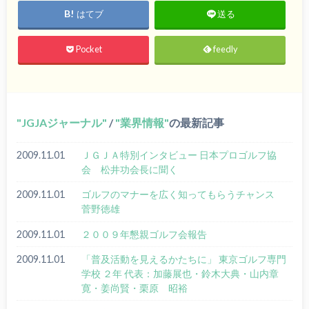
はてブ
送る
Pocket
feedly
JGJAジャーナル
/
業界情報
の最新記事
2009.11.01
ＪＧＪＡ特別インタビュー 日本プロゴルフ協
会 松井功会長に聞く
2009.11.01
ゴルフのマナーを広く知ってもらうチャンス
菅野徳雄
2009.11.01
２００９年懇親ゴルフ会報告
2009.11.01
「普及活動を見えるかたちに」 東京ゴルフ専門
学校 ２年 代表：加藤展也・鈴木大典・山内章
寛・姜尚賢・栗原 昭裕