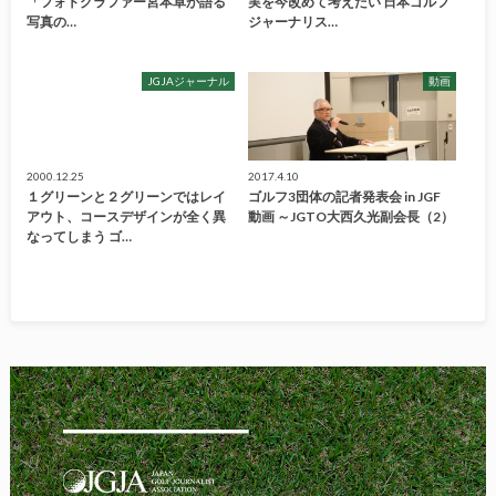
「フォトグラファー宮本卓が語る
実を今改めて考えたい 日本ゴルフ
写真の…
ジャーナリス…
JGJAジャーナル
動画
2000.12.25
2017.4.10
１グリーンと２グリーンではレイ
ゴルフ3団体の記者発表会 in JGF
アウト、コースデザインが全く異
動画 ～JGTO大西久光副会長（2）
なってしまう ゴ…