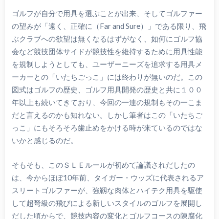
ゴルフが自分で用具を選ぶことが出来、そしてゴルファー
の望みが「遠く、正確に（Far and Sure）」である限り、飛
ぶクラブへの欲望は無くなるはずがなく、如何にゴルフ協
会など競技団体サイドが競技性を維持するために用具性能
を規制しようとしても、ユーザーニーズを追求する用具メ
ーカーとの「いたちごっこ」には終わりが無いのだ。この
図式はゴルフの歴史、ゴルフ用具開発の歴史と共に１００
年以上も続いてきており、今回の一連の規制もその一こま
だと言えるのかも知れない。しかし筆者はこの「いたちご
っこ」にもそろそろ歯止めをかける時が来ているのではな
いかと感じるのだ。
そもそも、このＳＬＥルールが初めて論議されだしたの
は、今からほぼ10年前、タイガー・ウッズに代表されるア
スリートゴルファーが、強靱な肉体とハイテク用具を駆使
して超弩級の飛びによる新しいスタイルのゴルフを展開し
だした頃からで、競技内容の変化とゴルフコースの陳腐化