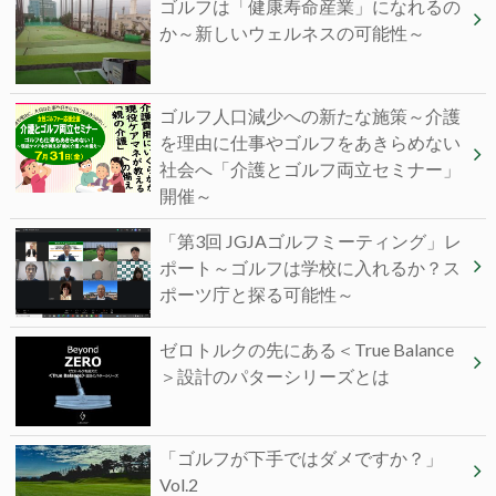
ゴルフは「健康寿命産業」になれるの
か～新しいウェルネスの可能性～
ゴルフ人口減少への新たな施策～介護
を理由に仕事やゴルフをあきらめない
社会へ「介護とゴルフ両立セミナー」
開催～
「第3回 JGJAゴルフミーティング」レ
ポート～ゴルフは学校に入れるか？ス
ポーツ庁と探る可能性～
ゼロトルクの先にある＜True Balance
＞設計のパターシリーズとは
「ゴルフが下手ではダメですか？」
Vol.2