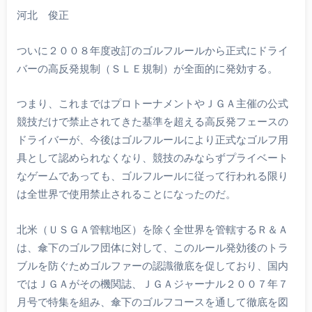
河北 俊正
ついに２００８年度改訂のゴルフルールから正式にドライ
バーの高反発規制（ＳＬＥ規制）が全面的に発効する。
つまり、これまではプロトーナメントやＪＧＡ主催の公式
競技だけで禁止されてきた基準を超える高反発フェースの
ドライバーが、今後はゴルフルールにより正式なゴルフ用
具として認められなくなり、競技のみならずプライベート
なゲームであっても、ゴルフルールに従って行われる限り
は全世界で使用禁止されることになったのだ。
北米（ＵＳＧＡ管轄地区）を除く全世界を管轄するＲ＆Ａ
は、傘下のゴルフ団体に対して、このルール発効後のトラ
ブルを防ぐためゴルファーの認識徹底を促しており、国内
ではＪＧＡがその機関誌、ＪＧＡジャーナル２００７年７
月号で特集を組み、傘下のゴルフコースを通して徹底を図