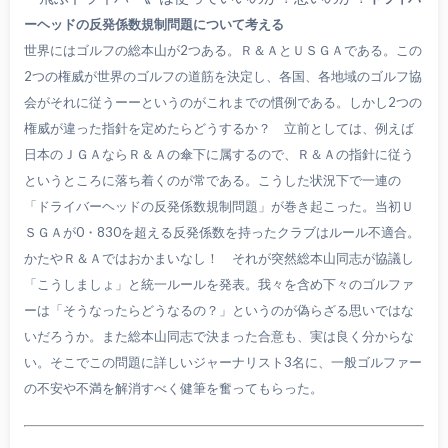
ーヘッドの反発係数規制問題について考える
世界にはゴルフの総本山が2つある。Ｒ＆ＡとＵＳＧＡである。この
2つの権威が世界のゴルフの道筋を決定し、各国、各地域のゴルフ協
会がそれに従うーーというのがこれまでの慣例である。しかし2つの
権威が違った指針を定めたらどうするか？ 立前としては、例えば
日本のＪＧＡならＲ＆Ａの傘下に属するので、Ｒ＆Ａの指針に従う
というところに落ち着くのが常である。こうした状況下で一連の
「ドライバーヘッドの反発係数規制問題」が巻き起こった。当初Ｕ
ＳＧＡが0・830を超える反発係数を持ったクラブはルール不適合。
かたやＲ＆Ａではおかまいなし！ それが突然総本山同志が協議し
「こうしましょ」と統一ルールを発表。我々を含め下々のゴルファ
ーは「そうなったらどうなるの？」というのが偽らざる思いではな
いだろうか。また総本山同志で決まった合意も、実は良く分からな
い。そこでこの問題に詳しいジャーナリスト3名に、一般ゴルファー
の不安や不満を解消すべく健筆を奮ってもらった。