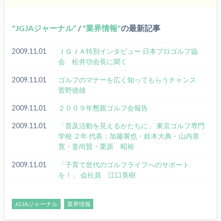
JGJAジャーナル
/
業界情報
の最新記事
2009.11.01
ＪＧＪＡ特別インタビュー 日本プロゴルフ協
会 松井功会長に聞く
2009.11.01
ゴルフのマナーを広く知ってもらうチャンス
菅野徳雄
2009.11.01
２００９年懇親ゴルフ会報告
2009.11.01
「普及活動を見えるかたちに」 東京ゴルフ専門
学校 ２年 代表：加藤展也・鈴木大典・山内章
寛・姜尚賢・栗原 昭裕
2009.11.01
「子育て世代のゴルフライフへのサポート
を！」 会社員 江口英樹
JGJAジャーナル
業界情報