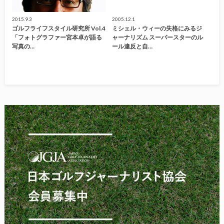
2015.9.3
2005.12.1
ゴルフライフスタイル研究所 Vol.4
ミシェル・ウィーの失格にみるジ
「フォトグラファー宮本卓が語る
ャーナリズム スーパースターのル
写真の…
ール違反と自…