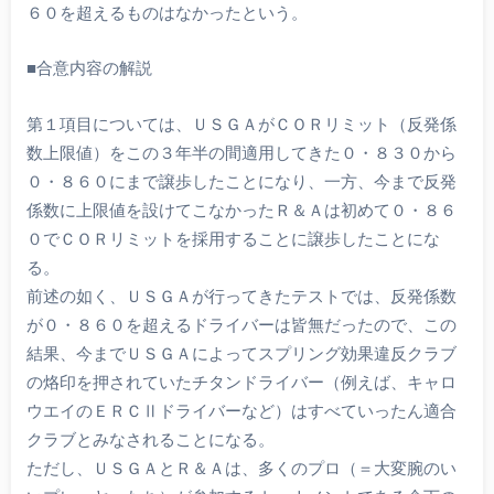
６０を超えるものはなかったという。
■合意内容の解説
第１項目については、ＵＳＧＡがＣＯＲリミット（反発係
数上限値）をこの３年半の間適用してきた０・８３０から
０・８６０にまで譲歩したことになり、一方、今まで反発
係数に上限値を設けてこなかったＲ＆Ａは初めて０・８６
０でＣＯＲリミットを採用することに譲歩したことにな
る。
前述の如く、ＵＳＧＡが行ってきたテストでは、反発係数
が０・８６０を超えるドライバーは皆無だったので、この
結果、今までＵＳＧＡによってスプリング効果違反クラブ
の烙印を押されていたチタンドライバー（例えば、キャロ
ウエイのＥＲＣⅡドライバーなど）はすべていったん適合
クラブとみなされることになる。
ただし、ＵＳＧＡとＲ＆Ａは、多くのプロ（＝大変腕のい