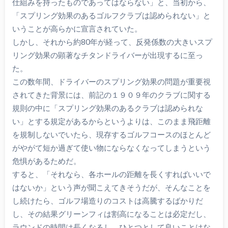
仕組みを持ったものであってはならない」と、当初から、
「スプリング効果のあるゴルフクラブは認められない」と
いうことが高らかに宣言されていた。
しかし、それから約80年が経って、反発係数の大きいスプ
リング効果の顕著なチタンドライバーが出現するに至っ
た。
この数年間、ドライバーのスプリング効果の問題が重要視
されてきた背景には、前記の１９０９年のクラブに関する
規則の中に「スプリング効果のあるクラブは認められな
い」とする規定があるからというよりは、このまま飛距離
を規制しないでいたら、現存するゴルフコースのほとんど
がやがて短か過ぎて使い物にならなくなってしまうという
危惧があるためだ。
すると、「それなら、各ホールの距離を長くすればいいで
はないか」という声が聞こえてきそうだが、そんなことを
し続けたら、ゴルフ場造りのコストは高騰するばかりだ
し、その結果グリーンフィは割高になることは必定だし、
ラウンドの時間は長くなるし、ひとつとして良いことはな