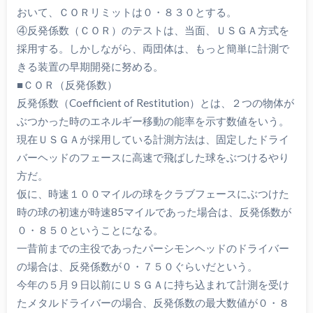
おいて、ＣＯＲリミットは０・８３０とする。
④反発係数（ＣＯＲ）のテストは、当面、ＵＳＧＡ方式を
採用する。しかしながら、両団体は、もっと簡単に計測で
きる装置の早期開発に努める。
■ＣＯＲ（反発係数）
反発係数（Coefficient of Restitution）とは、２つの物体が
ぶつかった時のエネルギー移動の能率を示す数値をいう。
現在ＵＳＧＡが採用している計測方法は、固定したドライ
バーヘッドのフェースに高速で飛ばした球をぶつけるやり
方だ。
仮に、時速１００マイルの球をクラブフェースにぶつけた
時の球の初速が時速85マイルであった場合は、反発係数が
０・８５０ということになる。
一昔前までの主役であったパーシモンヘッドのドライバー
の場合は、反発係数が０・７５０ぐらいだという。
今年の５月９日以前にＵＳＧＡに持ち込まれて計測を受け
たメタルドライバーの場合、反発係数の最大数値が０・８