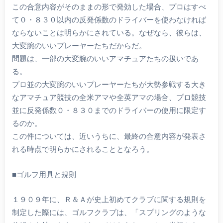
この合意内容がそのままの形で発効した場合、プロはすべ
て０・８３０以内の反発係数のドライバーを使わなければ
ならないことは明らかにされている。なぜなら、彼らは、
大変腕のいいプレーヤーたちだからだ。
問題は、一部の大変腕のいいアマチュアたちの扱いであ
る。
プロ並の大変腕のいいプレーヤーたちが大勢参戦する大き
なアマチュア競技の全米アマや全英アマの場合、プロ競技
並に反発係数０・８３０までのドライバーの使用に限定す
るのか。
この件については、近いうちに、最終の合意内容が発表さ
れる時点で明らかにされることとなろう。
■ゴルフ用具と規則
１９０９年に、Ｒ＆Ａが史上初めてクラブに関する規則を
制定した際には、ゴルフクラブは、「スプリングのような