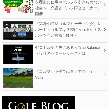
を理由に仕事やゴルフをあきらめない
社会へ「介護とゴルフ両立セミナー」
開催～
「第3回 JGJAゴルフミーティング」レ
ポート～ゴルフは学校に入れるか？ス
ポーツ庁と探る可能性～
ゼロトルクの先にある＜True Balance
＞設計のパターシリーズとは
「ゴルフが下手ではダメですか？」
Vol.2