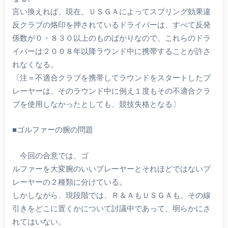
言い換えれば、現在、ＵＳＧＡによってスプリング効果違
反クラブの烙印を押されているドライバーは、すべて反発
係数が０・８３０以上のものばかりなので、これらのドラ
イバーは２００８年以降ラウンド中に携帯することが許さ
れなくなる。
〔注＝不適合クラブを携帯してラウンドをスタートしたプ
レーヤーは、そのラウンド中に例え１度もその不適合クラ
ブを使用しなかったとしても、競技失格となる〕
■ゴルファーの腕の問題
今回の合意では、ゴ
ルファーを大変腕のいいプレーヤーとそれほどではないプ
レーヤーの２種類に分けている。
しかしながら、現段階では、Ｒ＆ＡもＵＳＧＡも、その線
引きをどこに置くかについて討議中であって、明らかにさ
れてはいない。