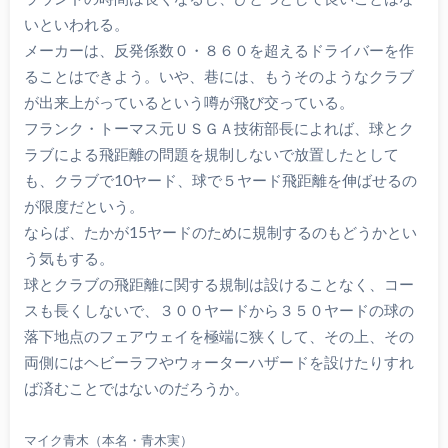
いといわれる。
メーカーは、反発係数０・８６０を超えるドライバーを作
ることはできよう。いや、巷には、もうそのようなクラブ
が出来上がっているという噂が飛び交っている。
フランク・トーマス元ＵＳＧＡ技術部長によれば、球とク
ラブによる飛距離の問題を規制しないで放置したとして
も、クラブで10ヤード、球で５ヤード飛距離を伸ばせるの
が限度だという。
ならば、たかが15ヤードのために規制するのもどうかとい
う気もする。
球とクラブの飛距離に関する規制は設けることなく、コー
スも長くしないで、３００ヤードから３５０ヤードの球の
落下地点のフェアウェイを極端に狭くして、その上、その
両側にはヘビーラフやウォーターハザードを設けたりすれ
ば済むことではないのだろうか。
マイク青木（本名・青木実）