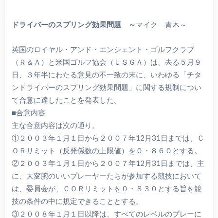
ドライバーのスプリング効果問題 ～
マイク 青木～
英国のロイヤル・アンド・エンシェント・ゴルフクラブ
（Ｒ＆Ａ）と米国ゴルフ協会（ＵＳＧＡ）は、去る５月９
日、３年半にわたる意見の不一致の末に、いわゆる「チタ
ンドライバーのスプリング効果問題」に関する規制につい
て合意に達したことを発表した。
■合意内容
主な合意内容は次の通り。
①２００３年１月１日から２００７年12月31日までは、Ｃ
ＯＲリミット（反発係数の上限値）を０・８６０とする。
②２００３年１月１日から２００７年12月31日までは、主
に、大変腕のいいプレーヤーたちが参加する競技において
は、委員会が、ＣＯＲリミットを０・８３０とする旨を競
技の条件の中に規定できることとする。
③２００８年１月１日以降は、すべてのレベルのプレーに