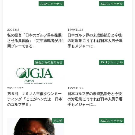
JGJAジャーナル
JGJAジャーナル
2006.8.5
1999.11.25
私の提言「日本のゴルフ界を発展
日本ゴルフ界の未成熟部分と今後
させる具体論」「定年退職者が月4
の対応策 こうすれば日本人男子選
回プレーできる…
手もメジャーに…
協会からのお知らせ
JGJAジャーナル
2015.10.27
1999.11.25
第３回 ＪＧＪＡ主催タウンミー
日本ゴルフ界の未成熟部分と今後
ティング 「ここがヘンだよ 日本
の対応策 こうすれば日本人男子選
のゴルフ界Ⅱ」
手もメジャーに…
その他
JGJAジャーナル