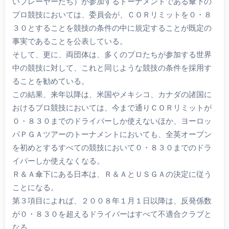
いプレーヤーたち）が参加するトーナメントである傘下の
プロ競技においては、委員会が、ＣＯＲリミットを０・８
３０とすることを競技の条件の中に規定することが既定の
事実であることを公表している。
そして、更に、両団体は、多くのプロたちが参加する世界
中の競技に対して、これと同じような競技の条件を採用す
ることを勧めている。
この結果、来年以降は、米国やメキシコ、カナダの諸国に
おけるプロ競技においては、今まで通りＣＯＲリミットが
０・８３０までのドライバーしか使えないほか、ヨーロッ
パＰＧＡツアーのトーナメントにおいても、全英オープン
を初めとするすべての競技において０・８３０までのドラ
イバーしか使えなくなる。
Ｒ＆Ａ傘下にある日本は、Ｒ＆ＡとＵＳＧＡの決定に従う
ことになる。
第３項目によれば、２００８年１月１日以降は、反発係数
が０・８３０を超えるドライバーはすべて不適合クラブと
なる。