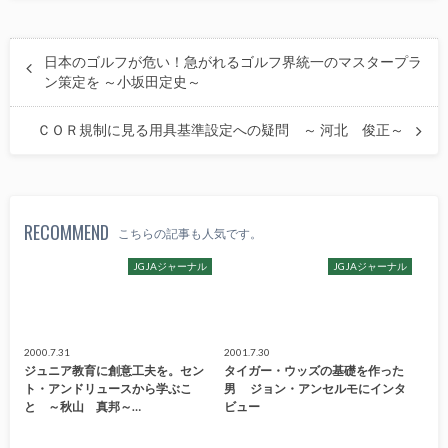
日本のゴルフが危い！急がれるゴルフ界統一のマスタープラ
ン策定を ～小坂田定史～
ＣＯＲ規制に見る用具基準設定への疑問 ～ 河北 俊正～
RECOMMEND
こちらの記事も人気です。
JGJAジャーナル
JGJAジャーナル
2000.7.31
2001.7.30
ジュニア教育に創意工夫を。セン
タイガー・ウッズの基礎を作った
ト・アンドリュースから学ぶこ
男 ジョン・アンセルモにインタ
と ～秋山 真邦～…
ビュー