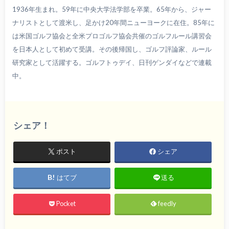
1936年生まれ。59年に中央大学法学部を卒業。65年から、ジャー
ナリストとして渡米し、足かけ20年間ニューヨークに在住。85年に
は米国ゴルフ協会と全米プロゴルフ協会共催のゴルフルール講習会
を日本人として初めて受講。その後帰国し、ゴルフ評論家、ルール
研究家として活躍する。ゴルフトゥデイ、日刊ゲンダイなどで連載
中。
シェア！
ポスト
シェア
はてブ
送る
Pocket
feedly