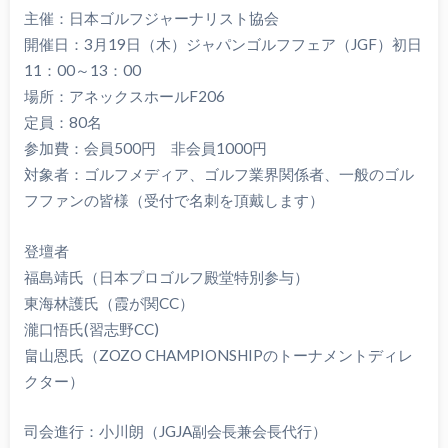
主催：日本ゴルフジャーナリスト協会
開催日：3月19日（木）ジャパンゴルフフェア（JGF）初日
11：00～13：00
場所：アネックスホールF206
定員：80名
参加費：会員500円 非会員1000円
対象者：ゴルフメディア、ゴルフ業界関係者、一般のゴル
フファンの皆様（受付で名刺を頂戴します）
登壇者
福島靖氏（日本プロゴルフ殿堂特別参与）
東海林護氏（霞が関CC）
瀧口悟氏(習志野CC)
畠山恩氏（ZOZO CHAMPIONSHIPのトーナメントディレ
クター）
司会進行：小川朗（JGJA副会長兼会長代行）