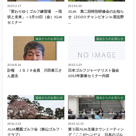
2023.2.17
2019.6.20
「変わりゆくゴルフ練習場 ～現
JGJA 第二回特別研修会のお知ら
状と未来」～3月10日（金）JGJA
せ（ZOZO チャンピオン in 習志野
セミナー
…
協会からのお知らせ
協会からのお知らせ
2016.8.16
2013.1.25
訃報 ＪＧＪＡ会員 川田泰三さ
日本ゴルフジャーナリスト協会
ん逝去
2013年新春セミナー内容
協会からのお知らせ
協会からのお知らせ
2016.3.22
2015.12.15
JGJA懇親ゴルフ会（狭山ゴルフ・
第３回JGJA主催タウンミーティン
クラブ）
グ「ここがヘンだよ 日本のゴル