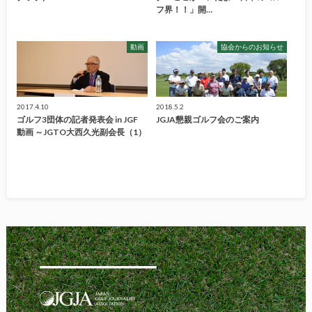
フ界！！」開…
動画
協会からのお知らせ
2017.4.10
2018.5.2
ゴルフ3団体の記者発表会 in JGF
JGJA懇親ゴルフ会のご案内
動画 ～JGTO大西久光副会長（1）