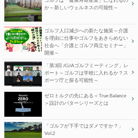
か～新しいウェルネスの可能性～
ゴルフ人口減少への新たな施策～介護
を理由に仕事やゴルフをあきらめない
社会へ「介護とゴルフ両立セミナー」
開催～
「第3回 JGJAゴルフミーティング」レ
ポート～ゴルフは学校に入れるか？ス
ポーツ庁と探る可能性～
ゼロトルクの先にある＜True Balance
＞設計のパターシリーズとは
「ゴルフが下手ではダメですか？」
Vol.2