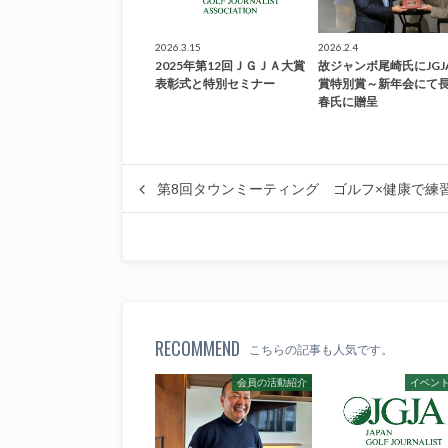
2026.3.15
2026.2.4
2025年第12回ＪＧＪＡ大賞
故ジャンボ尾崎氏にJGJ
表彰式と特別セミナー
賞特別賞～新年会にて
春氏に贈呈
第8回タウンミーティング ゴルフ×健康で練
RECOMMEND
こちらの記事も人気です。
会員の活動紹介
イベン