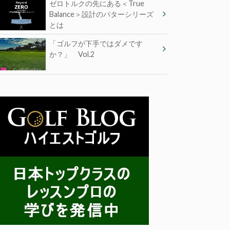
ゼロトルクの先にある＜True
Balance＞設計のパターシリーズ
とは
「ゴルフが下手ではダメです
か？」 Vol.2