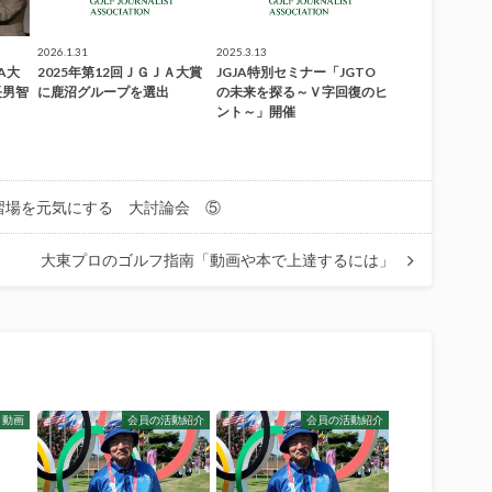
2026.1.31
2025.3.13
A大
2025年第12回ＪＧＪＡ大賞
JGJA特別セミナー「JGTO
長男智
に鹿沼グループを選出
の未来を探る～Ｖ字回復のヒ
ント～」開催
習場を元気にする 大討論会 ⑤
大東プロのゴルフ指南「動画や本で上達するには」
ト動画
会員の活動紹介
会員の活動紹介