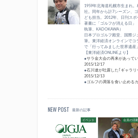
1959年北海道札幌市生まれ
社。同年から計7シーズン、
ども担当。2012年、日刊ス
著書に「ゴルフが消える日」
執筆、KADOKAWA）
日本プロゴルフ殿堂、国際ジ
筆。東洋経済オンラインでコ
で「行ってみました世界遺産」（h
【東洋経済ONLINEより】
●
サラ金大会の再来があっていい
2015/12/17
●
石川遼が吐露した｢ギャラリ
2015/12/13
●
ゴルフの凋落を食い止めるカギ
NEW POST
最新の記事
イベント
会員の活