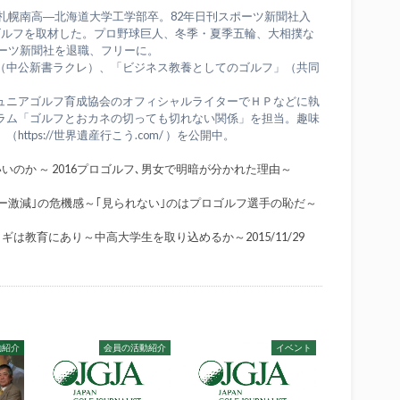
。札幌南高―北海道大学工学部卒。82年日刊スポーツ新聞社入
ゴルフを取材した。プロ野球巨人、冬季・夏季五輪、大相撲な
ポーツ新聞社を退職、フリーに。
（中公新書ラクレ）、「ビジネス教養としてのゴルフ」（共同
ュニアゴルフ育成協会のオフィシャルライターでＨＰなどに執
ラム「ゴルフとおカネの切っても切れない関係」を担当。趣味
ttps://世界遺産行こう.com/ ）を公開中。
のか ～ 2016プロゴルフ､男女で明暗が分かれた理由～
ー激減｣の危機感～｢見られない｣のはプロゴルフ選手の恥だ～
は教育にあり～中高大学生を取り込めるか～2015/11/29
動紹介
会員の活動紹介
イベント