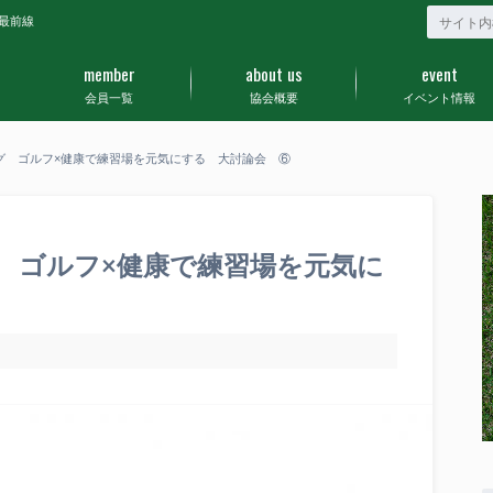
最前線
member
about us
event
会員一覧
協会概要
イベント情報
グ ゴルフ×健康で練習場を元気にする 大討論会 ⑥
 ゴルフ×健康で練習場を元気に