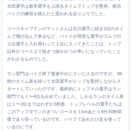
太田選手は新本選手を上回るタイムでトップを堅持。相当
バイクの練習を積んだと思われる走りぶりでした。
コースキャプテンのマットさんは石川選手に続き2位のタイ
ムで飛び込んで来るなど、バイクが得意な選手がゴルフの
上位選手と入れ替わって上位に入ってきたことは、トップ
以外がコース上で抜きつ抜かれつの争いになっていたこと
がわかるものでした。
ラン部門はバイク終了後速やかにランに入るのですが、38
秒のタイム差を持って太田選手がトップを堅持しながらス
タートしていったのです。最終的にトップ４の選手はラン
部門でも１〜4位を占めていました。しかもランのタイム差
は１〜3位まではわずか3秒差、トップレベルの選手たちは
このアップダウンのきついコースを１kmあたり4分30秒前
後で走り切っているのです。バイクであれだけ足を使って
いるのにです。