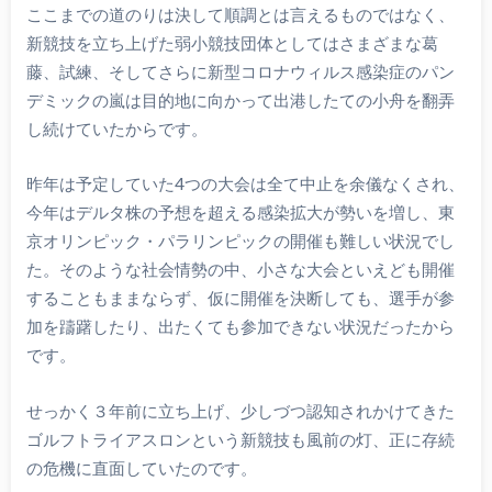
ここまでの道のりは決して順調とは言えるものではなく、
新競技を立ち上げた弱小競技団体としてはさまざまな葛
藤、試練、そしてさらに新型コロナウィルス感染症のパン
デミックの嵐は目的地に向かって出港したての小舟を翻弄
し続けていたからです。
昨年は予定していた4つの大会は全て中止を余儀なくされ、
今年はデルタ株の予想を超える感染拡大が勢いを増し、東
京オリンピック・パラリンピックの開催も難しい状況でし
た。そのような社会情勢の中、小さな大会といえども開催
することもままならず、仮に開催を決断しても、選手が参
加を躊躇したり、出たくても参加できない状況だったから
です。
せっかく３年前に立ち上げ、少しづつ認知されかけてきた
ゴルフトライアスロンという新競技も風前の灯、正に存続
の危機に直面していたのです。