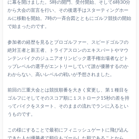
に幕を開けました。5時の開門、受付開始、そして6時30分
から大会の宣言を行い、その後選手はスターティングホー
ルに移動を開始。7時の一斉合図とともにゴルフ競技の開始
で始まったのです。
参加者の経歴を見るとプロゴルファー、スピードゴルフの
絶対王者と新王者、トライアスロンのエキスパートやマウ
ンテンバイクのジュニアオリンピック選手権出場者などト
ップレベルの選手がエントリーしていて誰が優勝するのか
わからない、高いレベルの戦いが予想されました。
前回の三重大会とは競技順番を大きく変更し、第１種目を
ゴルフにそしてそのスコア順に１ストローク15秒の差を持
ってバイクをスタート、そのままの流れでランに入るとい
うものです。
この様にすることで最初にフィニッシュゲートに飛び込ん
できた人が優勝者で順位もゴールした順であることから、