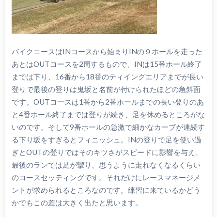
バイクコースはINコースから始まりINの９ホールを走った
あとはOUTコースを2周するもので、INは15番ホール終了
までは下り、16番から18番のティイングエリアまでが長い
登りで最後の登りは鬼坂と名前が付けられたほどの急斜面
です。OUTコースは1番から2番ホールまでの長い登りのあ
と4番ホール終了までは登りが続き、足を休めるところがな
いのです。そして9番ホールの急激で細かなカーブが連続す
る下り坂をすぎるとフィニッシュ。INの登りで足を使い過
ぎとOUTの登りではそのキツさがスピードに影響を与え、
最後のランでは足が攣り、思うように走れなくなるくらい
のコースセッティングです。それだけにレースマネージメ
ントが求められるところなのです。練習に来ているかどう
かでもこの差は大きく出たと思います。