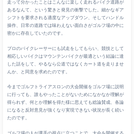
走って分かったことはこんなに楽しく走れるバイク道路が
あるなんて、という驚きと発見の衝撃でした。細かなギア
シフトを要求される適度なアップダウン、そしてハンドル
操作、日常の道路では味わえない面白さがゴルフ場の中に
密かに存在していたのです。
プロのバイクレーサーにも試走をしてもらい、競技として
相応しいバイクはマウンテンバイクが最適という結論に達
した話をして、やるなら公道ではなくカート道を走りませ
んか、と同意を求めたのです。
今までゴルフトライアスロンの大会開催をゴルフ場に説明
に行っても、誰もやったことがないためになかなか理解が
得られず、何とか理解を得た様に思えても総論賛成、各論
になると反対意見が強くなり実現できない状況が長く続い
たのです。
ゴルフ場の人が選手の視点に立つことで、大会を開催する