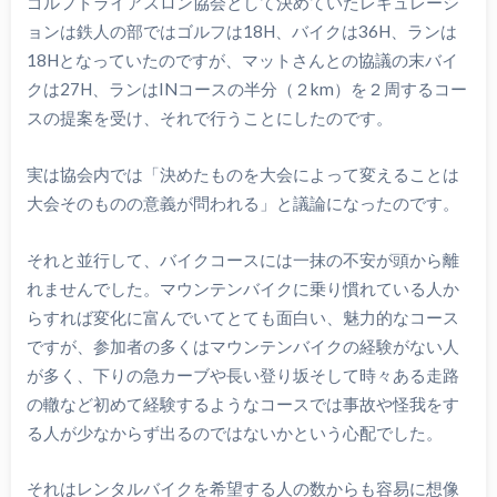
ゴルフトライアスロン協会として決めていたレギュレーシ
ョンは鉄人の部ではゴルフは18H、バイクは36H、ランは
18Hとなっていたのですが、マットさんとの協議の末バイ
クは27H、ランはINコースの半分（２km）を２周するコー
スの提案を受け、それで行うことにしたのです。
実は協会内では「決めたものを大会によって変えることは
大会そのものの意義が問われる」と議論になったのです。
それと並行して、バイクコースには一抹の不安が頭から離
れませんでした。マウンテンバイクに乗り慣れている人か
らすれば変化に富んでいてとても面白い、魅力的なコース
ですが、参加者の多くはマウンテンバイクの経験がない人
が多く、下りの急カーブや長い登り坂そして時々ある走路
の轍など初めて経験するようなコースでは事故や怪我をす
る人が少なからず出るのではないかという心配でした。
それはレンタルバイクを希望する人の数からも容易に想像