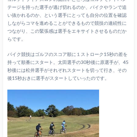
テージを持った選手が逃げ切れるのか、バイクやランで追
い抜かれるのか、という選手にとっても自分の位置を確認
しながらコマを進めることができるもので競技の連続性に
つながり、この緊張感は選手をエキサイトさせるものだか
らです。
バイク競技はゴルフのスコア順に１ストローク15秒の差を
持って順番にスタート。太田選手の30秒後に原選手が、45
秒後には松井選手がそれぞれスタートを切って行き、その
後15秒おきに選手がスタートしていったのです。