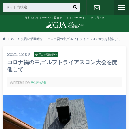
日本ゴルフジャーナリスト協会 オフィシャルWebサイト ゴルフ最前線
お問い合わ
せ
HOME
会員の活動紹介
コロナ禍の中,ゴルフトライアスロン大会を開催して
2021.12.09
会員の活動紹介
コロナ禍の中,ゴルフトライアスロン大会を開
催して
written by
松尾俊介