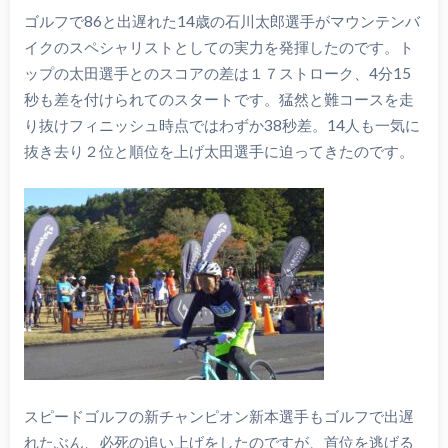
ゴルフで86と出遅れた14歳の石川太郎選手がマウンテンバ
イクのスペシャリストとしての実力を発揮したのです。ト
ップの太田選手とのスコアの差は１７ストローク、4分15
秒も差を付けられてのスタートです。猛然と難コースを走
り抜けフィニッシュ時点ではわずか38秒差。14人も一気に
抜き去り２位と順位を上げ太田選手に迫ってきたのです。
スピードゴルフの新チャンピオン新本選手もゴルフで出遅
れたぶん、必死の追い上げをしたのですが、首位を逃げる