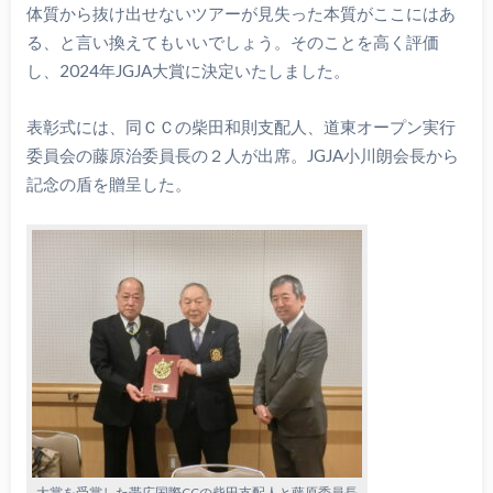
体質から抜け出せないツアーが見失った本質がここにはあ
る、と言い換えてもいいでしょう。そのことを高く評価
し、2024年JGJA大賞に決定いたしました。
表彰式には、同ＣＣの柴田和則支配人、道東オープン実行
委員会の藤原治委員長の２人が出席。JGJA小川朗会長から
記念の盾を贈呈した。
大賞を受賞した帯広国際CCの柴田支配人と藤原委員長