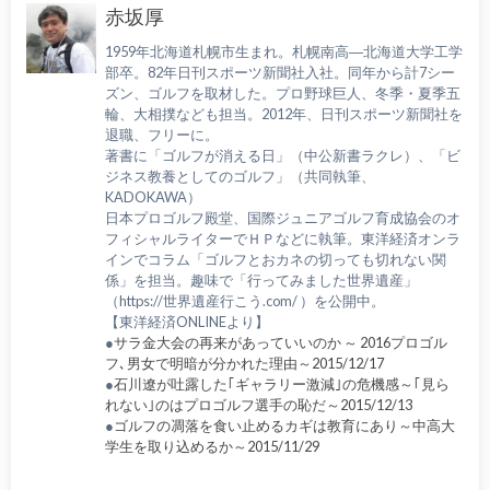
赤坂厚
1959年北海道札幌市生まれ。札幌南高―北海道大学工学
部卒。82年日刊スポーツ新聞社入社。同年から計7シー
ズン、ゴルフを取材した。プロ野球巨人、冬季・夏季五
輪、大相撲なども担当。2012年、日刊スポーツ新聞社を
退職、フリーに。
著書に「ゴルフが消える日」（中公新書ラクレ）、「ビ
ジネス教養としてのゴルフ」（共同執筆、
KADOKAWA）
日本プロゴルフ殿堂、国際ジュニアゴルフ育成協会のオ
フィシャルライターでＨＰなどに執筆。東洋経済オンラ
インでコラム「ゴルフとおカネの切っても切れない関
係」を担当。趣味で「行ってみました世界遺産」
（https://世界遺産行こう.com/ ）を公開中。
【東洋経済ONLINEより】
●
サラ金大会の再来があっていいのか ～ 2016プロゴル
フ､男女で明暗が分かれた理由～2015/12/17
●
石川遼が吐露した｢ギャラリー激減｣の危機感～｢見ら
れない｣のはプロゴルフ選手の恥だ～2015/12/13
●
ゴルフの凋落を食い止めるカギは教育にあり～中高大
学生を取り込めるか～2015/11/29