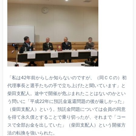
「私は42年前からしか知らないのですが、（同ＣＣの）初
代理事長と選手たちの手で立ち上げたと聞いています」と
柴田支配人。途中で開催が危ぶまれたことはないのかとい
う問いに「平成22年に預託金返還問題の後が厳しかった」
（柴田支配人）という。預託金問題については会員の同意
を得て永久債とすることで乗り切ったが、それまで「コー
スで全部お金を出していた」（柴田支配人）という開催方
法の転換を強いられた。