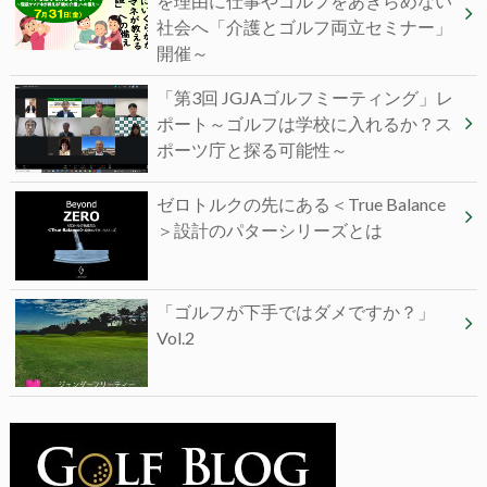
を理由に仕事やゴルフをあきらめない
社会へ「介護とゴルフ両立セミナー」
開催～
「第3回 JGJAゴルフミーティング」レ
ポート～ゴルフは学校に入れるか？ス
ポーツ庁と探る可能性～
ゼロトルクの先にある＜True Balance
＞設計のパターシリーズとは
「ゴルフが下手ではダメですか？」
Vol.2