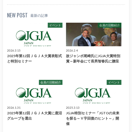
NEW POST
最新の記事
イベント
会員の活動紹介
2026.3.15
2026.2.4
2025年第12回ＪＧＪＡ大賞表彰式
故ジャンボ尾崎氏にJGJA大賞特別
と特別セミナー
賞～新年会にて長男智春氏に贈呈
会員の活動紹介
イベント
2026.1.31
2025.3.13
2025年第12回ＪＧＪＡ大賞に鹿沼
JGJA特別セミナー「JGTOの未来
グループを選出
を探る～Ｖ字回復のヒント～」開
催