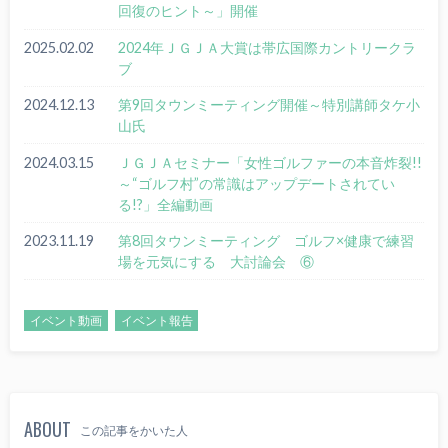
回復のヒント～」開催
2025.02.02
2024年ＪＧＪＡ大賞は帯広国際カントリークラ
ブ
2024.12.13
第9回タウンミーティング開催～特別講師タケ小
山氏
2024.03.15
ＪＧＪＡセミナー「女性ゴルファーの本音炸裂!!
～“ゴルフ村”の常識はアップデートされてい
る!?」全編動画
2023.11.19
第8回タウンミーティング ゴルフ×健康で練習
場を元気にする 大討論会 ⑥
イベント動画
イベント報告
ABOUT
この記事をかいた人