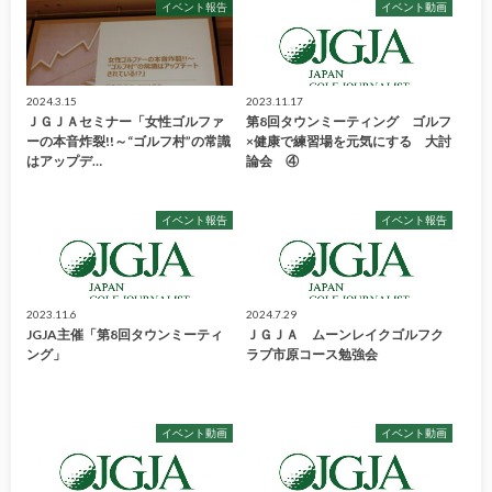
イベント報告
イベント動画
2024.3.15
2023.11.17
ＪＧＪＡセミナー「女性ゴルファ
第8回タウンミーティング ゴルフ
ーの本音炸裂!!～“ゴルフ村”の常識
×健康で練習場を元気にする 大討
はアップデ…
論会 ④
イベント報告
イベント報告
2023.11.6
2024.7.29
JGJA主催「第8回タウンミーティ
ＪＧＪＡ ムーンレイクゴルフク
ング」
ラブ市原コース勉強会
イベント動画
イベント動画