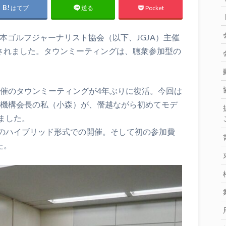
はてブ
Pocket
送る
日本ゴルフジャーナリスト協会（以下、JGJA）主催
催されました。タウンミーティングは、聴衆参加型の
主催のタウンミーティングが4年ぶりに復活。今回は
進機構会長の私（小森）が、僭越ながら初めてモデ
ました。
のハイブリッド形式での開催。そして初の参加費
た。