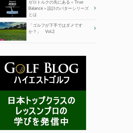
ゼロトルクの先にある＜True
Balance＞設計のパターシリーズ
とは
「ゴルフが下手ではダメです
か？」 Vol.2