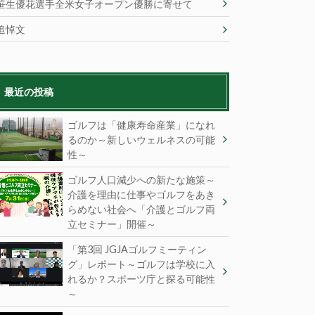
笹生優花選手全米女子オープン優勝に寄せて
追悼文
最近の投稿
ゴルフは「健康寿命産業」になれ
るのか～新しいウェルネスの可能
性～
ゴルフ人口減少への新たな施策～
介護を理由に仕事やゴルフをあき
らめない社会へ「介護とゴルフ両
立セミナー」開催～
「第3回 JGJAゴルフミーティン
グ」レポート～ゴルフは学校に入
れるか？スポーツ庁と探る可能性
～