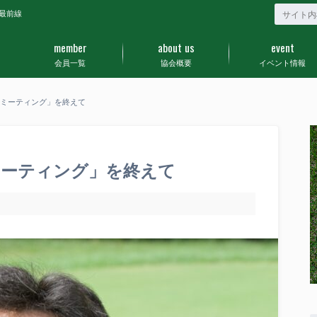
最前線
member
about us
event
会員一覧
協会概要
イベント情報
ウンミーティング」を終えて
ンミーティング」を終えて