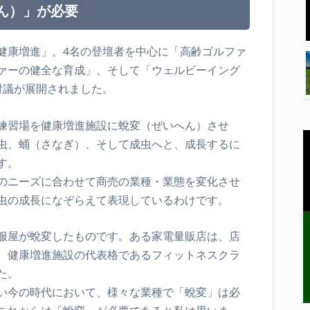
ん）」が必要
健康増進」。4名の登壇者を中心に「高齢ゴルファ
ァーの健全な育成」、そして「ウェルビーイング
討議が展開されました。
練習場を健康増進施設に蛻変（ぜいへん）させ
虫、蛹（さなぎ）、そして成虫へと、成長するに
す。
のニーズに合わせて商売の業種・業態を変化させ
虫の成長になぞらえて表現しているわけです。
服屋が蛻変したものです。ある家電量販店は、店
。健康増進施設の代表格であるフィットネスクラ
た。
い今の時代において、様々な業種で「蛻変」は必