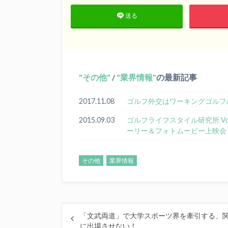
送る
その他
/
業界情報
の最新記事
2017.11.08
ゴルフ外交はワーキングゴルフの始
2015.09.03
ゴルフライフスタイル研究所 V
ーリー＆フォトムービー上映会
その他
業界情報
「文武両道」で大学スポーツ界を牽引する、
に出場させない！