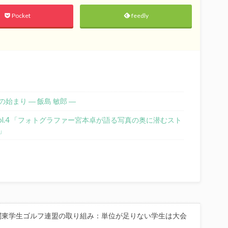
Pocket
feedly
まり ― 飯島 敏郎 ―
ol.4 「フォトグラファー宮本卓が語る写真の奥に潜むスト
」
関東学生ゴルフ連盟の取り組み：単位が足りない学生は大会