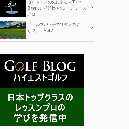
ゼロトルクの先にある＜True
Balance＞設計のパターシリーズ
とは
「ゴルフが下手ではダメです
か？」 Vol.2