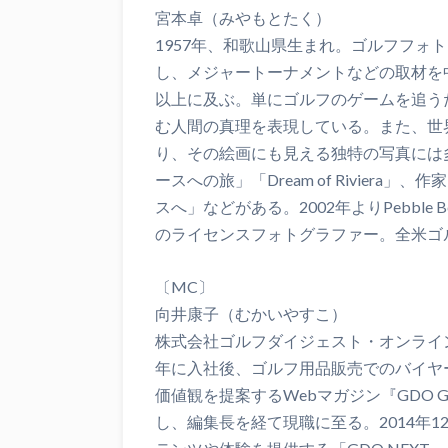
宮本卓（みやもとたく）
1957年、和歌山県生まれ。ゴルフフォ
し、メジャートーナメントなどの取材を
以上に及ぶ。単にゴルフのゲームを追う
む人間の真理を表現している。また、世
り、その絵画にも見える独特の写真には
ースへの旅」「Dream of Rivier
スへ」などがある。2002年よりPebble Beach G
のライセンスフォトグラファー。全米ゴ
〔MC〕
向井康子（むかいやすこ）
株式会社ゴルフダイジェスト・オンライン
年に入社後、ゴルフ用品販売でのバイヤー
価値観を提案するWebマガジン『GDO G
し、編集長を経て現職に至る。2014年