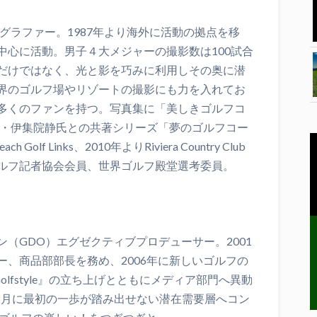
トグラファー。1987年より海外に活動の拠点を移
中心に活動。男子４大メジャーの撮影数は100試合
だけではなく、光と影を巧みに利用しその奥に潜
界のゴルフ場やリゾートの撮影にも力を入れてお
多くのファンを持つ。写真集に「美しきゴルフコ
a」、作家・伊集院静氏との共著シリーズ「夢のゴルフコー
olf Links、2010年よりRiviera Country Club
ルフ記者協会会員、世界ゴルフ殿堂選考委員。
（GDO）エグゼクティブプロデューサー。2001
、商品部部長を務め、2006年に新しいゴルフの
olfstyle』の立ち上げとともにメディア部門へ異動
12月に最初の一歩が踏み出せない潜在需要層へコン