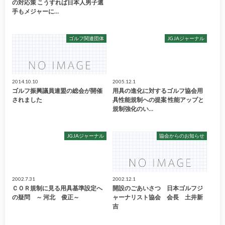
の対応策 こうすれば日本人男子選
手もメジャーに…
ゴルフ関連団体
JGJAジャーナル
2014.10.10
2005.12.1
ゴルフ振興議員連盟の総会が開催
用具の進化に対するゴルフ協会用
されました
具性能規制への提案 性能アップと
規制強化のい…
JGJAジャーナル
協会からのお知らせ
2002.7.31
2002.12.1
ＣＯＲ規制に見る用具基準設定へ
開設のごあいさつ 日本ゴルフジ
の疑問 ～ 河北 俊正～
ャーナリスト協会 会長 土井新
吉