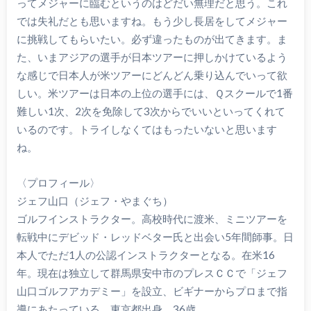
ってメジャーに臨むというのはどだい無理だと思う。これ
では失礼だとも思いますね。もう少し長居をしてメジャー
に挑戦してもらいたい。必ず違ったものが出てきます。ま
た、いまアジアの選手が日本ツアーに押しかけているよう
な感じで日本人が米ツアーにどんどん乗り込んでいって欲
しい。米ツアーは日本の上位の選手には、Ｑスクールで1番
難しい1次、2次を免除して3次からでいいといってくれて
いるのです。トライしなくてはもったいないと思います
ね。
〈プロフィール〉
ジェフ山口（ジェフ・やまぐち）
ゴルフインストラクター。高校時代に渡米、ミニツアーを
転戦中にデビッド・レッドベター氏と出会い5年間師事。日
本人でただ1人の公認インストラクターとなる。在米16
年。現在は独立して群馬県安中市のプレスＣＣで「ジェフ
山口ゴルフアカデミー」を設立、ビギナーからプロまで指
導にあたっている。東京都出身、36歳。