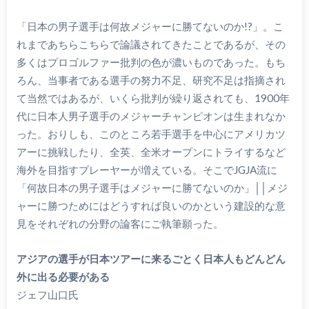
「日本の男子選手は何故メジャーに勝てないのか!?」。こ
れまであちらこちらで論議されてきたことであるが、その
多くはプロゴルファー批判の色が濃いものであった。もち
ろん、当事者である選手の努力不足、研究不足は指摘され
て当然ではあるが、いくら批判が繰り返されても、1900年
代に日本人男子選手のメジャーチャンピオンは生まれなか
った。おりしも、このところ若手選手を中心にアメリカツ
アーに挑戦したり、全英、全米オープンにトライするなど
海外を目指すプレーヤーが増えている。そこでJGJA流に
「何故日本の男子選手はメジャーに勝てないのか」││メジ
ャーに勝つためにはどうすれば良いのかという建設的な意
見をそれぞれの分野の論客にご執筆願った。
アジアの選手が日本ツアーに来るごとく日本人もどんどん
外に出る必要がある
ジェフ山口氏