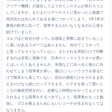
フツアー機構）が誕生してようやくシステムが変わろうと
していますが、まだまだツアーテストに受かったら推薦で
何試合かは出られてぬるま湯につかってしまう。1年1年が
勝負の欧米に比べて、競争する人がいなくなるのが上達を
妨げていました。
ゴルフほど自分が持っている感覚と実際に起きていること
に違いがあるスポーツはありません。自分でこうやって、
と思ってもそうなっていない。またそれを球筋だけで判断
するのは非常に危険です。日本のインストラクターが悪い
とはいいたくありませんが、米国などに比べると個人に合
わせてしまう指導者が多い。傷口にバンソウコウを張るだ
けで根本から直していない。自分の感覚だけをそのまま伝
えるだけなら誰にだってできます。ビデオを使って悪いと
ころの徹底究明を行い、必要なら時間がかかってもメスを
入れるような指導をするべきでしょう。指導者がもっと勉
強し、プロを教えるためにもいいコーチが生まれなくては
なりません。