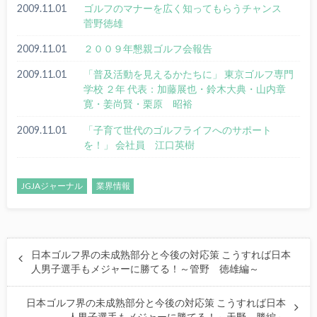
2009.11.01
ゴルフのマナーを広く知ってもらうチャンス
菅野徳雄
2009.11.01
２００９年懇親ゴルフ会報告
2009.11.01
「普及活動を見えるかたちに」 東京ゴルフ専門
学校 ２年 代表：加藤展也・鈴木大典・山内章
寛・姜尚賢・栗原 昭裕
2009.11.01
「子育て世代のゴルフライフへのサポート
を！」 会社員 江口英樹
JGJAジャーナル
業界情報
日本ゴルフ界の未成熟部分と今後の対応策 こうすれば日本
人男子選手もメジャーに勝てる！～管野 徳雄編～
日本ゴルフ界の未成熟部分と今後の対応策 こうすれば日本