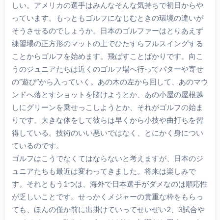
しい。アメリカの選手はみんなそんな気持ちで初日からや
っています。もっともゴルフになじむときの環境の違いが
そうさせるのでしょうか。日本のゴルファーはとりあえず
練習場の正方形のマットの上でひたすらフルスイングする
ことからゴルフを始めます。飛ばすことばかりです。向こ
うのジュニアたちは近くのゴルフ場へ行ってパターや寄せ
の″遊び″から入っていく。あの木の左から回して、あのマウ
ンドへ落とすショットを賭けようとか、あの小屋の屋根越
しにグリーンを乗せっこしようとか、それがゴルフの始ま
りです。大きな体をして彼らは早くから小技や曲打ちを習
得している。技術のいい悪いではなく、とにかく身につい
ているのです。
ゴルフはこうでなくてはならないと考えますが、日本のジ
ュニアたちも最近は変わってきました。将来は楽しみで
す。それともう1つは、海外で日本選手がダメなのは順応性
が乏しいことです。せっかくメジャーの貴重な枠をもらっ
ても、ほんの僅か前に出掛けていってせいぜい2、3試合や