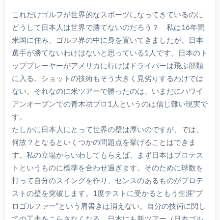
これだけゴルフが世界的なスポーツになってきているのに
どうして日本人は世界で勝てないのだろう？ 私は16年間
米国に住み、ゴルフ界の中に身を置いてきましたが、日本
選手が勝てないわけはないと思っている1人です。日本のト
ッププレーヤーがアメリカに行けばドライバーは飛ぶ部類
に入る。ショットの技術もそう大きく見劣りするわけでは
ない。それなのに米ツアーで勝ったのは、いまだにハワイ
アンオープンでの青木功プロ1人というのは信じ難い現実で
す。
たしかに日本人にとって世界の壁は厚いのですが、では、
何故？となるといくつかの問題点を挙げることはできま
す。私の立場からいわしてもらえば、まず日本はプロテス
トというものに標準を合わせ過ぎます。そのために球数を
打って自分のスイングを作り、センスのあるものがプロテ
ストの壁を突破します。1度テストに受かるともう生涯″プ
ロゴルファー″という肩書きは消えない。自分の技術に関し
ての工夫をこらさなくなる。日本にも新ツアー（日本ゴル