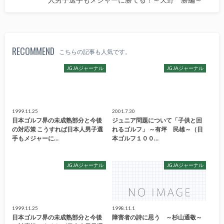
人男子選手もメジャーに勝てる！～天野 勝編～
RECOMMEND
こちらの記事も人気です。
JGJAジャーナル
JGJAジャーナル
1999.11.25
2001.7.30
日本ゴルフ界の未成熟部分と今後
ジュニア問題について「子供と回
の対応策 こうすれば日本人男子選
れるゴルフ」 ～有坪 民雄～（日
手もメジャーに…
本ゴルフ１００…
JGJAジャーナル
JGJAジャーナル
1999.11.25
1998.11.1
日本ゴルフ界の未成熟部分と今後
障害者の詩に思う ～杉山通敬～