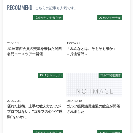
RECOMMEND
こちらの記事も人気です。
協会からのお知らせ
JGJAジャーナル
2006.8.1
1999.6.25
JGJA東西会員の交流を兼ねた関西
「みんなとは、そもそも誰か」
名門コースツアー開催
～片山哲郎～
JGJAジャーナル
ゴルフ関連団体
2000.7.31
2014.10.10
優れた技術、上手な教え方だけが
ゴルフ振興議員連盟の総会が開催
プロではない。″ゴルフの心″や″感
されました
動″をいかに…
協会からのお知らせ
JGJAジャーナル