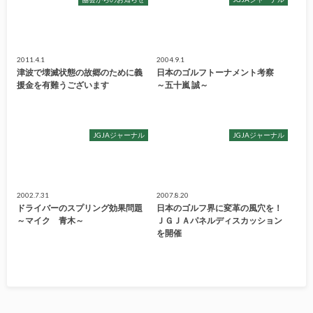
2011.4.1
2004.9.1
津波で壊滅状態の故郷のために義
日本のゴルフトーナメント考察
援金を有難うございます
～五十嵐 誠～
JGJAジャーナル
JGJAジャーナル
2002.7.31
2007.8.20
ドライバーのスプリング効果問題
日本のゴルフ界に変革の風穴を！
～マイク 青木～
ＪＧＪＡパネルディスカッション
を開催