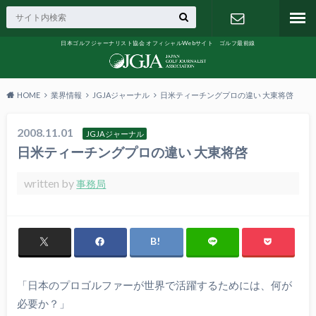
日本ゴルフジャーナリスト協会 オフィシャルWebサイト ゴルフ最前線
お問い合わ
せ
HOME
業界情報
JGJAジャーナル
日米ティーチングプロの違い 大東将啓
2008.11.01
JGJAジャーナル
日米ティーチングプロの違い 大東将啓
written by
事務局
「日本のプロゴルファーが世界で活躍するためには、何が
必要か？」