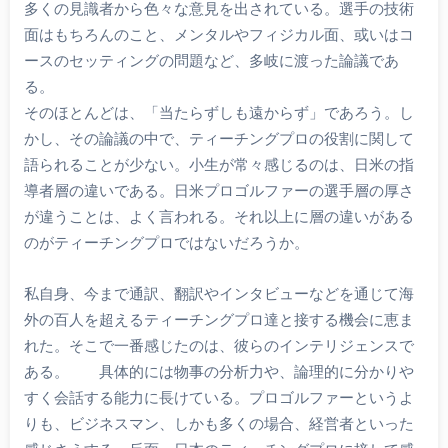
多くの見識者から色々な意見を出されている。選手の技術
面はもちろんのこと、メンタルやフィジカル面、或いはコ
ースのセッティングの問題など、多岐に渡った論議であ
る。
そのほとんどは、「当たらずしも遠からず」であろう。し
かし、その論議の中で、ティーチングプロの役割に関して
語られることが少ない。小生が常々感じるのは、日米の指
導者層の違いである。日米プロゴルファーの選手層の厚さ
が違うことは、よく言われる。それ以上に層の違いがある
のがティーチングプロではないだろうか。
私自身、今まで通訳、翻訳やインタビューなどを通じて海
外の百人を超えるティーチングプロ達と接する機会に恵ま
れた。そこで一番感じたのは、彼らのインテリジェンスで
ある。 具体的には物事の分析力や、論理的に分かりや
すく会話する能力に長けている。プロゴルファーというよ
りも、ビジネスマン、しかも多くの場合、経営者といった