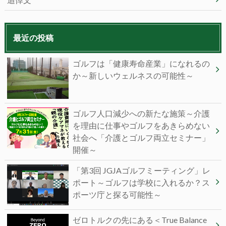
最近の投稿
ゴルフは「健康寿命産業」になれるの
か～新しいウェルネスの可能性～
ゴルフ人口減少への新たな施策～介護
を理由に仕事やゴルフをあきらめない
社会へ「介護とゴルフ両立セミナー」
開催～
「第3回 JGJAゴルフミーティング」レ
ポート～ゴルフは学校に入れるか？ス
ポーツ庁と探る可能性～
ゼロトルクの先にある＜True Balance