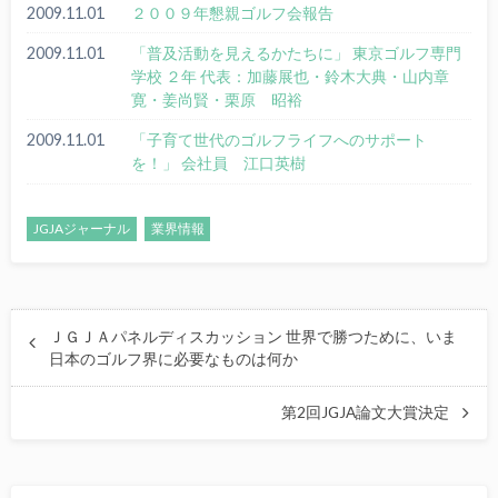
2009.11.01
２００９年懇親ゴルフ会報告
2009.11.01
「普及活動を見えるかたちに」 東京ゴルフ専門
学校 ２年 代表：加藤展也・鈴木大典・山内章
寛・姜尚賢・栗原 昭裕
2009.11.01
「子育て世代のゴルフライフへのサポート
を！」 会社員 江口英樹
JGJAジャーナル
業界情報
ＪＧＪＡパネルディスカッション 世界で勝つために、いま
日本のゴルフ界に必要なものは何か
第2回JGJA論文大賞決定