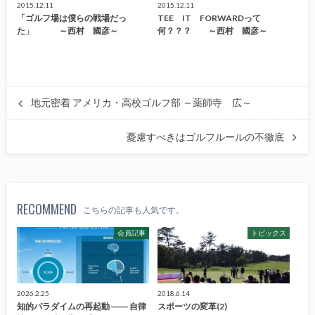
2015.12.11
2015.12.11
「ゴルフ場は僕らの戦場だっ
TEE IT FORWARDって
た」 ～西村 國彦～
何？？？ ～西村 國彦～
地元密着 アメリカ・高校ゴルフ部 ～薬師寺 広～
憂慮すべきはゴルフルールの不徹底
RECOMMEND
こちらの記事も人気です。
会員記事
トピックス
2026.2.25
2018.6.14
知的パラダイムの再起動 ―― 自律
スポーツの変革(2)