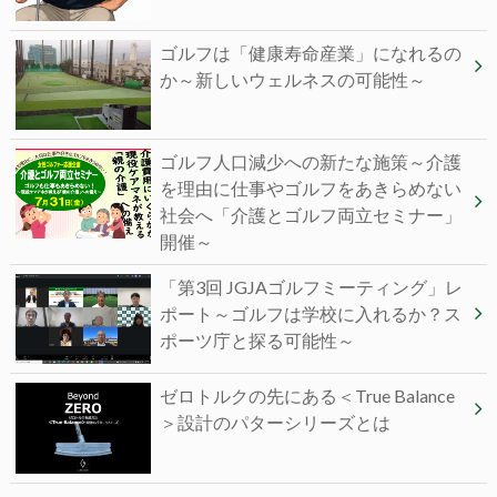
ゴルフは「健康寿命産業」になれるの
か～新しいウェルネスの可能性～
ゴルフ人口減少への新たな施策～介護
を理由に仕事やゴルフをあきらめない
社会へ「介護とゴルフ両立セミナー」
開催～
「第3回 JGJAゴルフミーティング」レ
ポート～ゴルフは学校に入れるか？ス
ポーツ庁と探る可能性～
ゼロトルクの先にある＜True Balance
＞設計のパターシリーズとは