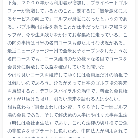
下落。２０００年から利用者が増加し、プライベートゴル
ファーが急増しているとのこと。要するに「競争激化によ
るサービスの向上で」ゴルフが身近になったというのであ
る。バブル期はお客を断ることが仕事だったゴルフ場スタ
ッフが、今や生き残りをかけてお客集めに走っている。こ
の間の事情は日米の名門コースも似たような状況がある。
最近ニュージャージー州で全米女子オープンをしたような
名門コースでも、コース維持のため様々な名目でコースを
会員外に解放して収益を確保していると聞いた。
やはり良いコースを維持してゆくには会員達だけの負担で
は難しいのであろう。ひるがえって日本のゴルフ場の将来
を展望すると、デフレスパイラルの渦中で、料金と会員権
が下がり続ける限り、明るい未来を語れる人は少ない。
相も変わらず舞台まわしは外資、ＲＣＣそして一部ゴルフ
場の会員である。そして解決策の大半はやはり民事再生法
（時には会社更生法）であり、これら法律の切り捨てご免
の非道さをオブラートに包むため、中間法人が利用されて