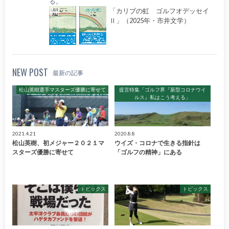
る。
「カリブの虹 ゴルフオデッセイ
Ⅱ」（2025年・市井文学）
NEW POST
最新の記事
松山英樹選手マスターズ優勝に寄せて
提言特集「ゴルフ界『新型コロナウイ
ルス』私はこう考える」
2021.4.21
2020.8.8
松山英樹、初メジャー２０２１マ
ウイズ・コロナで生きる指針は
スターズ優勝に寄せて
「ゴルフの精神」にある
トピックス
トピックス