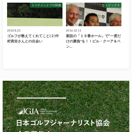
トーナメントプロ関連
トピックス
2020.8.25
2016.10.11
ゴルフが教えてくれてこと(２)中
新設の「１９番ホール」で″一度だ
村寅吉さんとの出会い
けの勝負"を！！ビル・クーア＆ベ
ン…