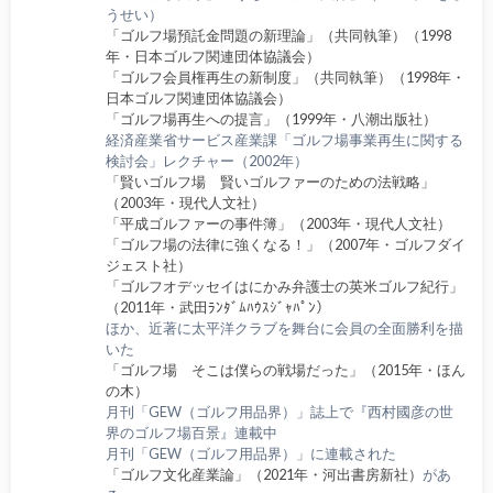
うせい）
「ゴルフ場預託金問題の新理論」（共同執筆）（1998
年・日本ゴルフ関連団体協議会）
「ゴルフ会員権再生の新制度」（共同執筆）（1998年・
日本ゴルフ関連団体協議会）
「ゴルフ場再生への提言」（1999年・八潮出版社）
経済産業省サービス産業課「ゴルフ場事業再生に関する
検討会」レクチャー（2002年）
「賢いゴルフ場 賢いゴルファーのための法戦略」
（2003年・現代人文社）
「平成ゴルファーの事件簿」（2003年・現代人文社）
「ゴルフ場の法律に強くなる！」（2007年・ゴルフダイ
ジェスト社）
「ゴルフオデッセイはにかみ弁護士の英米ゴルフ紀行」
（2011年・武田ﾗﾝﾀﾞﾑﾊｳｽｼﾞｬﾊﾟﾝ）
ほか、近著に太平洋クラブを舞台に会員の全面勝利を描
いた
「ゴルフ場 そこは僕らの戦場だった」（2015年・ほん
の木）
月刊「GEW（ゴルフ用品界）」誌上で『西村國彦の世
界のゴルフ場百景』連載中
月刊「GEW（ゴルフ用品界）」に連載された
「ゴルフ文化産業論」（2021年・河出書房新社）
があ