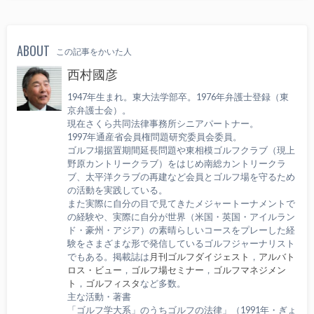
ABOUT
この記事をかいた人
西村國彦
1947年生まれ。東大法学部卒。1976年弁護士登録（東
京弁護士会）。
現在さくら共同法律事務所シニアパートナー。
1997年通産省会員権問題研究委員会委員。
ゴルフ場据置期間延長問題や東相模ゴルフクラブ（現上
野原カントリークラブ）をはじめ南総カントリークラ
ブ、太平洋クラブの再建など会員とゴルフ場を守るため
の活動を実践している。
また実際に自分の目で見てきたメジャートーナメントで
の経験や、実際に自分が世界（米国・英国・アイルラン
ド・豪州・アジア）の素晴らしいコースをプレーした経
験をさまざまな形で発信しているゴルフジャーナリスト
でもある。掲載誌は
月刊ゴルフダイジェスト
，
アルバト
ロス・ビュー
，
ゴルフ場セミナー
，
ゴルフマネジメン
ト
，
ゴルフィスタ
など多数。
主な活動・著書
「ゴルフ学大系」のうちゴルフの法律」（1991年・ぎょ