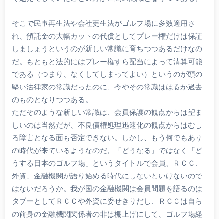
そこで民事再生法や会社更生法がゴルフ場に多数適用さ
れ、預託金の大幅カットの代償としてプレー権だけは保証
しましょうというのが新しい常識に育ちつつあるだけなの
だ。もともと法的にはプレー権すら配当によって清算可能
である（つまり、なくしてしまってよい）というのが頭の
堅い法律家の常識だったのに、今やその常識ははるか過去
のものとなりつつある。
ただそのような新しい常識は、会員保護の観点からは望ま
しいのは当然だが、不良債権処理迅速化の観点からはむし
ろ障害となる面も否定できない。しかし、もう何でもあり
の時代が来ているようなのだ。「どうなる」ではなく「ど
うする日本のゴルフ場」というタイトルで会員、ＲＣＣ、
外資、金融機関が語り始める時代にしないといけないので
はないだろうか。我が国の金融機関は会員問題を語るのは
タブーとしてＲＣＣや外資に委せきりだし、ＲＣＣは自ら
の前身の金融機関関係者の非は棚上げにして、ゴルフ場経