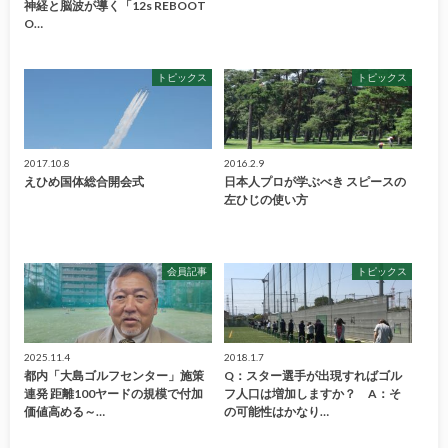
神経と脳波が導く「12s REBOOT
O…
トピックス
トピックス
2017.10.8
2016.2.9
えひめ国体総合開会式
日本人プロが学ぶべき スピースの
左ひじの使い方
会員記事
トピックス
2025.11.4
2018.1.7
都内「大島ゴルフセンター」施策
Q：スター選手が出現すればゴル
連発 距離100ヤードの規模で付加
フ人口は増加しますか？ A：そ
価値高める～…
の可能性はかなり…