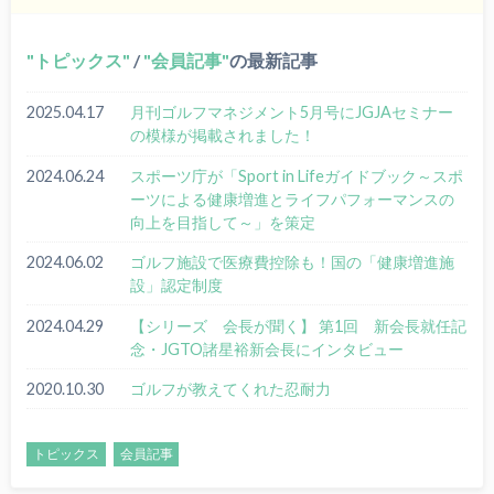
トピックス
/
会員記事
の最新記事
2025.04.17
月刊ゴルフマネジメント5月号にJGJAセミナー
の模様が掲載されました！
2024.06.24
スポーツ庁が「Sport in Lifeガイドブック～スポ
ーツによる健康増進とライフパフォーマンスの
向上を目指して～」を策定
2024.06.02
ゴルフ施設で医療費控除も！国の「健康増進施
設」認定制度
2024.04.29
【シリーズ 会長が聞く】 第1回 新会長就任記
念・JGTO諸星裕新会長にインタビュー
2020.10.30
ゴルフが教えてくれた忍耐力
トピックス
会員記事