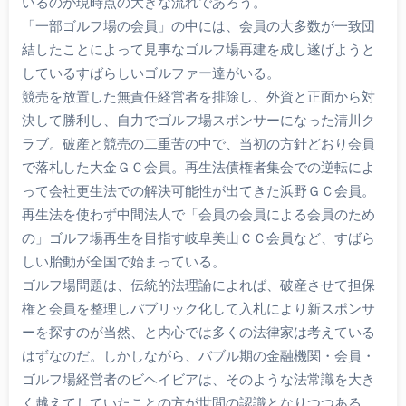
いるのが現時点の大きな流れであろう。
「一部ゴルフ場の会員」の中には、会員の大多数が一致団
結したことによって見事なゴルフ場再建を成し遂げようと
しているすばらしいゴルファー達がいる。
競売を放置した無責任経営者を排除し、外資と正面から対
決して勝利し、自力でゴルフ場スポンサーになった清川ク
ラブ。破産と競売の二重苦の中で、当初の方針どおり会員
で落札した大金ＧＣ会員。再生法債権者集会での逆転によ
って会社更生法での解決可能性が出てきた浜野ＧＣ会員。
再生法を使わず中間法人で「会員の会員による会員のため
の」ゴルフ場再生を目指す岐阜美山ＣＣ会員など、すばら
しい胎動が全国で始まっている。
ゴルフ場問題は、伝統的法理論によれば、破産させて担保
権と会員を整理しパブリック化して入札により新スポンサ
ーを探すのが当然、と内心では多くの法律家は考えている
はずなのだ。しかしながら、バブル期の金融機関・会員・
ゴルフ場経営者のビヘイビアは、そのような法常識を大き
く越えてしていたことの方が世間の認識となりつつある。