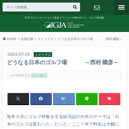
日本ゴルフジャーナリスト協会 オフィシャルWebサイト ゴルフ最前線
お問い合わ
せ
HOME
会員記事
トピックス
どうなる日本のゴルフ場 ～西村 國彦～
2003.07.01
トピックス
どうなる日本のゴルフ場 ～西村 國彦～
written by
西村國彦
毎年５月にゴルフ特集をする経済誌の今年のテーマは「日
本のゴルフは変わった」だった。ここ７年で料金は大幅に