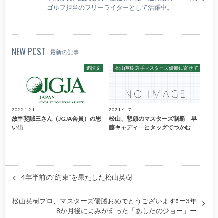
ゴルフ担当のフリーライターとして活躍中。
NEW POST
最新の記事
追悼文
松山英樹選手マスターズ優勝に寄せて
2022.1.24
2021.4.17
故甲斐誠三さん（JGJA会員）の思
松山、悲願のマスターズ制覇 早
い出
藤キャディーとタッグでつかむ
4年半前の‟約束‟を果たした松山英樹
松山英樹プロ、マスターズ優勝おめでとうございます❗ ー3年
8か月後によみがえった「あしたのジョー」ー