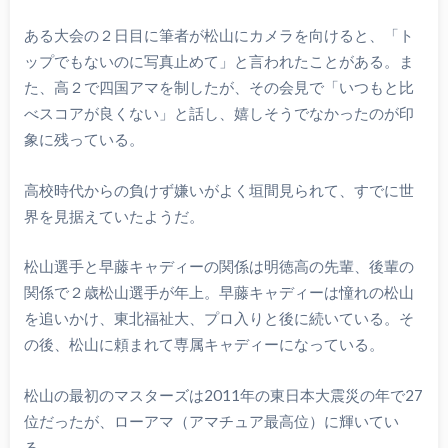
ある大会の２日目に筆者が松山にカメラを向けると、「ト
ップでもないのに写真止めて」と言われたことがある。ま
た、高２で四国アマを制したが、その会見で「いつもと比
べスコアが良くない」と話し、嬉しそうでなかったのが印
象に残っている。
高校時代からの負けず嫌いがよく垣間見られて、すでに世
界を見据えていたようだ。
松山選手と早藤キャディーの関係は明徳高の先輩、後輩の
関係で２歳松山選手が年上。早藤キャディーは憧れの松山
を追いかけ、東北福祉大、プロ入りと後に続いている。そ
の後、松山に頼まれて専属キャディーになっている。
松山の最初のマスターズは2011年の東日本大震災の年で27
位だったが、ローアマ（アマチュア最高位）に輝いてい
る。