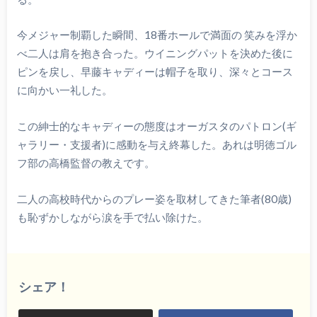
今メジャー制覇した瞬間、18番ホールで満面の 笑みを浮か
べ二人は肩を抱き合った。ウイニングパットを決めた後に
ピンを戻し、早藤キャディーは帽子を取り、深々とコース
に向かい一礼した。
この紳士的なキャディーの態度はオーガスタのパトロン(ギ
ャラリー・支援者)に感動を与え終幕した。あれは明徳ゴル
フ部の高橋監督の教えです。
二人の高校時代からのプレー姿を取材してきた筆者(80歳)
も恥ずかしながら涙を手で払い除けた。
シェア！