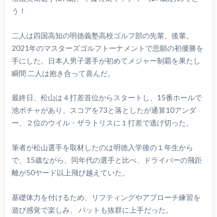
う！
二人は四国高知の明徳義塾高校ゴルフ部の先輩、後輩。
2021年のマスターズゴルフトーナメントで悲願の初優勝を
手にした。日本人男子選手が初めてメジャー制覇を果たし
瞬間 二人は抱き合って喜んだ。
最終日、松山は４打差首位からスタートし、15番ホールで
池ポチャがあり、スコアを73と落としたが通算10アンダ
ー、２位のウイル・ザラトリスに１打差で逃げ切った。
筆者が松山選手を取材したのは明徳入学後の１年生から
で、15歳ながら、同年代の選手と比べ、ドライバーの飛距
離が50ヤード以上飛び越えていた。
基礎体力を付けるため、リフティングやアプローチ練習を
遊び感覚で楽しみ、 パットも抜群に上手だった。