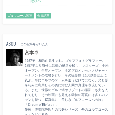
徴収へ
ゴルフコース関連
会員記事
ABOUT
この記事をかいた人
宮本卓
1957年、和歌山県生まれ。ゴルフフォトグラファー。
1987年より海外に活動の拠点を移し、マスターズ、全米
オープン、全英オープン、全米プロといったメジャート
ーナメントの取材を行い、その撮影数は100試合以上に
及ぶ。単にゴルフのゲームを追うだけではなく、光と影
を巧みに利用しその奥に潜む人間の真理を表現してい
る。また、世界のゴルフ場やリゾートの撮影にも力を入
れており、その絵画にも見える独特の写真には多くのフ
ァンを持つ。写真集に「美しきゴルフコースへの旅」
「Dream of Riviera」、
作家・伊集院静氏との共著シリーズ「夢のゴルフコース
へ」などがある。