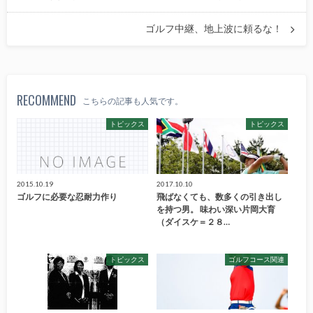
ゴルフ中継、地上波に頼るな！
RECOMMEND
こちらの記事も人気です。
トピックス
トピックス
2015.10.19
2017.10.10
ゴルフに必要な忍耐力作り
飛ばなくても、数多くの引き出し
を持つ男。 味わい深い片岡大育
（ダイスケ＝２８…
トピックス
ゴルフコース関連