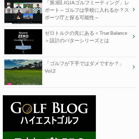
「第3回 JGJAゴルフミーティング」レ
ポート～ゴルフは学校に入れるか？ス
ポーツ庁と探る可能性～
ゼロトルクの先にある＜True Balance
＞設計のパターシリーズとは
「ゴルフが下手ではダメですか？」
Vol.2