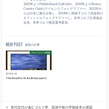
2002年よりPebble Beach Golf Links、2010年よりRiviera
Country Clubのライセンスフォトグラファー。2012年か
らは日本に拠点を移し、2014年に我孫子ゴルフ倶楽部の
オフィシャルフォトグラファーに。全米ゴルフ記者協会
会員、世界ゴルフ殿堂選考委員。
NEW POST
最新の記事
ゴルフコース関連
2015.6.16
The Road to St Andrews part1
世代交代が進むゴルフ界、団体中枢の早期改革が課題