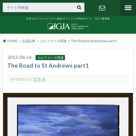
日本ゴルフジャーナリスト協会 オフィシャルWebサイト ゴルフ最前線
お問い合わ
せ
HOME
会員記事
ゴルフコース関連
The Road to St Andrews part1
2015.06.16
ゴルフコース関連
The Road to St Andrews part1
written by
宮本卓