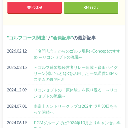
Pocket
feedly
ゴルフコース関連
/
会員記事
の最新記事
2026.02.12
「名門志向」からのゴルフ場Re-Conceptのすす
め ～リコンセプトの流儀～
2025.03.15
～ゴルフ練習場経営者リレー連載～多田ハイグ
リーン(4)LINEとQRを活用した 一気通貫CRMシ
ステムの展開へ‼
2024.12.09
リコンセプトの「原体験」を振り返る ～リコ
ンセプトの流儀～
2024.07.01
南富士カントリークラブは2024年9月30日をも
って閉鎖へ
2024.06.19
PGMグループでは2024年10月よりキャンセル料