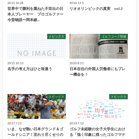
2015.10.28
2016.12.5
世界中で勝利を重ねた不世出の日
リオオリンピックの真実 vol.2
本人プレーヤー プロゴルファー
今昔物語〜岡本綾…
トピックス
ゴルフコース関連
2015.10.13
2020.8.21
名手の考え方はひと味違う
日本在住の外国人労働者にもプレ
ー機会を！
トピックス
トピックス
2017.7.21
2019.7.12
いま、なぜ熱い日本グランド＆ゴ
ゴルフ未経験の女子大学生におけ
ールドシニア！至れり尽くせりの
る「強く印象に残ったゴルフマナ