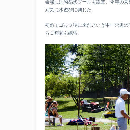
会場には簡易式プールも設置、今年の真
元気に水遊びに興じた。
初めてゴルフ場に来たという中一の男の
ら１時間も練習。