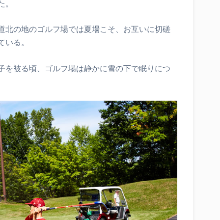
た。
道北の地のゴルフ場では夏場こそ、お互いに切磋
ている。
子を被る頃、ゴルフ場は静かに雪の下で眠りにつ