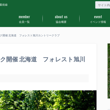
最前線
member
about us
event
会員一覧
協会概要
イベント情報
ク開催 北海道 フォレスト旭川カントリークラブ
ク開催 北海道 フォレスト旭川