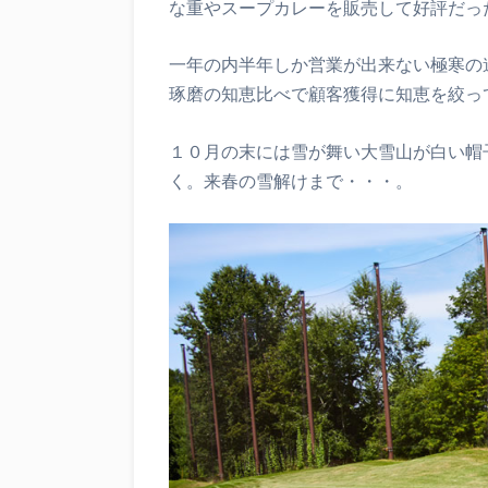
な重やスープカレーを販売して好評だっ
一年の内半年しか営業が出来ない極寒の
琢磨の知恵比べで顧客獲得に知恵を絞っ
１０月の末には雪が舞い大雪山が白い帽
く。来春の雪解けまで・・・。