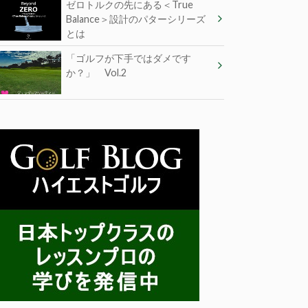
ゼロトルクの先にある＜True
Balance＞設計のパターシリーズ
とは
「ゴルフが下手ではダメです
か？」 Vol.2