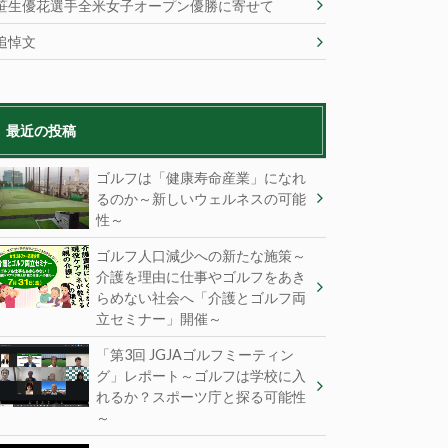
笹生優花選手全米女子オープン優勝に寄せて
追悼文
最近の投稿
ゴルフは「健康寿命産業」になれ
るのか～新しいウェルネスの可能
性～
ゴルフ人口減少への新たな施策～
介護を理由に仕事やゴルフをあき
らめない社会へ「介護とゴルフ両
立セミナー」開催～
「第3回 JGJAゴルフミーティン
グ」レポート～ゴルフは学校に入
れるか？スポーツ庁と探る可能性
～