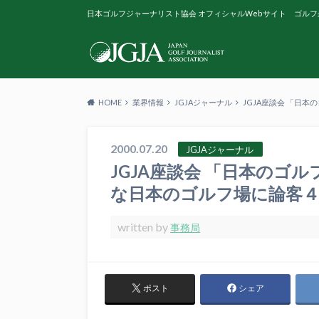
日本ゴルフジャーナリスト協会 オフィシャルWebサイト ゴルフ
HOME
業界情報
JGJAジャーナル
JGJA座談会 「日
2000.07.20
JGJAジャーナル
JGJA座談会 「日本のゴ
な日本のゴルフ場に論客
written by
事務局
ポスト
シェア