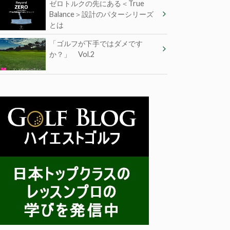
ゼロトルクの先にある＜True
Balance＞設計のパターシリーズ
とは
「ゴルフが下手ではダメです
か？」 Vol.2