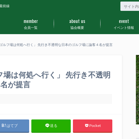
最前線
member
about us
event
会員一覧
協会概要
イベント情報
本のゴルフ場は何処へ行く」 先行き不透明な日本のゴルフ場に論客４名が提言
ルフ場は何処へ行く」 先行き不透明
４名が提言
はてブ
Pocket
送る