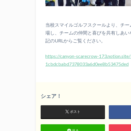
当校スマイルゴルフスクールより、チー
場し、チームの仲間と喜びを共有しあい
記のURLからご覧ください。
https://canyon-scarecrow-173.notion.sit
1cbdcbabd7378033a6d0ee8b53475ded
シェア！
ポスト
送る