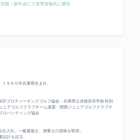
特別賞～新年会にて長男智春氏に贈呈
 １９６０年兵庫県生まれ
団・NGFプロティーチングゴルフ協会・兵庫県立赤穂高等学校 特別
ジュニアゴルフクラブチーム連盟・関西ジュニアゴルフクラブチ
本プロパッティング協会
会社入社。一級建築士、測量士の資格を取得。
量設計を設立。