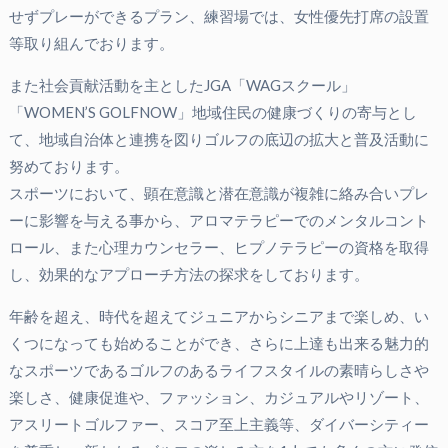
せずプレーができるプラン、練習場では、女性優先打席の設置
等取り組んでおります。
また社会貢献活動を主としたJGA「WAGスクール」
「WOMEN’S GOLFNOW」地域住民の健康づくりの寄与とし
て、地域自治体と連携を図りゴルフの底辺の拡大と普及活動に
努めております。
スポーツにおいて、顕在意識と潜在意識が複雑に絡み合いプレ
ーに影響を与える事から、アロマテラピーでのメンタルコント
ロール、また心理カウンセラー、ヒプノテラピーの資格を取得
し、効果的なアプローチ方法の探求をしております。
年齢を超え、時代を超えてジュニアからシニアまで楽しめ、い
くつになっても始めることができ、さらに上達も出来る魅力的
なスポーツであるゴルフのあるライフスタイルの素晴らしさや
楽しさ、健康促進や、ファッション、カジュアルやリゾート、
アスリートゴルファー、スコア至上主義等、ダイバーシティー