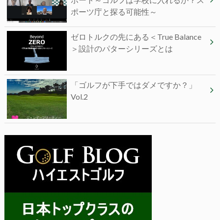
ポーツ庁と探る可能性～
ゼロトルクの先にある＜True Balance
＞設計のパターシリーズとは
「ゴルフが下手ではダメですか？」
Vol.2