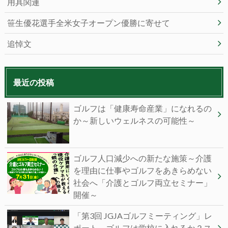
用具関連
笹生優花選手全米女子オープン優勝に寄せて
追悼文
最近の投稿
ゴルフは「健康寿命産業」になれるの
か～新しいウェルネスの可能性～
ゴルフ人口減少への新たな施策～介護
を理由に仕事やゴルフをあきらめない
社会へ「介護とゴルフ両立セミナー」
開催～
「第3回 JGJAゴルフミーティング」レ
ポート～ゴルフは学校に入れるか？ス