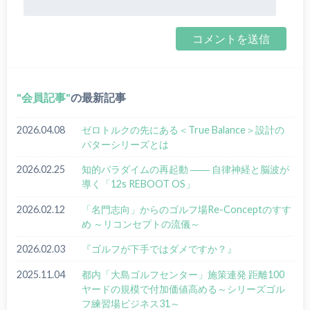
会員記事
の最新記事
2026.04.08
ゼロトルクの先にある＜True Balance＞設計の
パターシリーズとは
2026.02.25
知的パラダイムの再起動 ―― 自律神経と脳波が
導く「12s REBOOT OS」
2026.02.12
「名門志向」からのゴルフ場Re-Conceptのすす
め ～リコンセプトの流儀～
2026.02.03
『ゴルフが下手ではダメですか？』
2025.11.04
都内「大島ゴルフセンター」施策連発 距離100
ヤードの規模で付加価値高める～シリーズゴル
フ練習場ビジネス31～