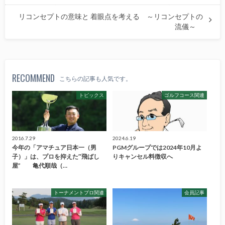
リコンセプトの意味と 着眼点を考える ～リコンセプトの
流儀～
RECOMMEND
こちらの記事も人気です。
トピックス
ゴルフコース関連
2016.7.29
2024.6.19
今年の「アマチュア日本一（男
PGMグループでは2024年10月よ
子）」は、プロを抑えた″飛ばし
りキャンセル料徴収へ
屋” 亀代順哉（…
トーナメントプロ関連
会員記事