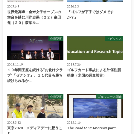
2017.6.9
2026.2.3
世界最高峰・全米女子オープンの
『ゴルフが下手ではダメです
舞台を踏む川岸史果（２２）森田
か？』
遥（２０）葭葉ル…
会員記事
トピックス
2019.11.19
2019.7.26
１９年間王座を続ける″お化けクラ
ゴルフカート事故による外傷性脳
ブ"『ゼクシオ』。１１代目も勝ち
損傷（米国の調査報告）
続けられるか…
会員記事
ゴルフコース関連
2019.3.12
2015.6.16
東京2020 メディアデーに想うこ
The Road to St Andrews part1
と