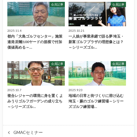
会員記事
会員記事
2025.11.4
2025.10.21
都内「大島ゴルフセンター」施策
一人娘が事業承継で語る夢 埼玉・
連発 距離100ヤードの規模で付加
新富ゴルフプラザの理想像とは？
価値高める～…
～シリーズゴル…
会員記事
会員記事
2025.10.7
2025.9.23
複合レジャーの環境に身を置く よ
地域の日常と街づくりに溶け込む
みうりゴルフガーデンの成り立ち
埼玉・蕨のゴルフ練習場～シリー
～シリーズゴル…
ズゴルフ練習場…
GMACセミナー