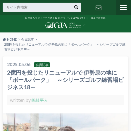
日本ゴルフジャーナリスト協会 オフィシャルWebサイト ゴルフ最前線
お問い合わ
せ
HOME
会員記事
2億円を投じたリニューアルで 伊勢原の地に「ボールパーク」 ～シリーズゴルフ練
習場ビジネス18～
2025.05.06
会員記事
2億円を投じたリニューアルで 伊勢原の地に
「ボールパーク」 ～シリーズゴルフ練習場ビ
ジネス18～
written by
嶋崎平人