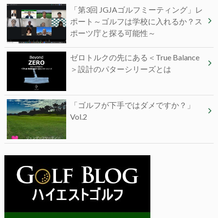
「第3回 JGJAゴルフミーティング」レ
ポート～ゴルフは学校に入れるか？ス
ポーツ庁と探る可能性～
ゼロトルクの先にある＜True Balance
＞設計のパターシリーズとは
「ゴルフが下手ではダメですか？」
Vol.2