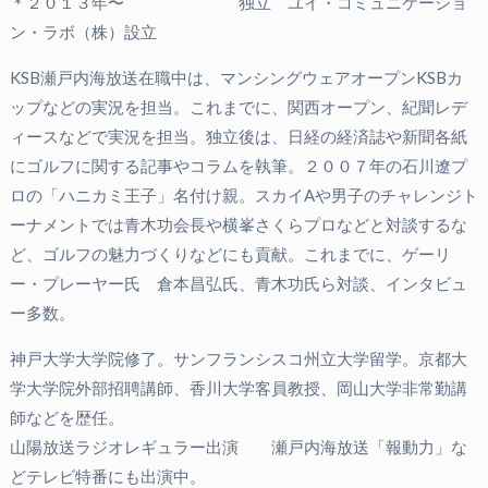
＊２０１３年〜 独立 ユイ・コミュニケーショ
ン・ラボ（株）設立
KSB瀬戸内海放送在職中は、マンシングウェアオープンKSBカ
ップなどの実況を担当。これまでに、関西オープン、紀聞レデ
ィースなどで実況を担当。独立後は、日経の経済誌や新聞各紙
にゴルフに関する記事やコラムを執筆。２００７年の石川遼プ
ロの「ハニカミ王子」名付け親。スカイAや男子のチャレンジト
ーナメントでは青木功会長や横峯さくらプロなどと対談するな
ど、ゴルフの魅力づくりなどにも貢献。これまでに、ゲーリ
ー・プレーヤー氏 倉本昌弘氏、青木功氏ら対談、インタビュ
ー多数。
神戸大学大学院修了。サンフランシスコ州立大学留学。京都大
学大学院外部招聘講師、香川大学客員教授、岡山大学非常勤講
師などを歴任。
山陽放送ラジオレギュラー出演 瀬戸内海放送「報動力」な
どテレビ特番にも出演中。