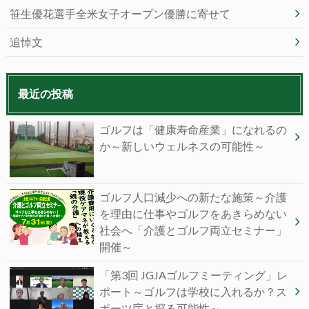
笹生優花選手全米女子オープン優勝に寄せて
追悼文
最近の投稿
ゴルフは「健康寿命産業」になれるの
か～新しいウェルネスの可能性～
ゴルフ人口減少への新たな施策～介護
を理由に仕事やゴルフをあきらめない
社会へ「介護とゴルフ両立セミナー」
開催～
「第3回 JGJAゴルフミーティング」レ
ポート～ゴルフは学校に入れるか？ス
ポーツ庁と探る可能性～