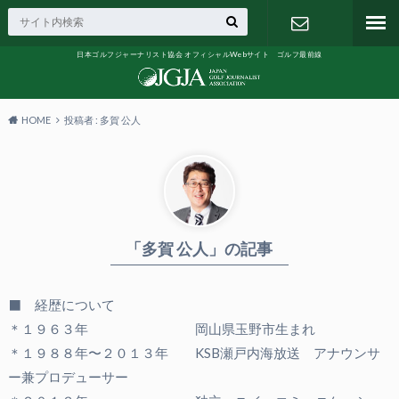
日本ゴルフジャーナリスト協会 オフィシャルWebサイト ゴルフ最前線
お問い合わ
せ
HOME
投稿者 : 多賀 公人
「多賀 公人」の記事
⬛ 経歴について
＊１９６３年 岡山県玉野市生まれ
＊１９８８年〜２０１３年 KSB瀬戸内海放送 アナウンサ
ー兼プロデューサー